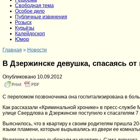
Cвободная тема
Особое дело
Публичные извинения
Розыск
Курьёзы
Калейдоскоп
Юмор
Главная
»
Новости
В Дзержинске девушка, спасаясь от
Опубликовано
10.09.2012
С переломом позвоночника она госпитализирована в бол
Как рассказали «Криминальной хронике» в пресс-службе 
улице Свердлова в Дзержинске поступило к спасателям 7 с
Выяснилось, что в квартиру к своим родителям пришла 20-
языки пламени, которые вырывались из двери ее комнаты,
Родители в панике выбежали из квартиры. Сама девушка, с