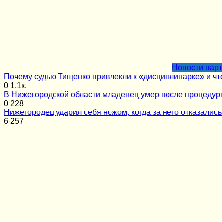
Новости пар
Почему судью Тищенко привлекли к «дисциплинарке» и чт
0
1.1к.
В Нижегородской области младенец умер после процеду
0
228
Нижегородец ударил себя ножом, когда за него отказалис
6
257