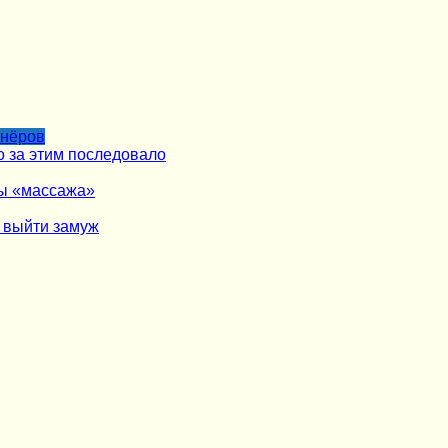
тнёров
о за этим последовало
ры «массажа»
ь выйти замуж