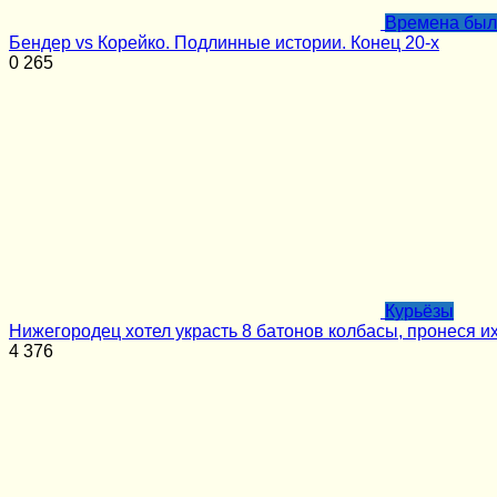
Времена бы
Бендер vs Корейко. Подлинные истории. Конец 20-х
0
265
Курьёзы
Нижегородец хотел украсть 8 батонов колбасы, пронеся и
4
376