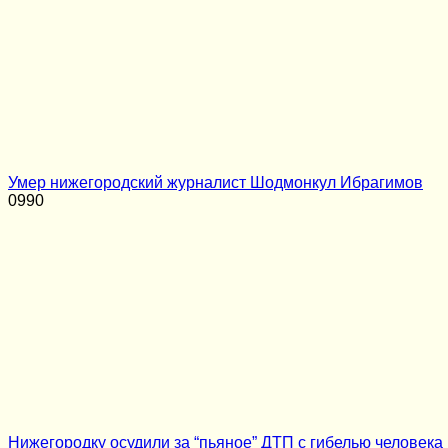
Умер нижегородский журналист Шодмонкул Ибрагимов
0
990
Нижегородку осудили за “пьяное” ДТП с гибелью человека