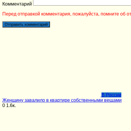
Комментарий
Перед отправкой комментария, пожалуйста, помните об от
В России
Женщину завалило в квартире собственными вещами
0
1.6к.