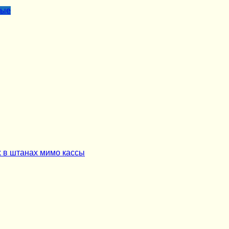
лые
х в штанах мимо кассы