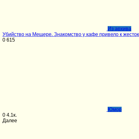
Из архива
Убийство на Мещере. Знакомство у кафе привело к жесток
0
615
Юмор
0
4.1к.
Далее