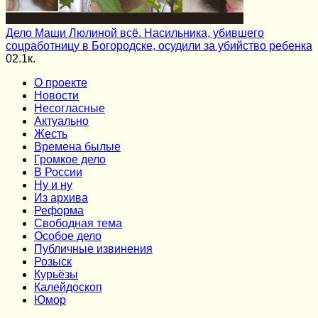
Дело Маши Люлиной всё. Насильника, убившего
соцработницу в Богородске, осудили за убийство ребенка
0
2.1к.
О проекте
Новости
Несогласные
Актуально
Жесть
Времена былые
Громкое дело
В России
Ну и ну
Из архива
Реформа
Cвободная тема
Особое дело
Публичные извинения
Розыск
Курьёзы
Калейдоскоп
Юмор