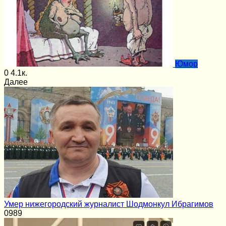
Юмор
0
4.1к.
Далее
Умер нижегородский журналист Шодмонкул Ибрагимов
0
989