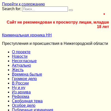
Перейти к содержанию
Search for:
Сайт не рекомендован к просмотру лицам, младше
18 лет
Криминальная хроника НН
Преступления и происшествия в Нижегородской области
О проекте
Новости
Несогласные
Актуально
Жесть
Времена былые
Громкое дело
В России
Ну и ну
Из архива
Реформа
Cвободная тема
Особое дело
Публичные извинения