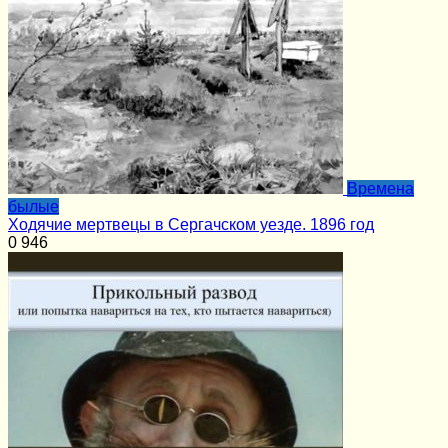
Времена
былые
Ходячие мертвецы в Сергачском уезде. 1896 год
0
946