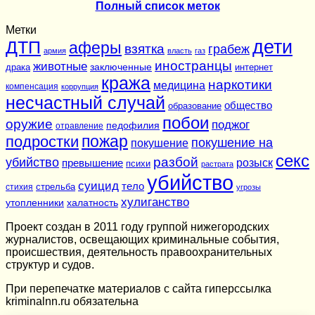
Полный список меток
Метки
дети
ДТП
аферы
взятка
грабеж
армия
власть
газ
иностранцы
животные
заключенные
драка
интернет
кража
наркотики
медицина
компенсация
коррупция
несчастный случай
общество
образование
побои
оружие
поджог
педофилия
отравление
подростки
пожар
покушение на
покушение
секс
разбой
убийство
розыск
превышение
психи
растрата
убийство
суицид
тело
стихия
стрельба
угрозы
хулиганство
утопленники
халатность
Проект создан в 2011 году группой нижегородских
журналистов, освещающих криминальные события,
происшествия, деятельность правоохранительных
структур и судов.
При перепечатке материалов c сайта гиперссылка
kriminalnn.ru обязательна