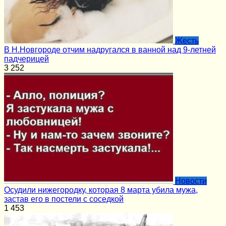
Жесть
В Н.Новгороде отчим надругался в ванной над 9-летней
падчерицей
3
252
Новости
Осудили нижегородку, которая 8 марта убила мужа,
застав его в постели с соседкой
1
453