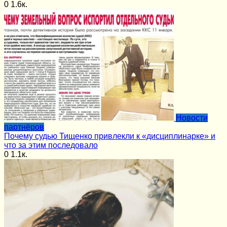
0
1.6к.
Новости
партнёров
Почему судью Тищенко привлекли к «дисциплинарке» и
что за этим последовало
0
1.1к.