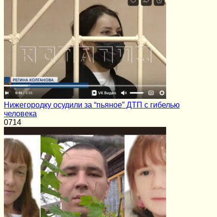
Нижегородку осудили за “пьяное” ДТП с гибелью
человека
0
714