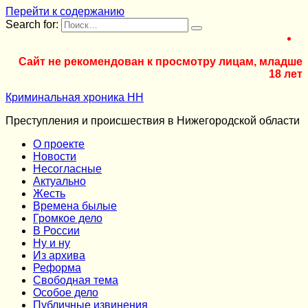
Перейти к содержанию
Search for:
Сайт не рекомендован к просмотру лицам, младше
18 лет
Криминальная хроника НН
Преступления и происшествия в Нижегородской области
О проекте
Новости
Несогласные
Актуально
Жесть
Времена былые
Громкое дело
В России
Ну и ну
Из архива
Реформа
Cвободная тема
Особое дело
Публичные извинения