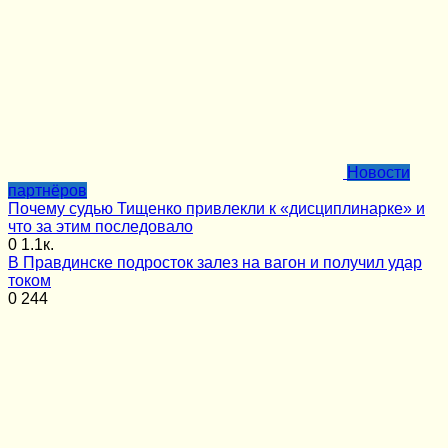
Новости
партнёров
Почему судью Тищенко привлекли к «дисциплинарке» и
что за этим последовало
0
1.1к.
В Правдинске подросток залез на вагон и получил удар
током
0
244