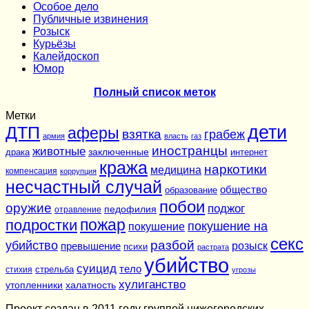
Особое дело
Публичные извинения
Розыск
Курьёзы
Калейдоскоп
Юмор
Полный список меток
Метки
дети
ДТП
аферы
взятка
грабеж
армия
власть
газ
иностранцы
животные
заключенные
драка
интернет
кража
наркотики
медицина
компенсация
коррупция
несчастный случай
общество
образование
побои
оружие
поджог
педофилия
отравление
подростки
пожар
покушение на
покушение
секс
разбой
убийство
розыск
превышение
психи
растрата
убийство
суицид
тело
стихия
стрельба
угрозы
хулиганство
утопленники
халатность
Проект создан в 2011 году группой нижегородских