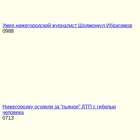
Умер нижегородский журналист Шодмонкул Ибрагимов
0
988
Нижегородку осудили за “пьяное” ДТП с гибелью
человека
0
713