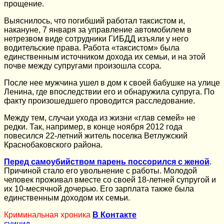
прощение.
Выяснилось, что погибший работал таксистом и,
накануне, 7 января за управление автомобилем в
нетрезвом виде сотрудники ГИБДД изъяли у него
водительские права. Работа «таксистом» была
единственным источником дохода их семьи, и на этой
почве между супругами произошла ссора.
После нее мужчина ушел в дом к своей бабушке на улице
Ленина, где впоследствии его и обнаружила супруга. По
факту произошедшего проводится расследование.
Между тем, случаи ухода из жизни «глав семей» не
редки. Так, например, в конце ноября 2012 года
повесился 22-летний житель поселка Ветлужский
Краснобаковского района.
Перед самоубийством парень поссорился с женой
.
Причиной стало его увольнение с работы. Молодой
человек проживал вместе со своей 18-летней супругой и
их 10-месячной дочерью. Его зарплата также была
единственным доходом их семьи.
Криминальная хроника
В Контакте
суицид