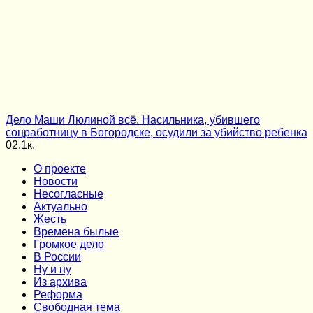
Дело Маши Люлиной всё. Насильника, убившего
соцработницу в Богородске, осудили за убийство ребенка
0
2.1к.
О проекте
Новости
Несогласные
Актуально
Жесть
Времена былые
Громкое дело
В России
Ну и ну
Из архива
Реформа
Cвободная тема