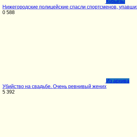
Курьёзы
Нижегородские полицейские спасли спортсменов, упавши
0
588
Из архива
Убийство на свадьбе. Очень ревнивый жених
5
392