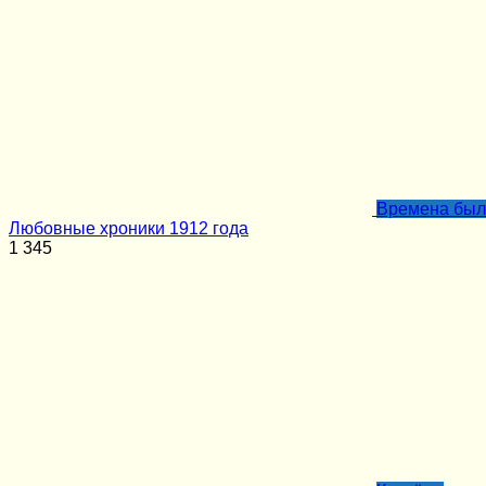
Времена бы
Любовные хроники 1912 года
1
345