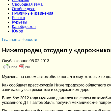
Cвободная тема
Особое дело
Публичные извинения
Розыск
Курьёзы
Калейдоскоп
Юмор
Главная
»
Новости
Нижегородец отсудил у «дорожнико
Опубликовано
05.02.2013
Мужчина на своем автомобиле попал в яму, которые те д
Как сообщает пресс-служба Нижегородского областного су
занимающуюся ремонтом и содержанием дорог.
В ноябре 2012 года мужчина двигался на своем автомобиле
указанного ДТП автомобиль получил механические повре
По данному факту был составлен административный прото