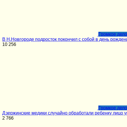
Громкое дело
В Н.Новгороде подросток покончил с собой в день рожден
10
256
Громкое дело
Дзержинские медики случайно обработали ребенку лицо у
2
766