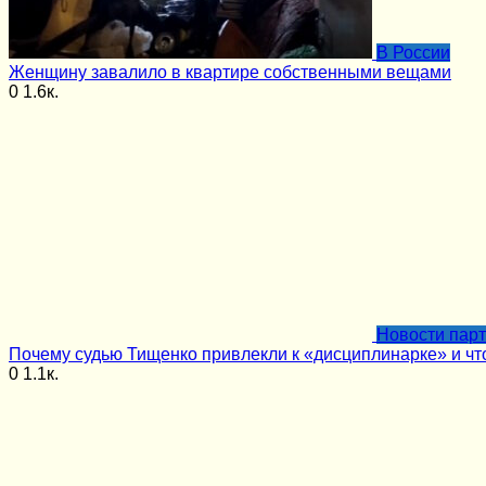
В России
Женщину завалило в квартире собственными вещами
0
1.6к.
Новости пар
Почему судью Тищенко привлекли к «дисциплинарке» и чт
0
1.1к.