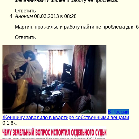
желании-найти жилье и работу не проблема.
Ответить
Аноним
08.03.2013 в 08:28
Мартин, про жилье и работу найти не проблема для 
Ответить
В России
Женщину завалило в квартире собственными вещами
0
1.6к.