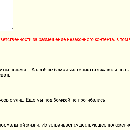
ветственности за размещение незаконного контента, в том 
ну вы понели… А вообще бомжи частенько отличаются повы
евать!
усор с улиц! Еще мы под бомжей не прогибались
к нормальной жизни. Их устраивает существующее положен