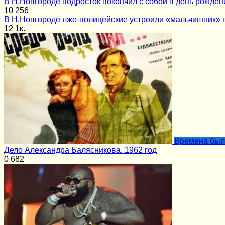
В Н.Новгороде подросток покончил с собой в день рожден
10
256
В Н.Новгороде лже-полицейские устроили «мальчишник» в
12
1к.
Времена бы
Дело Александра Балясникова. 1962 год
0
682