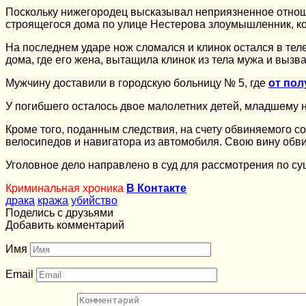
Поскольку нижегородец высказывал неприязненное отноше
строящегося дома по улице Нестерова злоумышленник, ко
На последнем ударе нож сломался и клинок остался в тел
дома, где его жена, вытащила клинок из тела мужа и вызв
Мужчину доставили в городскую больницу № 5, где
от пол
У погибшего осталось двое малолетних детей, младшему н
Кроме того, поданным следствия, на счету обвиняемого с
велосипедов и навигатора из автомобиля. Свою вину обв
Уголовное дело направлено в суд для рассмотрения по су
Криминальная хроника
В Контакте
драка
кража
убийство
Поделись с друзьями
Добавить комментарий
Имя
Email