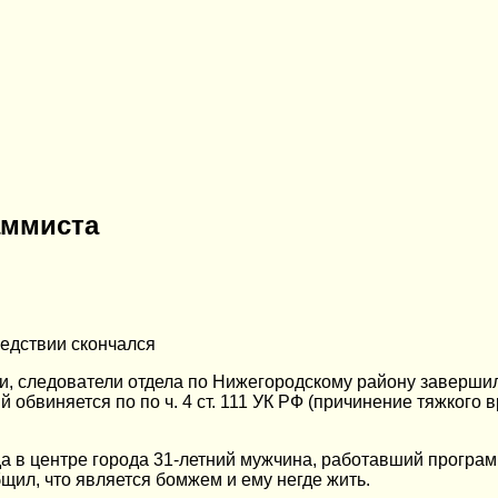
аммиста
ледствии скончался
и, следователи отдела по Нижегородскому району завершил
й обвиняется по по ч. 4 ст. 111 УК РФ (причинение тяжкого
да в центре города 31-летний мужчина, работавший програ
щил, что является бомжем и ему негде жить.