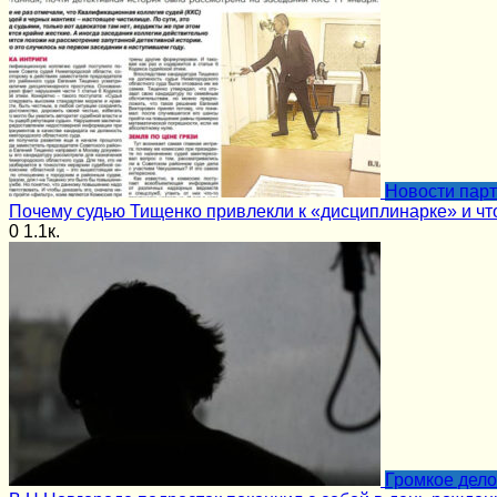
Новости пар
Почему судью Тищенко привлекли к «дисциплинарке» и чт
0
1.1к.
Громкое дело