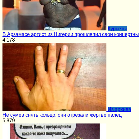
Курьёзы
В Арзамасе артист из Нигерии прошляпил свои концертн
4
178
Из архива
Не сумев снять кольцо, они отрезали жертве палец
5
879