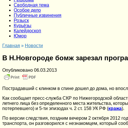
Cвободная тема
Особое дело
Публичные извинения
Розыск
Курьёзы
Калейдоскоп
Юмор
Главная
»
Новости
В Н.Новгороде бомж зарезал прогр
Опубликовано
06.03.2013
Пострадавший с клинком в спине дошел до дома, но впос
Как сообщает пресс-служба СКР по Нижегородской област
летнего лица без определенного места жительства, которы
потерпевшего) и 5-ти эпизодах ч. 2 ст. 158 УК РФ (
кража
).
По версии следствия, поздним вечером 2 октября 2012 го
транспорта, он разговорился с незнакомцем, который сооб