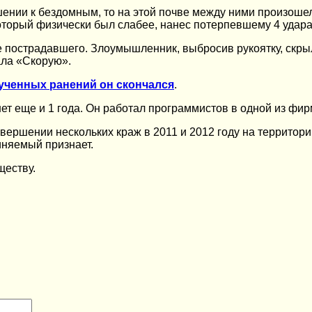
нии к бездомным, то на этой почве между ними произошел
торый физически был слабее, нанес потерпевшему 4 удара
е пострадавшего. Злоумышленник, выбросив рукоятку, скры
ала «Скорую».
ученных ранений он скончался
.
ет еще и 1 года. Он работал программистов в одной из фир
овершении нескольких краж в 2011 и 2012 году на террито
иняемый признает.
ществу.