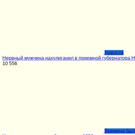
Новости
Нервный мужчина нахулиганил в приемной губернатора Н
10
556
Времена бы