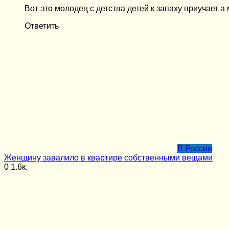
Вот это молодец с детства детей к запаху приучает а
Ответить
В России
Женщину завалило в квартире собственными вещами
0
1.6к.