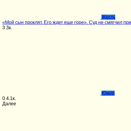
Жесть
«Мой сын проклят. Его ждет еще горе». Суд не смягчил пр
3
3к.
Юмор
0
4.1к.
Далее