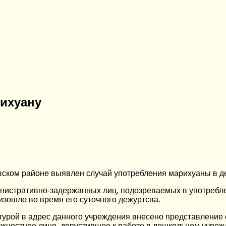
рихуану
вском районе выявлен случай употребления марихуаны в де
министративно-задержанных лиц, подозреваемых в употреб
изошло во время его суточного дежуртсва.
турой в адрес данного учреждения внесено представление
лжностное лицо, допустившее к работе в дошкольном учреж