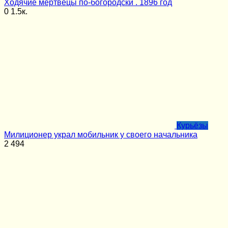
Ходячие мертвецы по-богородски . 1896 год
0
1.5к.
Курьёзы
Милиционер украл мобильник у своего начальника
2
494