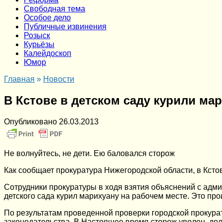
Cвободная тема
Особое дело
Публичные извинения
Розыск
Курьёзы
Калейдоскоп
Юмор
Главная
»
Новости
В Кстове в детском саду курили ма
Опубликовано
26.03.2013
Не волнуйтесь, не дети. Ею баловался сторож
Как сообщает прокуратура Нижегородской области, в Ксто
Сотрудники прокуратуры в ходя взятия объяснений с ад
детского сада курил марихуану на рабочем месте. Это про
По результатам проведенной проверки городской прокура
законодательства. В Настоящее время сторож уволен, до