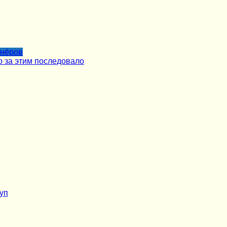
тнёров
о за этим последовало
уп