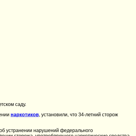
тском саду.
лении
наркотиков
, установили, что 34-летний сторож
 об устранении нарушений федерального
дении сторожа, употребляющего наркотические средства,