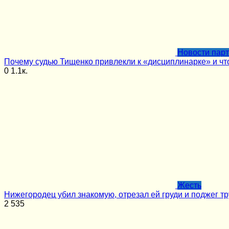
Новости пар
Почему судью Тищенко привлекли к «дисциплинарке» и чт
0
1.1к.
Жесть
Нижегородец убил знакомую, отрезал ей груди и поджег тр
2
535