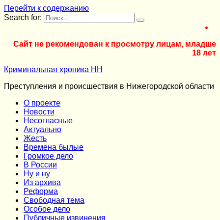
Перейти к содержанию
Search for:
Сайт не рекомендован к просмотру лицам, младше
18 лет
Криминальная хроника НН
Преступления и происшествия в Нижегородской области
О проекте
Новости
Несогласные
Актуально
Жесть
Времена былые
Громкое дело
В России
Ну и ну
Из архива
Реформа
Cвободная тема
Особое дело
Публичные извинения