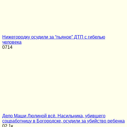
Нижегородку осудили за “пьяное” ДТП с гибелью
человека
0
714
Дело Маши Люлиной всё. Насильника, убившего
соцработницу в Богородске, осудили за убийство ребенка
0
2.1к.