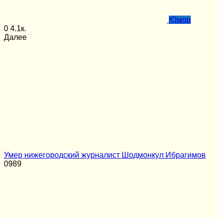
Юмор
0
4.1к.
Далее
Умер нижегородский журналист Шодмонкул Ибрагимов
0
989