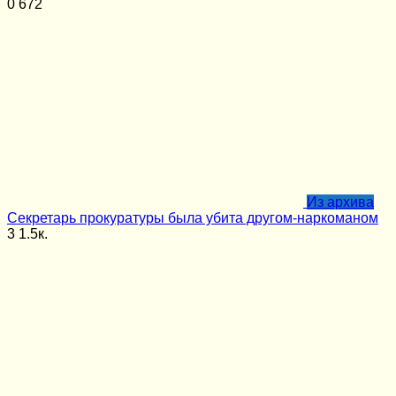
0
672
Из архива
Секретарь прокуратуры была убита другом-наркоманом
3
1.5к.