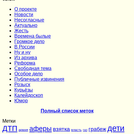
О проекте
Новости
Несогласные
Актуально
Жесть
Времена былые
Громкое дело
В России
Ну и ну
Из архива
Реформа
Cвободная тема
Особое дело
Публичные извинения
Розыск
Курьёзы
Калейдоскоп
Юмор
Полный список меток
Метки
дети
ДТП
аферы
взятка
грабеж
армия
власть
газ