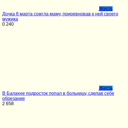
Жесть
Дочка 8 марта сожгла маму, приревновав к ней своего
мужика
0
240
Жесть
В Балахне подросток попал в больницу, сделав себе
обрезание
2
658