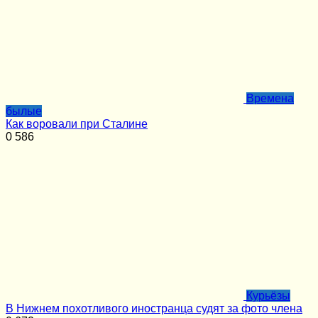
Времена
былые
Как воровали при Сталине
0
586
Курьёзы
В Нижнем похотливого иностранца судят за фото члена