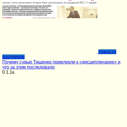
Новости
партнёров
Почему судью Тищенко привлекли к «дисциплинарке» и
что за этим последовало
0
1.1к.