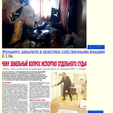
В России
Женщину завалило в квартире собственными вещами
0
1.6к.
Новости