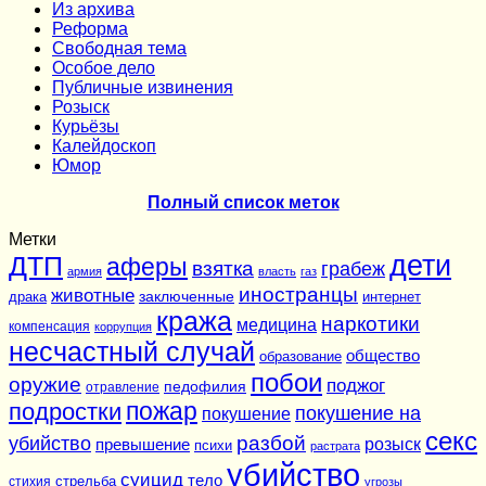
Из архива
Реформа
Cвободная тема
Особое дело
Публичные извинения
Розыск
Курьёзы
Калейдоскоп
Юмор
Полный список меток
Метки
дети
ДТП
аферы
взятка
грабеж
армия
власть
газ
иностранцы
животные
заключенные
драка
интернет
кража
наркотики
медицина
компенсация
коррупция
несчастный случай
общество
образование
побои
оружие
поджог
педофилия
отравление
подростки
пожар
покушение на
покушение
секс
разбой
убийство
розыск
превышение
психи
растрата
убийство
суицид
тело
стихия
стрельба
угрозы