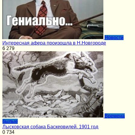
Новости
Интересная афера произошла в Н.Новгороде
6
279
Времена
былые
Лысковская собака Баскервилей. 1901 год
0
734