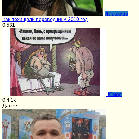
Из архива
Как похищали переводчицу. 2010 год
0
531
Юмор
0
4.1к.
Далее