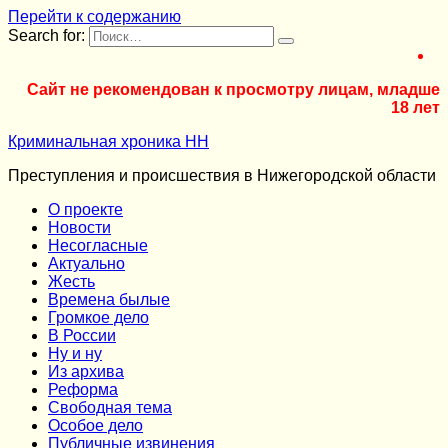
Перейти к содержанию
Search for:
Сайт не рекомендован к просмотру лицам, младше
18 лет
Криминальная хроника НН
Преступления и происшествия в Нижегородской области
О проекте
Новости
Несогласные
Актуально
Жесть
Времена былые
Громкое дело
В России
Ну и ну
Из архива
Реформа
Cвободная тема
Особое дело
Публичные извинения