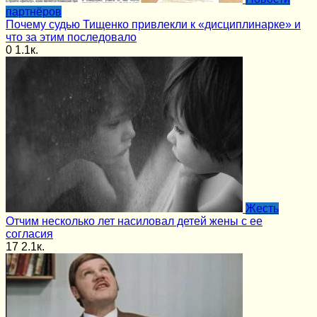
партнёров
Почему судью Тищенко привлекли к «дисциплинарке» и
что за этим последовало
0
1.1к.
Жесть
Отчим несколько лет насиловал детей жены с ее
согласия
17
2.1к.