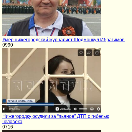
Умер нижегородский журналист Шодмонкул Ибрагимов
0
990
Нижегородку осудили за “пьяное” ДТП с гибелью
человека
0
716