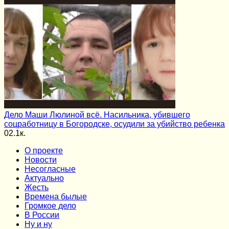
Дело Маши Люлиной всё. Насильника, убившего
соцработницу в Богородске, осудили за убийство ребенка
0
2.1к.
О проекте
Новости
Несогласные
Актуально
Жесть
Времена былые
Громкое дело
В России
Ну и ну