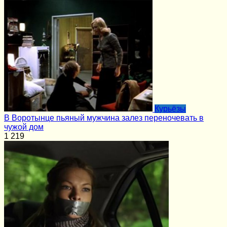
Курьёзы
В Воротынце пьяный мужчина залез переночевать в
чужой дом
1
219