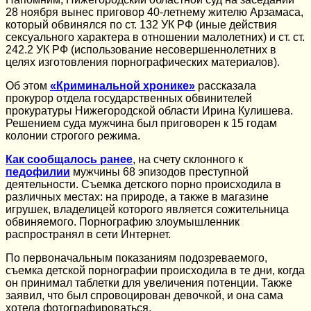
28 ноября вынес приговор 40-летнему жителю Арзамаса,
который обвинялся по ст. 132 УК РФ (иные действия
сексуального характера в отношении малолетних) и ст. ст.
242.2 УК РФ (использование несовершеннолетних в
целях изготовления порнографических материалов).
Об этом
«Криминальной хронике»
рассказала
прокурор отдела государственных обвинителей
прокуратуры Нижегородской области Ирина Кулишева.
Решением суда мужчина был приговорен к 15 годам
колонии строгого режима.
Как сообщалось ранее
, на счету склонного к
педофилии
мужчины 68 эпизодов преступной
деятельности. Съемка детского порно происходила в
различных местах: на природе, а также в магазине
игрушек, владелицей которого является сожительница
обвиняемого. Порнографию злоумышленник
распространял в сети Интернет.
По первоначальным показаниям подозреваемого,
съемка детской порнографии происходила в те дни, когда
он принимал таблетки для увеличения потенции. Также
заявил, что был спровоцирован девочкой, и она сама
хотела фотографироваться.