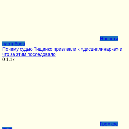
Новости
партнёров
Почему судью Тищенко привлекли к «дисциплинарке» и
что за этим последовало
0
1.1к.
Громкое