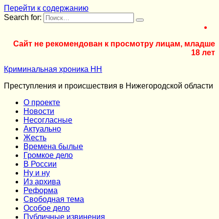
Перейти к содержанию
Search for:
Сайт не рекомендован к просмотру лицам, младше
18 лет
Криминальная хроника НН
Преступления и происшествия в Нижегородской области
О проекте
Новости
Несогласные
Актуально
Жесть
Времена былые
Громкое дело
В России
Ну и ну
Из архива
Реформа
Cвободная тема
Особое дело
Публичные извинения