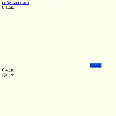
собутыльника
0
1.5к.
Юмор
0
4.1к.
Далее