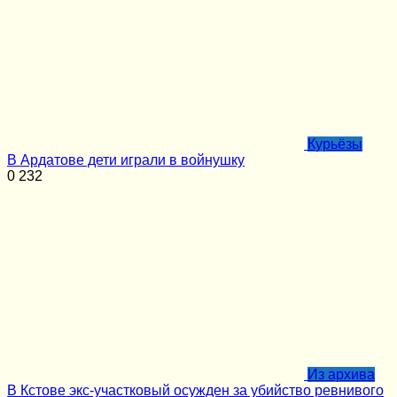
Курьёзы
В Ардатове дети играли в войнушку
0
232
Из архива
В Кстове экс-участковый осужден за убийство ревнивого