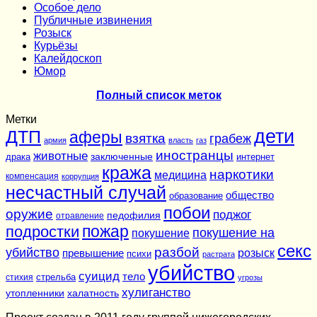
Особое дело
Публичные извинения
Розыск
Курьёзы
Калейдоскоп
Юмор
Полный список меток
Метки
дети
ДТП
аферы
взятка
грабеж
армия
власть
газ
иностранцы
животные
заключенные
драка
интернет
кража
наркотики
медицина
компенсация
коррупция
несчастный случай
общество
образование
побои
оружие
поджог
педофилия
отравление
подростки
пожар
покушение на
покушение
секс
разбой
убийство
розыск
превышение
психи
растрата
убийство
суицид
тело
стихия
стрельба
угрозы
хулиганство
утопленники
халатность