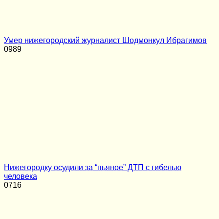
Умер нижегородский журналист Шодмонкул Ибрагимов
0
989
Нижегородку осудили за “пьяное” ДТП с гибелью
человека
0
716