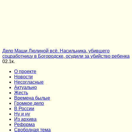
Дело Маши Люлиной всё. Насильника, убившего
соцработницу в Богородске, осудили за убийство ребенка
0
2.1к.
О проекте
Новости
Несогласные
Актуально
Жесть
Времена былые
Громкое дело
В России
Ну и ну
Из архива
Реформа
Cвободная тема