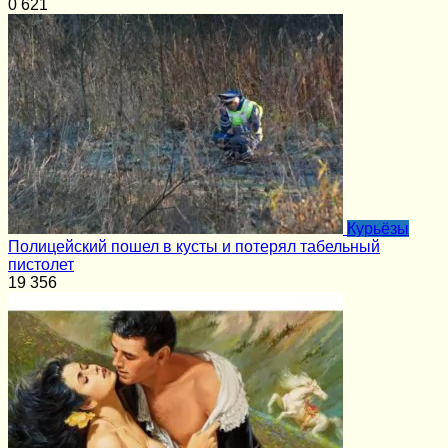
0
621
Курьёзы
Полицейский пошел в кусты и потерял табельный
пистолет
19
356