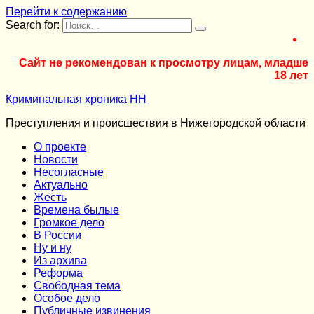
Перейти к содержанию
Search for:
Сайт не рекомендован к просмотру лицам, младше
18 лет
Криминальная хроника НН
Преступления и происшествия в Нижегородской области
О проекте
Новости
Несогласные
Актуально
Жесть
Времена былые
Громкое дело
В России
Ну и ну
Из архива
Реформа
Cвободная тема
Особое дело
Публичные извинения