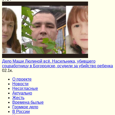
Дело Маши Люлиной всё. Насильника, убившего
соцработницу в Богородске, осудили за убийство ребенка
0
2.1к.
О проекте
Новости
Несогласные
Актуально
Жесть
Времена былые
Громкое дело
В России