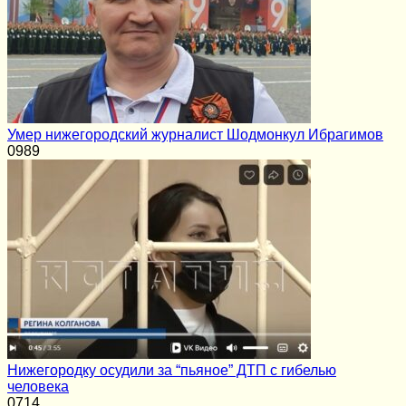
Умер нижегородский журналист Шодмонкул Ибрагимов
0
989
Нижегородку осудили за “пьяное” ДТП с гибелью
человека
0
714