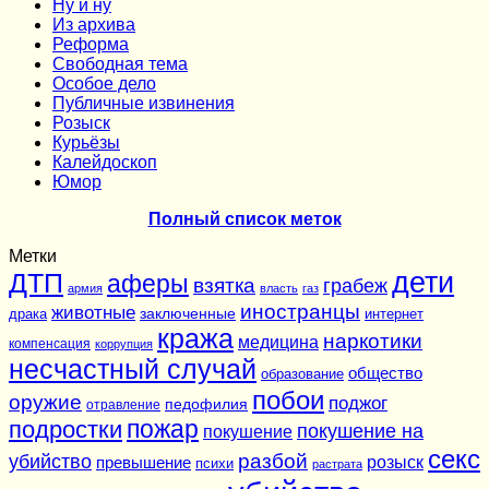
Ну и ну
Из архива
Реформа
Cвободная тема
Особое дело
Публичные извинения
Розыск
Курьёзы
Калейдоскоп
Юмор
Полный список меток
Метки
дети
ДТП
аферы
взятка
грабеж
армия
власть
газ
иностранцы
животные
заключенные
драка
интернет
кража
наркотики
медицина
компенсация
коррупция
несчастный случай
общество
образование
побои
оружие
поджог
педофилия
отравление
подростки
пожар
покушение на
покушение
секс
разбой
убийство
розыск
превышение
психи
растрата