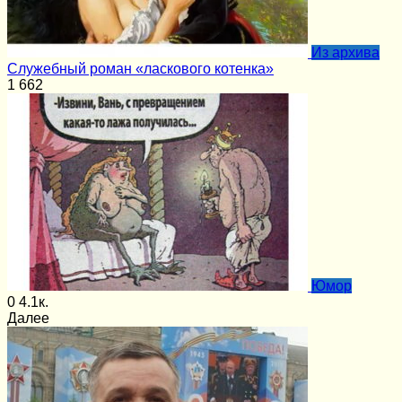
Из архива
Служебный роман «ласкового котенка»
1
662
Юмор
0
4.1к.
Далее