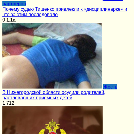
партнёров
Почему судью Тищенко привлекли к «дисциплинарке» и
что за этим последовало
0
1.1к.
Жесть
В Нижегородской области осудили родителей,
растлевавших приемных детей
1
712