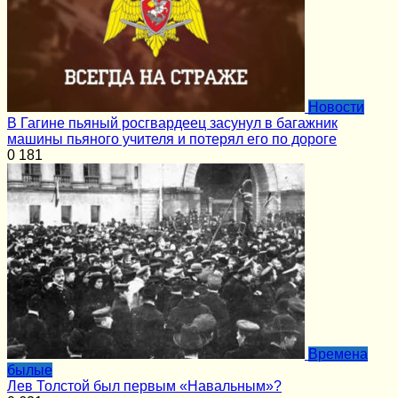
Новости
В Гагине пьяный росгвардеец засунул в багажник
машины пьяного учителя и потерял его по дороге
0
181
Времена
былые
Лев Толстой был первым «Навальным»?