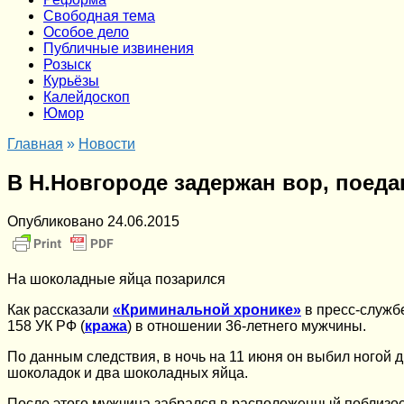
Cвободная тема
Особое дело
Публичные извинения
Розыск
Курьёзы
Калейдоскоп
Юмор
Главная
»
Новости
В Н.Новгороде задержан вор, поеда
Опубликовано
24.06.2015
На шоколадные яйца позарился
Как рассказали
«Криминальной хронике»
в пресс-службе
158 УК РФ (
кража
) в отношении 36-летнего мужчины.
По данным следствия, в ночь на 11 июня он выбил ногой дв
шоколадок и два шоколадных яйца.
После этого мужчина забрался в расположенный поблизос