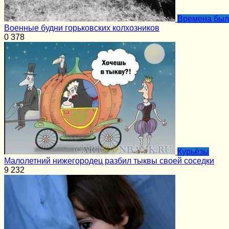
Времена бы
Военные будни горьковских колхозников
0
378
Курьёзы
Малолетний нижегородец разбил тыквы своей соседки
9
232