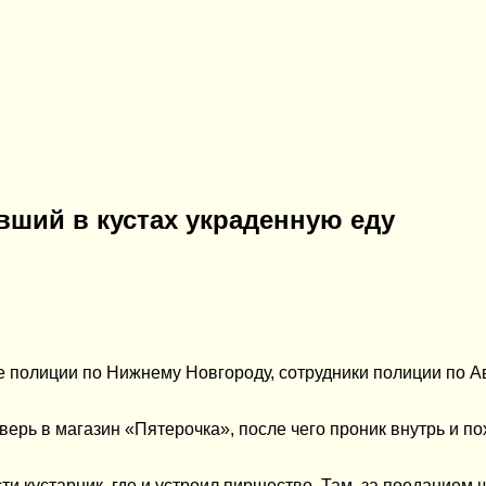
вший в кустах украденную еду
 полиции по Нижнему Новгороду, сотрудники полиции по Авт
ерь в магазин «Пятерочка», после чего проник внутрь и пох
ти кустарник, где и устроил пиршество. Там, за поедание