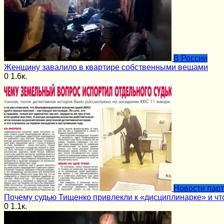
В России
Женщину завалило в квартире собственными вещами
0
1.6к.
Новости пар
Почему судью Тищенко привлекли к «дисциплинарке» и чт
0
1.1к.