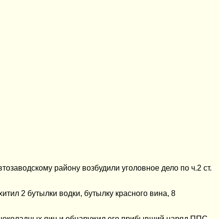
озаводскому району возбудили уголовное дело по ч.2 ст.
итил 2 бутылки водки, бутылку красного вина, 8
м шоколадных яиц и обнаружил его прибывший наряд ППС.