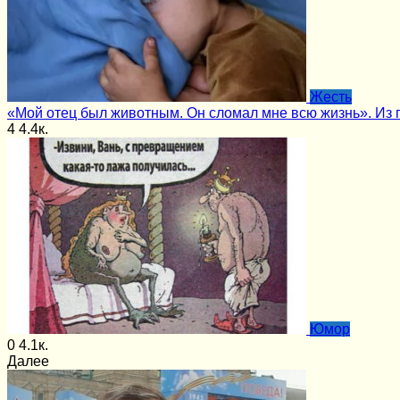
Жесть
«Мой отец был животным. Он сломал мне всю жизнь». Из
4
4.4к.
Юмор
0
4.1к.
Далее