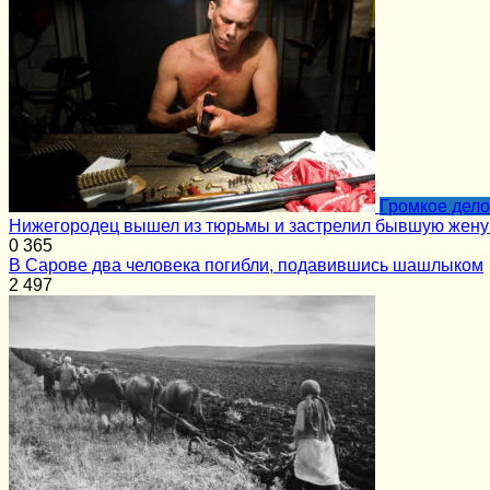
Громкое дело
Нижегородец вышел из тюрьмы и застрелил бывшую жену
0
365
В Сарове два человека погибли, подавившись шашлыком
2
497