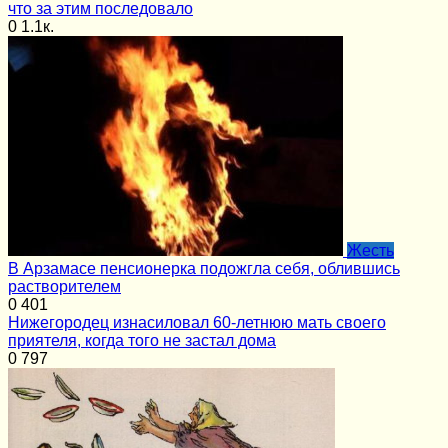
что за этим последовало
0
1.1к.
Жесть
В Арзамасе пенсионерка подожгла себя, облившись
растворителем
0
401
Нижегородец изнасиловал 60-летнюю мать своего
приятеля, когда того не застал дома
0
797