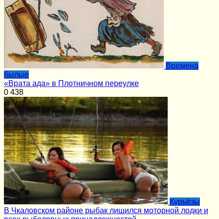
Времена
былые
«Врата ада» в Плотничном переулке
0
438
Курьёзы
В Чкаловском районе рыбак лишился моторной лодки и