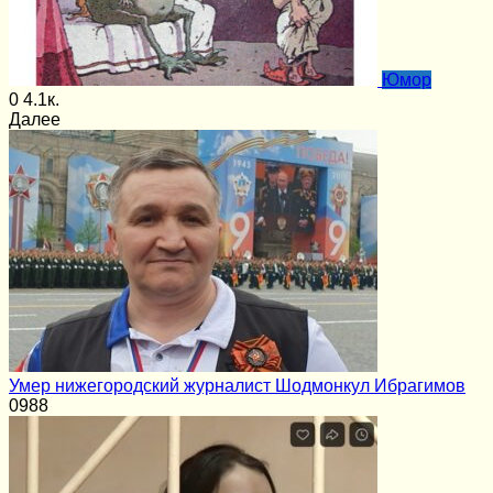
Юмор
0
4.1к.
Далее
Умер нижегородский журналист Шодмонкул Ибрагимов
0
988