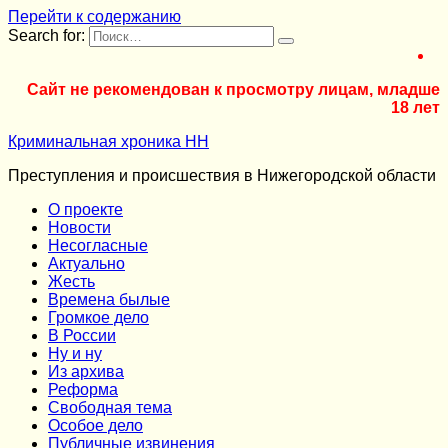
Перейти к содержанию
Search for:
Сайт не рекомендован к просмотру лицам, младше
18 лет
Криминальная хроника НН
Преступления и происшествия в Нижегородской области
О проекте
Новости
Несогласные
Актуально
Жесть
Времена былые
Громкое дело
В России
Ну и ну
Из архива
Реформа
Cвободная тема
Особое дело
Публичные извинения