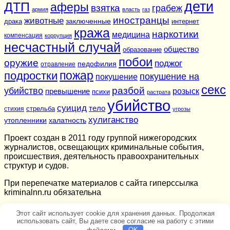
дети
ДТП
аферы
взятка
грабеж
армия
власть
газ
иностранцы
животные
заключенные
драка
интернет
кража
наркотики
медицина
компенсация
коррупция
несчастный случай
общество
образование
побои
оружие
поджог
педофилия
отравление
подростки
пожар
покушение на
покушение
секс
разбой
убийство
розыск
превышение
психи
растрата
убийство
суицид
тело
стихия
стрельба
угрозы
хулиганство
утопленники
халатность
Проект создан в 2011 году группой нижегородских
журналистов, освещающих криминальные события,
происшествия, деятельность правоохранительных
структур и судов.
При перепечатке материалов c сайта гиперссылка
kriminalnn.ru обязательна
Этот сайт использует cookie для хранения данных. Продолжая
использовать сайт, Вы даете свое согласие на работу с этими
файлами.
OK