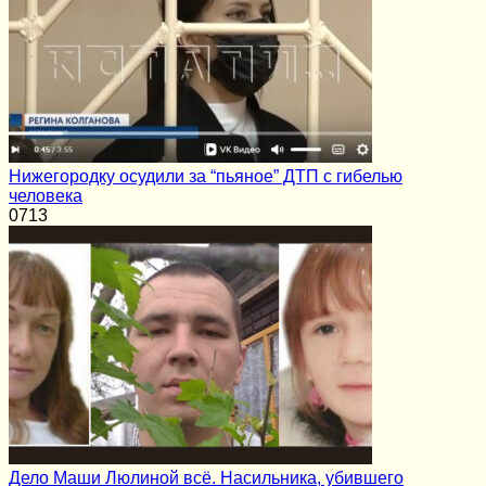
Нижегородку осудили за “пьяное” ДТП с гибелью
человека
0
713
Дело Маши Люлиной всё. Насильника, убившего