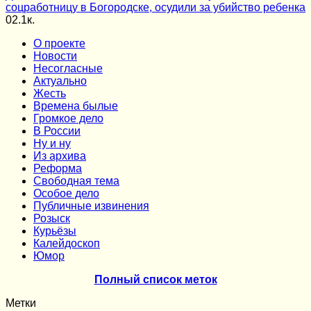
соцработницу в Богородске, осудили за убийство ребенка
0
2.1к.
О проекте
Новости
Несогласные
Актуально
Жесть
Времена былые
Громкое дело
В России
Ну и ну
Из архива
Реформа
Cвободная тема
Особое дело
Публичные извинения
Розыск
Курьёзы
Калейдоскоп
Юмор
Полный список меток
Метки