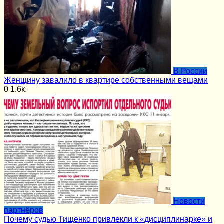
В России
Женщину завалило в квартире собственными вещами
0
1.6к.
Новости
партнёров
Почему судью Тищенко привлекли к «дисциплинарке» и