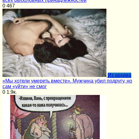
всех рыболовных принадлежностей
0
467
Из архива
«Мы хотели умереть вместе». Мужчина убил подругу, но
сам «уйти» не смог
0
1.9к.