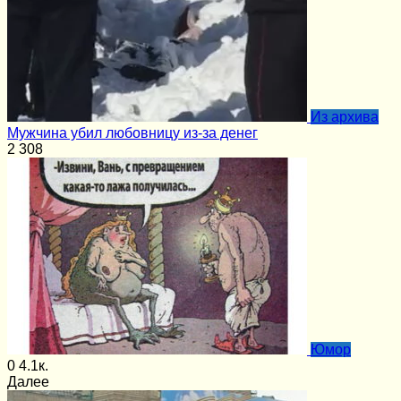
Из архива
Мужчина убил любовницу из-за денег
2
308
Юмор
0
4.1к.
Далее