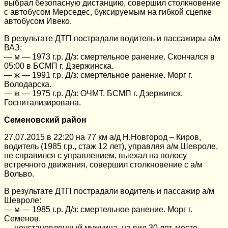
выбрал безопасную дистанцию, совершил столкновение
с автобусом Мерседес, буксируемым на гибкой сцепке
автобусом Ивеко.
В результате ДТП пострадали водитель и пассажиры а/м
ВАЗ:
— м — 1973 г.р. Д/з: смертельное ранение. Скончался в
05:00 в БСМП г. Дзержинска.
— ж — 1991 г.р. Д/з: смертельное ранение. Морг г.
Володарска.
— ж — 1975 г.р. Д/з: ОЧМТ. БСМП г. Дзержинск.
Госпитализирована.
Семеновский район
27.07.2015 в 22:20 на 77 км а/д Н.Новгород – Киров,
водитель (1985 г.р., стаж 12 лет), управляя а/м Шевроле,
не справился с управлением, выехал на полосу
встречного движения, совершил столкновение с а/м
Вольво.
В результате ДТП пострадали водитель и пассажир а/м
Шевроле:
— м — 1985 г.р. Д/з: смертельное ранение. Морг г.
Семенов.
— неустановленный мужчина, на вид 30 лет, место