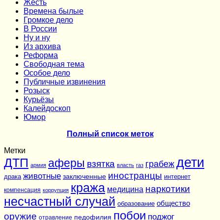
Жесть
Времена былые
Громкое дело
В России
Ну и ну
Из архива
Реформа
Cвободная тема
Особое дело
Публичные извинения
Розыск
Курьёзы
Калейдоскоп
Юмор
Полный список меток
Метки
дети
ДТП
аферы
взятка
грабеж
армия
власть
газ
иностранцы
животные
заключенные
драка
интернет
кража
наркотики
медицина
компенсация
коррупция
несчастный случай
общество
образование
побои
оружие
поджог
педофилия
отравление