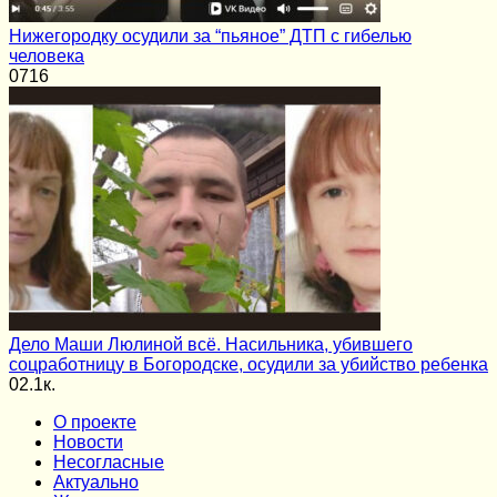
Нижегородку осудили за “пьяное” ДТП с гибелью
человека
0
716
Дело Маши Люлиной всё. Насильника, убившего
соцработницу в Богородске, осудили за убийство ребенка
0
2.1к.
О проекте
Новости
Несогласные
Актуально