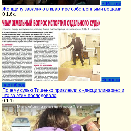
В России
Женщину завалило в квартире собственными вещами
0
1.6к.
Новости
партнёров
Почему судью Тищенко привлекли к «дисциплинарке» и
что за этим последовало
0
1.1к.