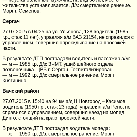
жительства устанавливается. Д/з: смертельное ранение.
Морг г. Семенов.
Сергач
27.07.2015 в 04:35 на ул. Ульянова, 128 водитель (1985
г.р., стаж 11 лет), управляя а/м ВАЗ 21154, не справился с
управлением, совершил опрокидывание на проезжей
части.
В результате ДТП пострадали водитель и пассажир а/м:
— м — 1985 г.р. Д/з: ЗЧМТ, ушиб шейного отдела
позвоночника. ЦРБ г. Сергач. Госпитализирован.
— м — 1992 г.р. Д/з: смертельное ранение. Морг г.
Княгинино.
Вачский район
27.07.2015 в 15:40 на 94 км а/д Н.Новгород – Касимов,
водитель (1950 г.р., стаж 23 года), управляя а/м Рено, не
справился с управлением, совершил наезд на мопед
Динго, стоящий на краю проезжей части.
В результате ДТП пострадал водитель мопеда:
— ж — 1950 г.р. Д/з: смертельное ранение. Морг г.