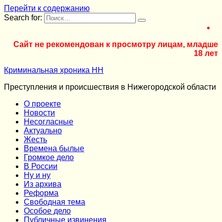
Перейти к содержанию
Search for:
Сайт не рекомендован к просмотру лицам, младше
18 лет
Криминальная хроника НН
Преступления и происшествия в Нижегородской области
О проекте
Новости
Несогласные
Актуально
Жесть
Времена былые
Громкое дело
В России
Ну и ну
Из архива
Реформа
Cвободная тема
Особое дело
Публичные извинения