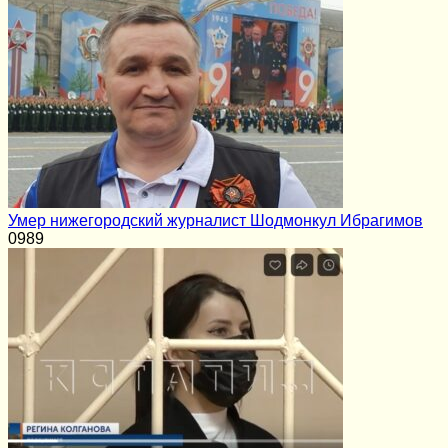
Умер нижегородский журналист Шодмонкул Ибрагимов
0
989