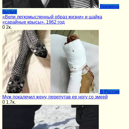
Времена
былые
«Вели легкомысленный образ жизни» и шайка
«сарайные крысы». 1962 год
0
2к.
В России
Муж покалечил жену, перепутав ее ногу со змеей
0
1.7к.