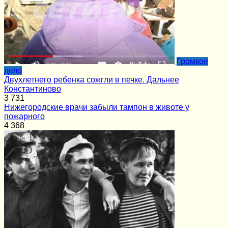
Громкое
дело
Двухлетнего ребенка сожгли в печке. Дальнее
Константиново
3
731
Нижегородские врачи забыли тампон в животе у
пожарного
4
368