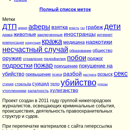
Полный список меток
Метки
дети
ДТП
аферы
взятка
грабеж
армия
власть
газ
иностранцы
животные
заключенные
драка
интернет
кража
наркотики
медицина
компенсация
коррупция
несчастный случай
общество
образование
побои
оружие
поджог
педофилия
отравление
подростки
пожар
покушение на
покушение
секс
разбой
убийство
розыск
превышение
психи
растрата
убийство
суицид
тело
стихия
стрельба
угрозы
хулиганство
утопленники
халатность
Проект создан в 2011 году группой нижегородских
журналистов, освещающих криминальные события,
происшествия, деятельность правоохранительных
структур и судов.
При перепечатке материалов c сайта гиперссылка