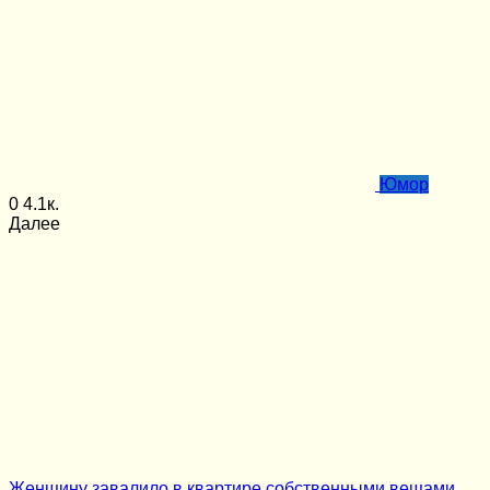
Юмор
0
4.1к.
Далее
Женщину завалило в квартире собственными вещами