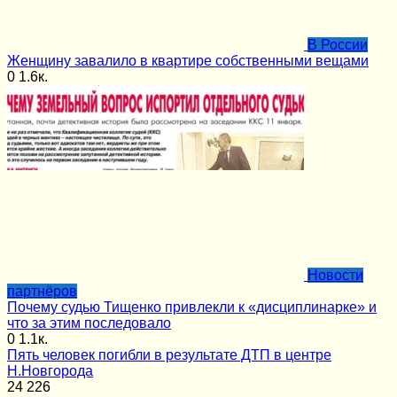
В России
Женщину завалило в квартире собственными вещами
0
1.6к.
Новости
партнёров
Почему судью Тищенко привлекли к «дисциплинарке» и
что за этим последовало
0
1.1к.
Пять человек погибли в результате ДТП в центре
Н.Новгорода
24
226