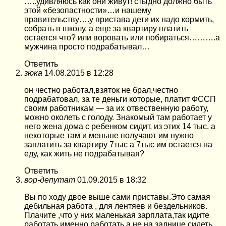
…..удивляюсь как они живут! стыдно должно быть
этой «безопастности»…и нашему
правительству….у пристава дети их надо кормить,
собрать в школу, а еще за квартиру платить
остается что? или воровать или побираться……….а
мужчина просто подрабатывал…
Ответить
зюка
14.08.2015 в 12:28
он честно работал,взяток не брал,честно
подрабатовал, за те деньги которые, платит ФССП
своим работникам — за их отвественную работу,
можно околеть с голоду. Знакомый там работает у
него жена дома с ребенком сидит, из этих 14 тыс, а
некоторые там и меньше получают им нужно
заплатить за квартиру 7тыс а 7тыс им остается на
еду, как жить не подрабатывая?
Ответить
вор-депутат
01.09.2015 в 18:32
Вы по ходу двое выше сами приставы.Это самая
дебильная работа , для лентяев и бездельников.
Плачите ,что у них маленькая зарплата,так идите
работать именно работать,а не на заднице сидеть.