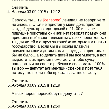
Ответить
Аноним
03.09.2015 в 12:12
Сволочь ты …ты
[censored]
ленивая не говори чего
не знаешь ……я не пристав у меня дочь пристав
каждый день приходит домой в 21- 00 и выше
пишущие приставы они или нет говорят правду, они
приставы выбивают алименты с таких подонков как
ты для детей и старух за копейки которые им платит
госсударство, а если бы вы козлы платили
алименты своим детям сами — нужды в приставах
бы не было…а то делать детей вы все умеете, а вот
вырастить их пристав помогает…а тебе сучку
наплевать и на своего ребенка и свою мать…100%
ты вор — депутат алиментщик хренов и прет тебя
потому что взяли тебя приставы за твою …опу
Ответить
Аноним
03.09.2015 в 12:19
А всех воров переизберут в депутаты?
Ответить
Аноним
03.09.2015 в 12:50