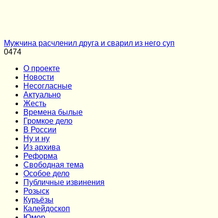
Мужчина расчленил друга и сварил из него суп
0
474
О проекте
Новости
Несогласные
Актуально
Жесть
Времена былые
Громкое дело
В России
Ну и ну
Из архива
Реформа
Cвободная тема
Особое дело
Публичные извинения
Розыск
Курьёзы
Калейдоскоп
Юмор