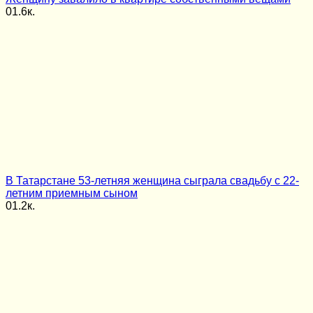
0
1.6к.
В Татарстане 53-летняя женщина сыграла свадьбу с 22-
летним приемным сыном
0
1.2к.