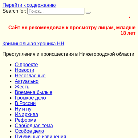
Перейти к содержанию
Search for:
Сайт не рекомендован к просмотру лицам, младше
18 лет
Криминальная хроника НН
Преступления и происшествия в Нижегородской области
О проекте
Новости
Несогласные
Актуально
Жесть
Времена былые
Громкое дело
В России
Ну и ну
Из архива
Реформа
Cвободная тема
Особое дело
Публичные извинения