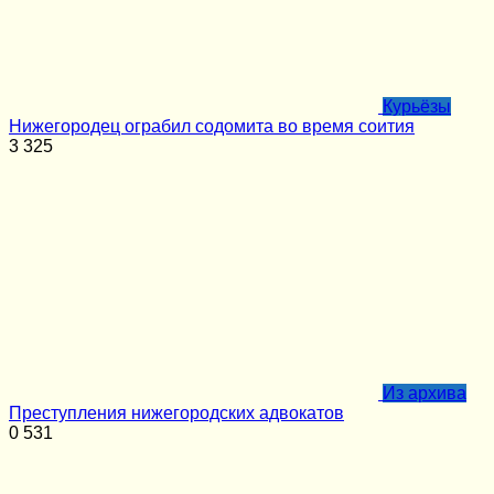
Курьёзы
Нижегородец ограбил содомита во время соития
3
325
Из архива
Преступления нижегородских адвокатов
0
531