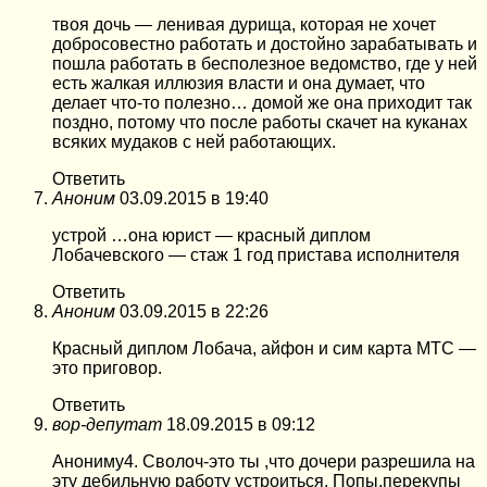
твоя дочь — ленивая дурища, которая не хочет
добросовестно работать и достойно зарабатывать и
пошла работать в бесполезное ведомство, где у ней
есть жалкая иллюзия власти и она думает, что
делает что-то полезно… домой же она приходит так
поздно, потому что после работы скачет на куканах
всяких мyдaкoв с ней работающих.
Ответить
Аноним
03.09.2015 в 19:40
устрой …она юрист — красный диплом
Лобачевского — стаж 1 год пристава исполнителя
Ответить
Аноним
03.09.2015 в 22:26
Красный диплом Лобача, айфон и сим карта МТС —
это приговор.
Ответить
вор-депутат
18.09.2015 в 09:12
Анониму4. Сволоч-это ты ,что дочери разрешила на
эту дебильную работу устроиться. Попы,перекупы