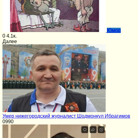
Юмор
0
4.1к.
Далее
Умер нижегородский журналист Шодмонкул Ибрагимов
0
990