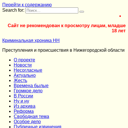
Перейти к содержанию
Search for:
Сайт не рекомендован к просмотру лицам, младше
18 лет
Криминальная хроника НН
Преступления и происшествия в Нижегородской области
О проекте
Новости
Несогласные
Актуально
Жесть
Времена былые
Громкое дело
В России
Ну и ну
Из архива
Реформа
Cвободная тема
Особое дело
Публичные извинения