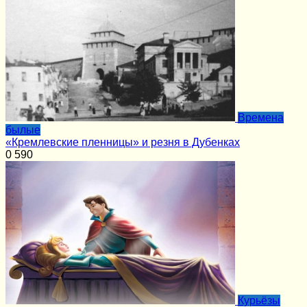
Времена
былые
«Кремлевские пленницы» и резня в Дубенках
0
590
Курьёзы