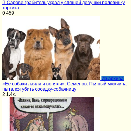
В Сарове грабитель украл у спящей девушки половинку
тортика
0
459
Из архива
«Ее собаки лаяли и воняли». Семенов. Пьяный мужчина
пытался убить соседку-собачницу
2
1.4к.