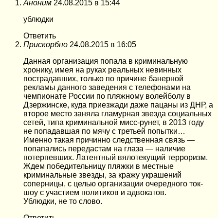
Аноним
24.08.2015 в 15:44
ублюдки
Ответить
Прискорбно
24.08.2015 в 16:05
Данная организация попала в криминальную
хронику, имея на руках реальных невинных
пострадавших, только по причине банерной
рекламы данного заведения с телефонами на
чемпионате России по пляжному волейболу в
Дзержинске, куда приезжади даже пацаны из ДНР, а
второе место заняла гламурная звезда социальных
сетей, типа криминальной мисс-рунет, в 2013 году
не попадавшая по мячу с третьей попытки…
Именно такая причинно следственная связь —
попапались передастам на глаза — наличие
потерпевших. Латентный вялотекущий терроризм.
Ждем победительницу пляжки в местные
криминальные звезды, за кражу украшений
соперницы, с целью организации очередного ток-
шоу с участием политиков и адвокатов.
Ублюдки, не то слово.
Ответить