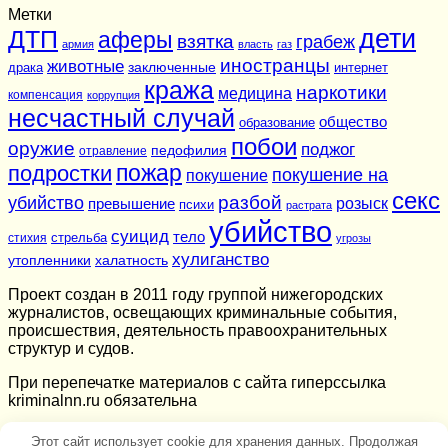
Метки
дети
ДТП
аферы
взятка
грабеж
армия
власть
газ
иностранцы
животные
заключенные
драка
интернет
кража
наркотики
медицина
компенсация
коррупция
несчастный случай
общество
образование
побои
оружие
поджог
педофилия
отравление
подростки
пожар
покушение на
покушение
секс
разбой
убийство
розыск
превышение
психи
растрата
убийство
суицид
тело
стихия
стрельба
угрозы
хулиганство
утопленники
халатность
Проект создан в 2011 году группой нижегородских
журналистов, освещающих криминальные события,
происшествия, деятельность правоохранительных
структур и судов.
При перепечатке материалов c сайта гиперссылка
kriminalnn.ru обязательна
Этот сайт использует cookie для хранения данных. Продолжая