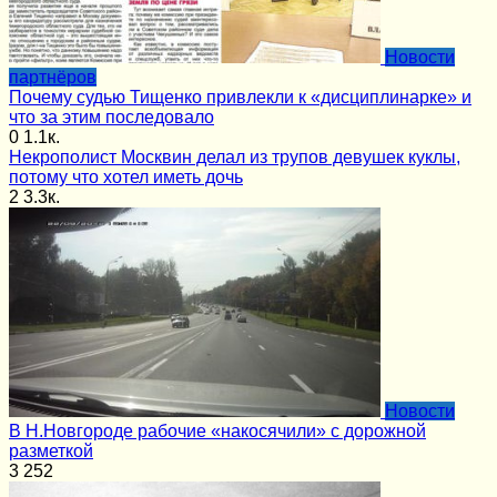
Новости
партнёров
Почему судью Тищенко привлекли к «дисциплинарке» и
что за этим последовало
0
1.1к.
Некрополист Москвин делал из трупов девушек куклы,
потому что хотел иметь дочь
2
3.3к.
Новости
В Н.Новгороде рабочие «накосячили» с дорожной
разметкой
3
252