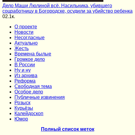
Дело Маши Люлиной всё. Насильника, убившего
соцработницу в Богородске, осудили за убийство ребенка
0
2.1к.
О проекте
Новости
Несогласные
Актуально
Жесть
Времена былые
Громкое дело
В России
Ну и ну
Из архива
Реформа
Cвободная тема
Особое дело
Публичные извинения
Розыск
Курьёзы
Калейдоскоп
Юмор
Полный список меток