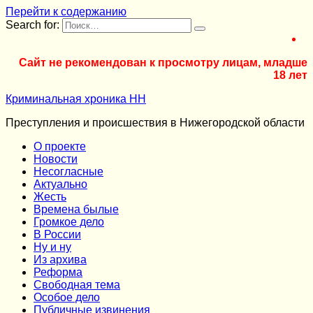
Перейти к содержанию
Search for:
Сайт не рекомендован к просмотру лицам, младше
18 лет
Криминальная хроника НН
Преступления и происшествия в Нижегородской области
О проекте
Новости
Несогласные
Актуально
Жесть
Времена былые
Громкое дело
В России
Ну и ну
Из архива
Реформа
Cвободная тема
Особое дело
Публичные извинения