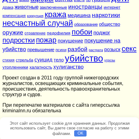
иностранцы
животные
заключенные
драка
интернет
кража
наркотики
медицина
компенсация
коррупция
несчастный случай
общество
образование
побои
оружие
поджог
педофилия
отравление
подростки
пожар
покушение на
покушение
секс
разбой
убийство
розыск
превышение
психи
растрата
убийство
суицид
тело
стихия
стрельба
угрозы
хулиганство
утопленники
халатность
Проект создан в 2011 году группой нижегородских
журналистов, освещающих криминальные события,
происшествия, деятельность правоохранительных
структур и судов.
При перепечатке материалов c сайта гиперссылка
kriminalnn.ru обязательна
Этот сайт использует cookie для хранения данных. Продолжая
использовать сайт, Вы даете свое согласие на работу с этими
файлами.
OK