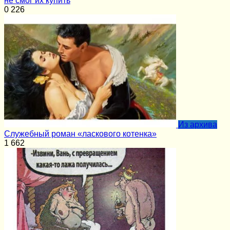
не смог их купить
0
226
Из архива
Служебный роман «ласкового котенка»
1
662