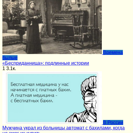
Времена
былые
«Бесприданница»: подлинные истории
1
3.1к.
В России
Мужчина украл из больницы автомат с бахилами, когда