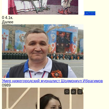
Юмор
0
4.1к.
Далее
Умер нижегородский журналист Шодмонкул Ибрагимов
0
989