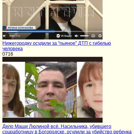
Нижегородку осудили за “пьяное” ДТП с гибелью
человека
0
716
Дело Маши Люлиной всё. Насильника, убившего
соцработницу в Богородске, осудили за убийство ребенка