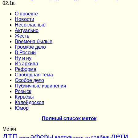
0
2.1к.
О проекте
Новости
Несогласные
Актуально
Жесть
Времена былые
Громкое дело
В России
Ну и ну
Из архива
Реформа
Cвободная тема
Особое дело
Публичные извинения
Розыск
Курьёзы
Калейдоскоп
Юмор
Полный список меток
Метки
дети
ДТП
аферы
взятка
грабеж
армия
власть
газ