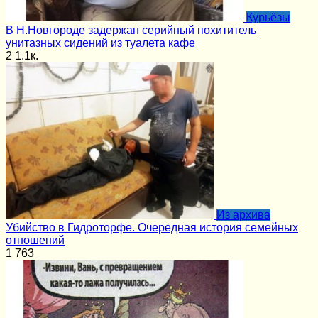
Курьёзы
В Н.Новгороде задержан серийный похититель
унитазных сидений из туалета кафе
2
1.1к.
Из архива
Убийство в Гидроторфе. Очередная история семейных
отношений
1
763