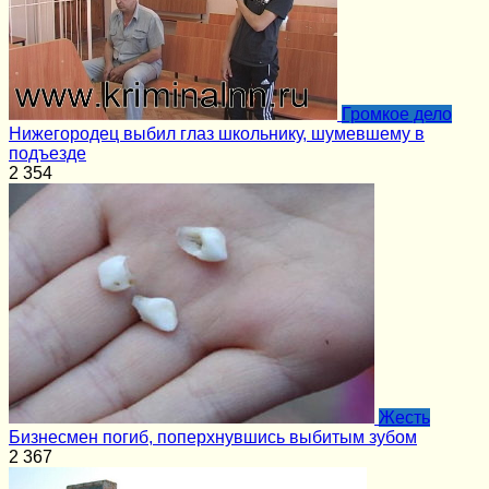
Громкое дело
Нижегородец выбил глаз школьнику, шумевшему в
подъезде
2
354
Жесть
Бизнесмен погиб, поперхнувшись выбитым зубом
2
367