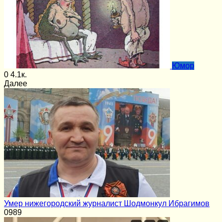
Юмор
0
4.1к.
Далее
Умер нижегородский журналист Шодмонкул Ибрагимов
0
989