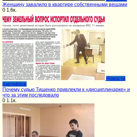
Женщину завалило в квартире собственными вещами
0
1.6к.
Новости
партнёров
Почему судью Тищенко привлекли к «дисциплинарке» и
что за этим последовало
0
1.1к.