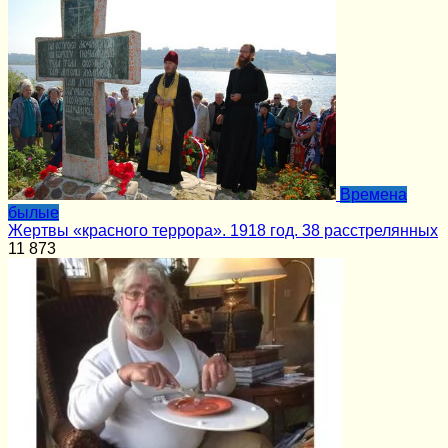
Времена
былые
Жертвы «красного террора». 1918 год. 38 расстрелянных
11
873