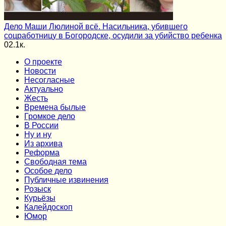
Дело Маши Люлиной всё. Насильника, убившего
соцработницу в Богородске, осудили за убийство ребенка
0
2.1к.
О проекте
Новости
Несогласные
Актуально
Жесть
Времена былые
Громкое дело
В России
Ну и ну
Из архива
Реформа
Cвободная тема
Особое дело
Публичные извинения
Розыск
Курьёзы
Калейдоскоп
Юмор