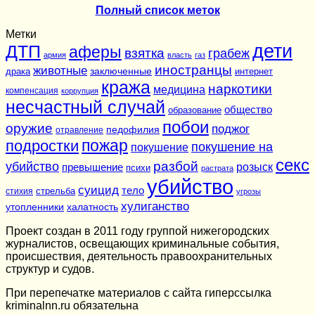
Полный список меток
Метки
дети
ДТП
аферы
взятка
грабеж
армия
власть
газ
иностранцы
животные
заключенные
драка
интернет
кража
наркотики
медицина
компенсация
коррупция
несчастный случай
общество
образование
побои
оружие
поджог
педофилия
отравление
подростки
пожар
покушение на
покушение
секс
разбой
убийство
розыск
превышение
психи
растрата
убийство
суицид
тело
стихия
стрельба
угрозы
хулиганство
утопленники
халатность
Проект создан в 2011 году группой нижегородских
журналистов, освещающих криминальные события,
происшествия, деятельность правоохранительных
структур и судов.
При перепечатке материалов c сайта гиперссылка
kriminalnn.ru обязательна