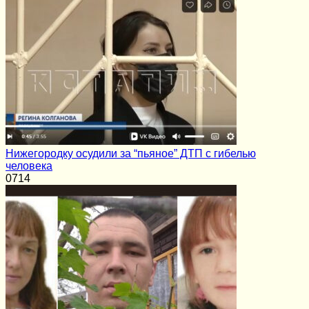
Нижегородку осудили за “пьяное” ДТП с гибелью
человека
0
714