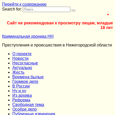
Перейти к содержанию
Search for:
Сайт не рекомендован к просмотру лицам, младше
18 лет
Криминальная хроника НН
Преступления и происшествия в Нижегородской области
О проекте
Новости
Несогласные
Актуально
Жесть
Времена былые
Громкое дело
В России
Ну и ну
Из архива
Реформа
Cвободная тема
Особое дело
Публичные извинения