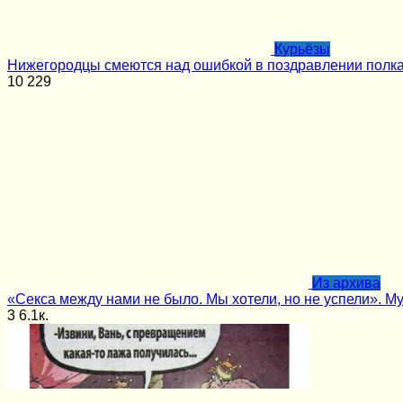
Курьёзы
Нижегородцы смеются над ошибкой в поздравлении полк
10
229
Из архива
«Секса между нами не было. Мы хотели, но не успели». М
3
6.1к.