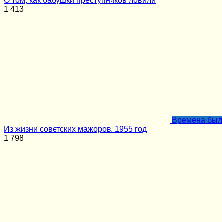
О том, как бабушки преступников ловили
1
413
Времена бы
Из жизни советских мажоров. 1955 год
1
798