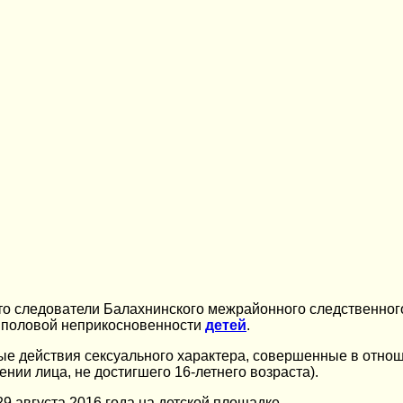
то следователи Балахнинского межрайонного следственного
в половой неприкосновенности
детей
.
ные действия сексуального характера, совершенные в отношен
нии лица, не достигшего 16-летнего возраста).
 августа 2016 года на детской площадке.