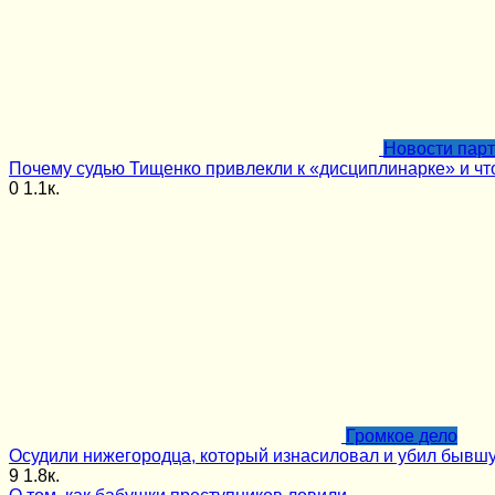
Новости пар
Почему судью Тищенко привлекли к «дисциплинарке» и чт
0
1.1к.
Громкое дело
Осудили нижегородца, который изнасиловал и убил бывшу
9
1.8к.