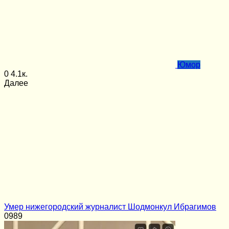
Юмор
0
4.1к.
Далее
Умер нижегородский журналист Шодмонкул Ибрагимов
0
989