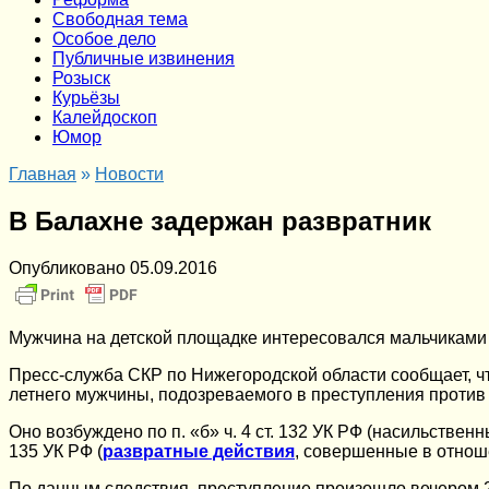
Cвободная тема
Особое дело
Публичные извинения
Розыск
Курьёзы
Калейдоскоп
Юмор
Главная
»
Новости
В Балахне задержан развратник
Опубликовано
05.09.2016
Мужчина на детской площадке интересовался мальчиками
Пресс-служба СКР по Нижегородской области сообщает, ч
летнего мужчины, подозреваемого в преступления проти
Оно возбуждено по п. «б» ч. 4 ст. 132 УК РФ (насильствен
135 УК РФ (
развратные действия
, совершенные в отноше
По данным следствия, преступление произошло вечером 29