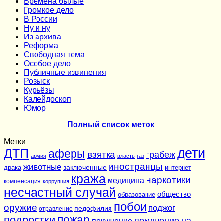
Времена былые
Громкое дело
В России
Ну и ну
Из архива
Реформа
Cвободная тема
Особое дело
Публичные извинения
Розыск
Курьёзы
Калейдоскоп
Юмор
Полный список меток
Метки
дети
ДТП
аферы
взятка
грабеж
армия
власть
газ
иностранцы
животные
заключенные
драка
интернет
кража
наркотики
медицина
компенсация
коррупция
несчастный случай
общество
образование
побои
оружие
поджог
педофилия
отравление
подростки
пожар
покушение на
покушение