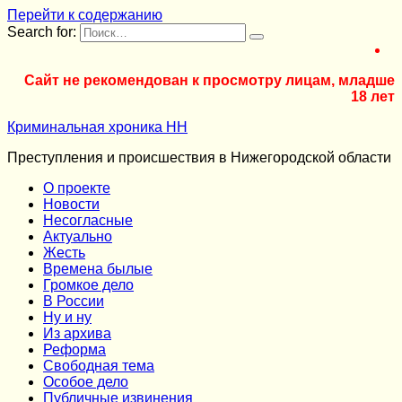
Перейти к содержанию
Search for:
Сайт не рекомендован к просмотру лицам, младше
18 лет
Криминальная хроника НН
Преступления и происшествия в Нижегородской области
О проекте
Новости
Несогласные
Актуально
Жесть
Времена былые
Громкое дело
В России
Ну и ну
Из архива
Реформа
Cвободная тема
Особое дело
Публичные извинения