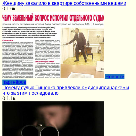
Женщину завалило в квартире собственными вещами
0
1.6к.
Новости
партнёров
Почему судью Тищенко привлекли к «дисциплинарке» и
что за этим последовало
0
1.1к.