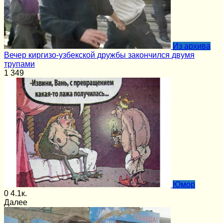
Из архива
Вечер киргизо-узбекской дружбы закончился двумя
трупами
1
349
Юмор
0
4.1к.
Далее