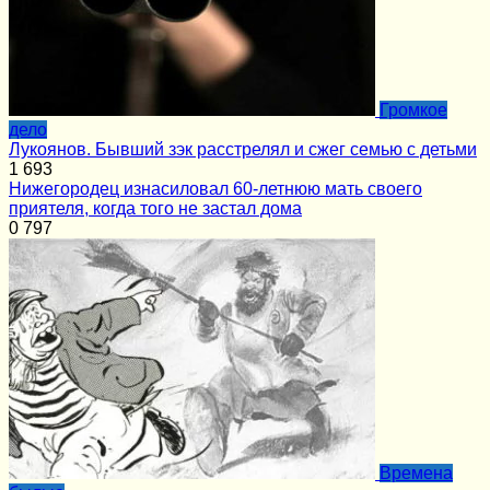
Громкое
дело
Лукоянов. Бывший зэк расстрелял и сжег семью с детьми
1
693
Нижегородец изнасиловал 60-летнюю мать своего
приятеля, когда того не застал дома
0
797
Времена