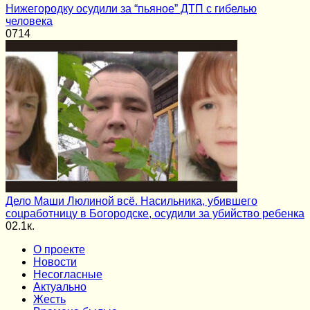
Нижегородку осудили за “пьяное” ДТП с гибелью
человека
0
714
Дело Маши Люлиной всё. Насильника, убившего
соцработницу в Богородске, осудили за убийство ребенка
0
2.1к.
О проекте
Новости
Несогласные
Актуально
Жесть