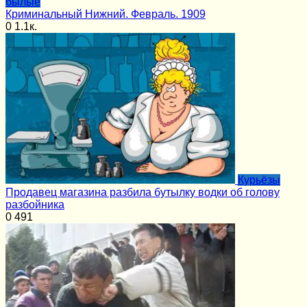
былые
Криминальный Нижний. Февраль. 1909
0
1.1к.
Курьёзы
Продавец магазина разбила бутылку водки об голову
разбойника
0
491