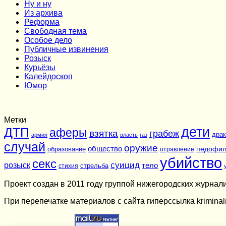
Ну и ну
Из архива
Реформа
Cвободная тема
Особое дело
Публичные извинения
Розыск
Курьёзы
Калейдоскоп
Юмор
Метки
дети
ДТП
аферы
взятка
грабеж
драк
армия
власть
газ
случай
оружие
общество
педофи
образование
отравление
убийство
секс
суицид
розыск
тело
стихия
стрельба
Проект создан в 2011 году группой нижегородских журна
При перепечатке материалов c сайта гиперссылка kriminal