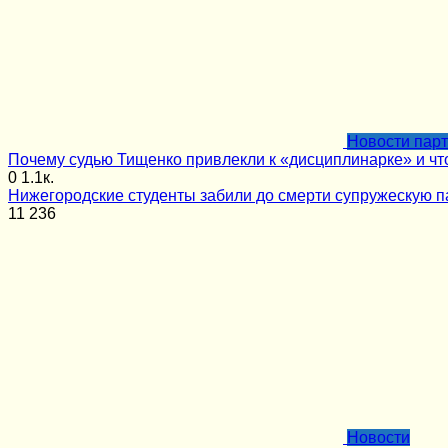
Новости пар
Почему судью Тищенко привлекли к «дисциплинарке» и чт
0
1.1к.
Нижегородские студенты забили до смерти супружескую п
11
236
Новости