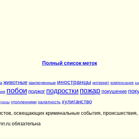
Полный список меток
иностранцы
животные
заключенные
а
интернет
компенсация
ко
побои
подростки
пожар
пок
поджог
покушение
лия
хулиганство
утопленники
халатность
угрозы
листов, освещающих криминальные события, происшествия, 
nn.ru обязательна