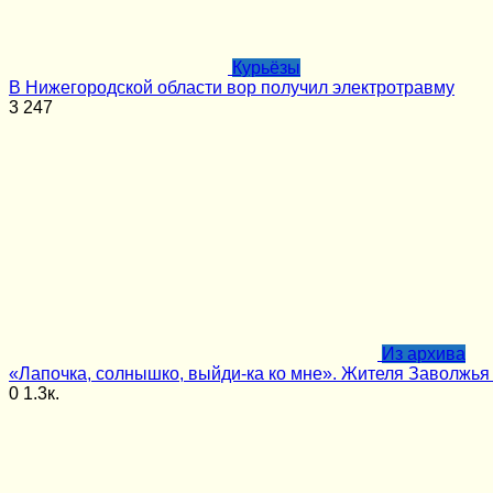
Курьёзы
В Нижегородской области вор получил электротравму
3
247
Из архива
«Лапочка, солнышко, выйди-ка ко мне». Жителя Заволжья 
0
1.3к.