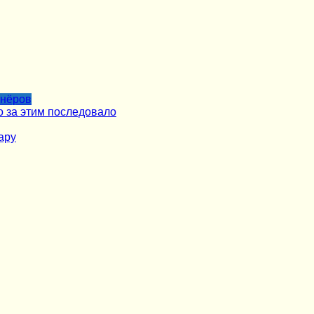
тнёров
о за этим последовало
ару