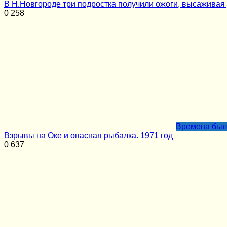
В Н.Новгороде три подростка получили ожоги, высаживая 
0
258
Времена бы
Взрывы на Оке и опасная рыбалка. 1971 год
0
637