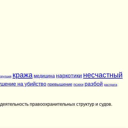
кража
несчастный
наркотики
медицина
ррупция
разбой
ушение на убийство
превышение
психи
растрата
деятельность правоохранительных структур и судов.