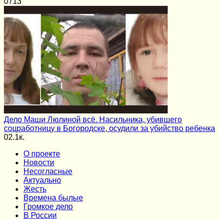
0
713
Дело Маши Люлиной всё. Насильника, убившего
соцработницу в Богородске, осудили за убийство ребенка
0
2.1к.
О проекте
Новости
Несогласные
Актуально
Жесть
Времена былые
Громкое дело
В России