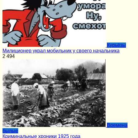
Курьёзы
Милиционер украл мобильник у своего начальника
2
494
Времена
былые
Криминальные хроники 1925 года