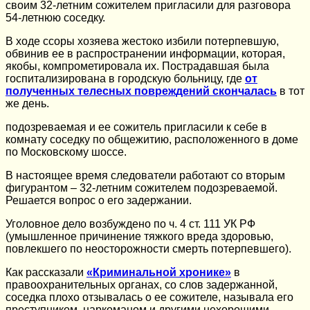
своим 32-летним сожителем пригласили для разговора
54-летнюю соседку.
В ходе ссоры хозяева жестоко избили потерпевшую,
обвинив ее в распространении информации, которая,
якобы, компрометировала их. Пострадавшая была
госпитализирована в городскую больницу, где
от
полученных телесных повреждений скончалась
в тот
же день.
подозреваемая и ее сожитель пригласили к себе в
комнату соседку по общежитию, расположенного в доме
по Московскому шоссе.
В настоящее время следователи работают со вторым
фигурантом – 32-летним сожителем подозреваемой.
Решается вопрос о его задержании.
Уголовное дело возбуждено по ч. 4 ст. 111 УК РФ
(умышленное причинение тяжкого вреда здоровью,
повлекшего по неосторожности смерть потерпевшего).
Как рассказали
«Криминальной хронике»
в
правоохранительных органах, со слов задержанной,
соседка плохо отзывалась о ее сожителе, называла его
преступником, наркоманом и другими нехорошими