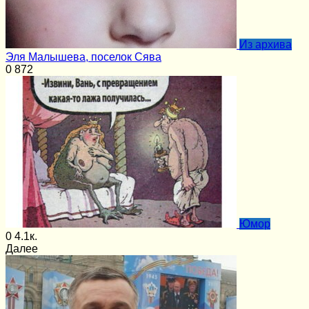
Из архива
Эля Малышева, поселок Сява
0
872
Юмор
0
4.1к.
Далее