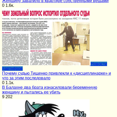
Женщину завалило в квартире собственными вещами
0
1.6к.
Новости
партнёров
Почему судью Тищенко привлекли к «дисциплинарке» и
что за этим последовало
0
1.1к.
В Балахне два брата изнасиловали беременную
женщину и пытались ее убить
9
202