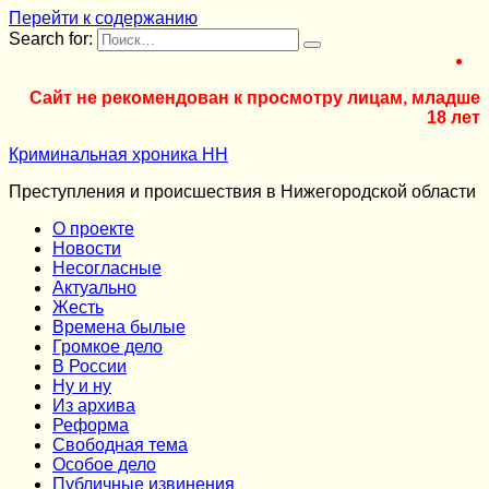
Перейти к содержанию
Search for:
Сайт не рекомендован к просмотру лицам, младше
18 лет
Криминальная хроника НН
Преступления и происшествия в Нижегородской области
О проекте
Новости
Несогласные
Актуально
Жесть
Времена былые
Громкое дело
В России
Ну и ну
Из архива
Реформа
Cвободная тема
Особое дело
Публичные извинения