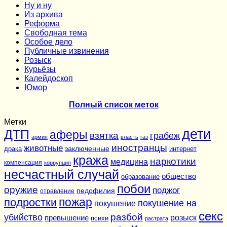
Ну и ну
Из архива
Реформа
Cвободная тема
Особое дело
Публичные извинения
Розыск
Курьёзы
Калейдоскоп
Юмор
Полный список меток
Метки
дети
ДТП
аферы
взятка
грабеж
армия
власть
газ
иностранцы
животные
заключенные
драка
интернет
кража
наркотики
медицина
компенсация
коррупция
несчастный случай
общество
образование
побои
оружие
поджог
педофилия
отравление
подростки
пожар
покушение на
покушение
секс
разбой
убийство
розыск
превышение
психи
растрата