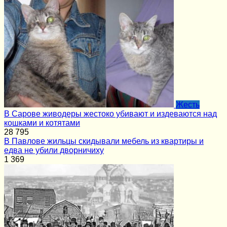
Жесть
В Сарове живодеры жестоко убивают и издеваются над
кошками и котятами
28
795
В Павлове жильцы скидывали мебель из квартиры и
едва не убили дворничиху
1
369