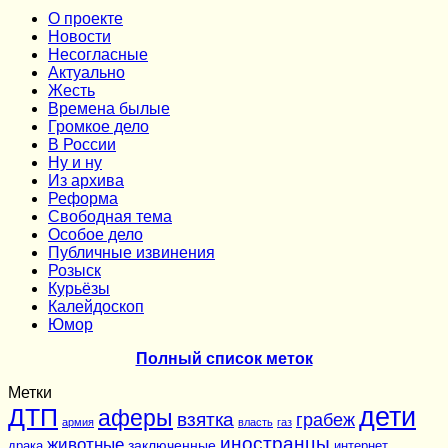
О проекте
Новости
Несогласные
Актуально
Жесть
Времена былые
Громкое дело
В России
Ну и ну
Из архива
Реформа
Cвободная тема
Особое дело
Публичные извинения
Розыск
Курьёзы
Калейдоскоп
Юмор
Полный список меток
Метки
дети
ДТП
аферы
взятка
грабеж
армия
власть
газ
иностранцы
животные
заключенные
драка
интернет