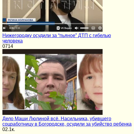
Нижегородку осудили за “пьяное” ДТП с гибелью
человека
0
714
Дело Маши Люлиной всё. Насильника, убившего
соцработницу в Богородске, осудили за убийство ребенка
0
2.1к.