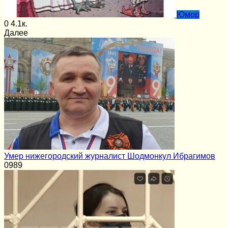
Юмор
0
4.1к.
Далее
Умер нижегородский журналист Шодмонкул Ибрагимов
0
989