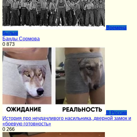
Времена
былые
Банды Сормова
0
873
В России
История про неудачливого насильника, дверной замок и
«боевую готовность»
0
266