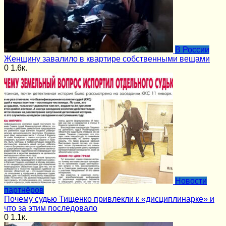
В России
Женщину завалило в квартире собственными вещами
0
1.6к.
Новости
партнёров
Почему судью Тищенко привлекли к «дисциплинарке» и
что за этим последовало
0
1.1к.