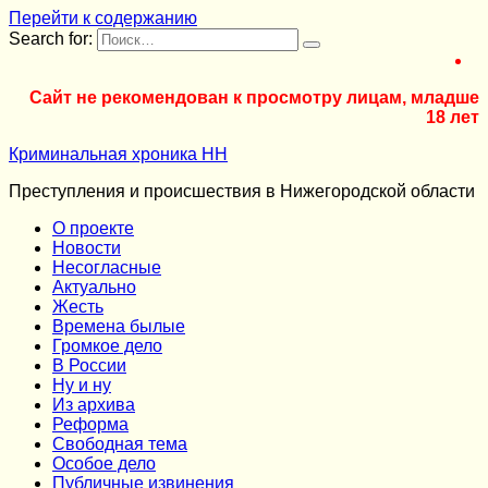
Перейти к содержанию
Search for:
Сайт не рекомендован к просмотру лицам, младше
18 лет
Криминальная хроника НН
Преступления и происшествия в Нижегородской области
О проекте
Новости
Несогласные
Актуально
Жесть
Времена былые
Громкое дело
В России
Ну и ну
Из архива
Реформа
Cвободная тема
Особое дело
Публичные извинения