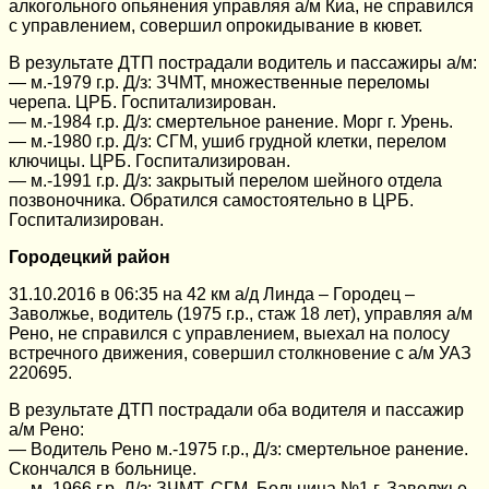
алкогольного опьянения управляя а/м Киа, не справился
с управлением, совершил опрокидывание в кювет.
В результате ДТП пострадали водитель и пассажиры а/м:
— м.-1979 г.р. Д/з: ЗЧМТ, множественные переломы
черепа. ЦРБ. Госпитализирован.
— м.-1984 г.р. Д/з: смертельное ранение. Морг г. Урень.
— м.-1980 г.р. Д/з: СГМ, ушиб грудной клетки, перелом
ключицы. ЦРБ. Госпитализирован.
— м.-1991 г.р. Д/з: закрытый перелом шейного отдела
позвоночника. Обратился самостоятельно в ЦРБ.
Госпитализирован.
Городецкий район
31.10.2016 в 06:35 на 42 км а/д Линда – Городец –
Заволжье, водитель (1975 г.р., стаж 18 лет), управляя а/м
Рено, не справился с управлением, выехал на полосу
встречного движения, совершил столкновение с а/м УАЗ
220695.
В результате ДТП пострадали оба водителя и пассажир
а/м Рено:
— Водитель Рено м.-1975 г.р., Д/з: смертельное ранение.
Скончался в больнице.
— м.-1966 г.р. Д/з: ЗЧМТ, СГМ. Больница №1 г. Заволжье.