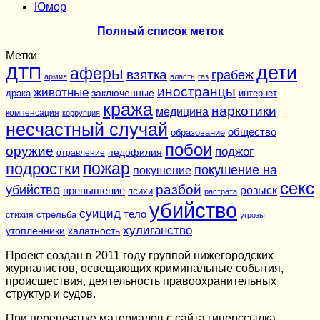
Юмор
Полный список меток
Метки
дети
ДТП
аферы
взятка
грабеж
армия
власть
газ
иностранцы
животные
заключенные
драка
интернет
кража
наркотики
медицина
компенсация
коррупция
несчастный случай
общество
образование
побои
оружие
поджог
педофилия
отравление
подростки
пожар
покушение на
покушение
секс
разбой
убийство
розыск
превышение
психи
растрата
убийство
суицид
тело
стихия
стрельба
угрозы
хулиганство
утопленники
халатность
Проект создан в 2011 году группой нижегородских
журналистов, освещающих криминальные события,
происшествия, деятельность правоохранительных
структур и судов.
При перепечатке материалов c сайта гиперссылка