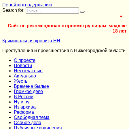
Перейти к содержанию
Search for:
Сайт не рекомендован к просмотру лицам, младше
18 лет
Криминальная хроника НН
Преступления и происшествия в Нижегородской области
О проекте
Новости
Несогласные
Актуально
Жесть
Времена былые
Громкое дело
В России
Ну и ну
Из архива
Реформа
Cвободная тема
Особое дело
Публичные извинения