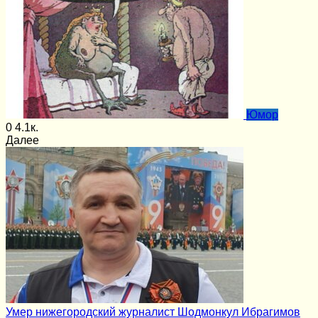
Юмор
0
4.1к.
Далее
Умер нижегородский журналист Шодмонкул Ибрагимов