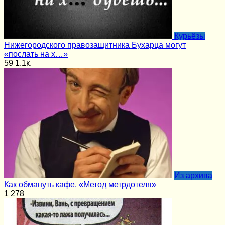
Курьёзы
Нижегородского правозащитника Бухарца могут
«послать на х…»
59
1.1к.
Из архива
Как обмануть кафе. «Метод метрдотеля»
1
278