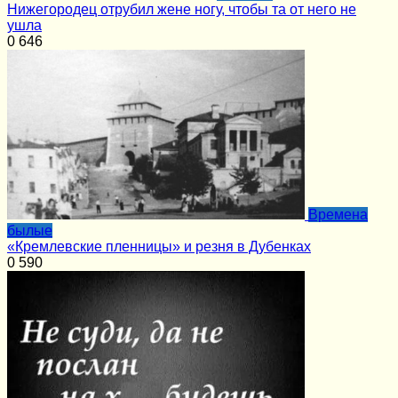
Нижегородец отрубил жене ногу, чтобы та от него не
ушла
0
646
Времена
былые
«Кремлевские пленницы» и резня в Дубенках
0
590