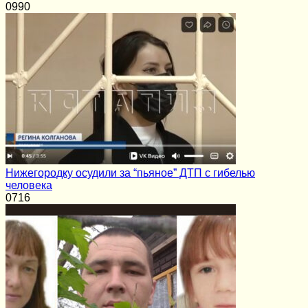
0
990
Нижегородку осудили за “пьяное” ДТП с гибелью
человека
0
716