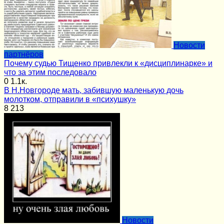
Новости
партнёров
Почему судью Тищенко привлекли к «дисциплинарке» и
что за этим последовало
0
1.1к.
В Н.Новгороде мать, забившую маленькую дочь
молотком, отправили в «психушку»
8
213
Новости