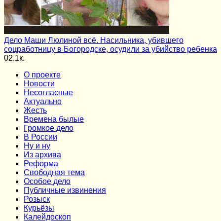
Дело Маши Люлиной всё. Насильника, убившего
соцработницу в Богородске, осудили за убийство ребенка
0
2.1к.
О проекте
Новости
Несогласные
Актуально
Жесть
Времена былые
Громкое дело
В России
Ну и ну
Из архива
Реформа
Cвободная тема
Особое дело
Публичные извинения
Розыск
Курьёзы
Калейдоскоп