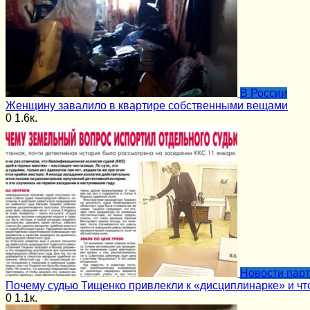
В России
Женщину завалило в квартире собственными вещами
0
1.6к.
Новости пар
Почему судью Тищенко привлекли к «дисциплинарке» и чт
0
1.1к.