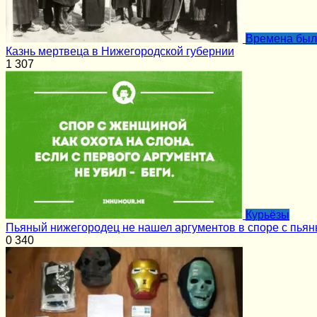
Времена бы
Казнь мертвеца в Нижегородской губернии
1
307
Курьёзы
Пьяный нижегородец не нашел аргументов в споре с пья
0
340