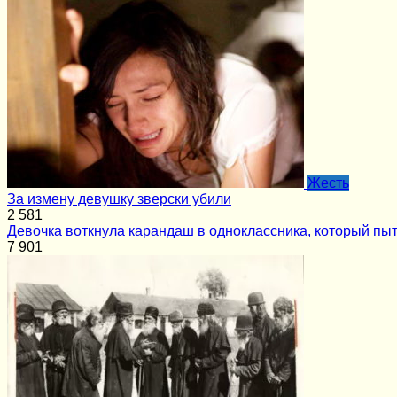
Жесть
За измену девушку зверски убили
2
581
Девочка воткнула карандаш в одноклассника, который пыт
7
901