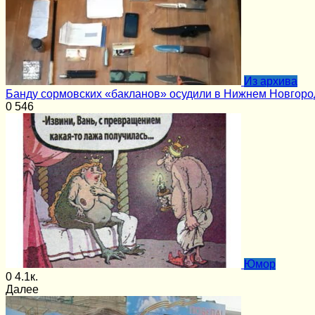
Из архива
Банду сормовских «бакланов» осудили в Нижнем Новгоро
0
546
Юмор
0
4.1к.
Далее