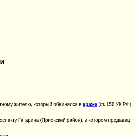
ки
стному жителю, который обвинялся в
краже
(ст. 158 УК РФ)
оспекту Гагарина (Приокский район), в котором продавец
чки.