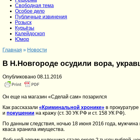
Cвободная тема
Особое дело
Публичные извинения
Розыск
Курьёзы
Калейдоскоп
Юмор
Главная
»
Новости
В Н.Новгороде осудили вора, укравш
Опубликовано
08.11.2016
Он еще на магазин «Сделай сам» позарился
Как рассказали
«Криминальной хронике»
в прокуратуре
и
покушении
на кражу (ст. 30 УК РФ и ст. 158 УК РФ).
По данным следствия, ночью 18 июня 2016 года, мужчина 
кваса хранила имущества.
Добычей злоумышленника стало около 2 тысяч рублей, нес