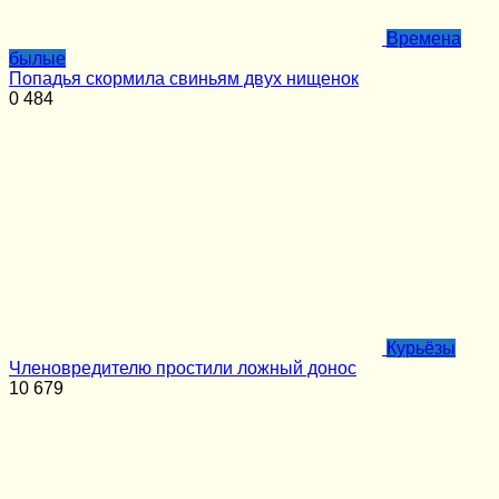
Времена
былые
Попадья скормила свиньям двух нищенок
0
484
Курьёзы
Членовредителю простили ложный донос
10
679