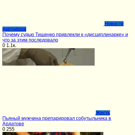
Новости
партнёров
Почему судью Тищенко привлекли к «дисциплинарке» и
что за этим последовало
0
1.1к.
Жесть
Пьяный мужчина препарировал собутыльника в
Ардатове
0
255