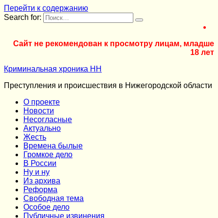
Перейти к содержанию
Search for:
Сайт не рекомендован к просмотру лицам, младше
18 лет
Криминальная хроника НН
Преступления и происшествия в Нижегородской области
О проекте
Новости
Несогласные
Актуально
Жесть
Времена былые
Громкое дело
В России
Ну и ну
Из архива
Реформа
Cвободная тема
Особое дело
Публичные извинения