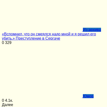
Из архива
«Вспомнил, что он смеялся надо мной и я решил его
убить.» Преступление в Сергаче
0
329
Юмор
0
4.1к.
Далее