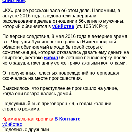
спиртное
.
«КХ» ранее рассказывала об этом деле. Напомним, в
августе 2016 года следователи завершили
расследование дела в отношении 56-летнего мужчины,
который обвиняется в
убийстве
(ст. 105 УК РФ).
По версии следствия, 8 мая 2016 года в вечернее время
в с. Чиргуши Лукояновского района Нижегородской
области обвиняемый в ходе бытовой ссоры с
сожительницей, которая отказалась давать ему деньги на
спиртное, жестоко
избил
68-летнюю пенсионерку, после
чего задушил женщину ее же трикотажными колготками.
От полученных телесных повреждений потерпевшая
скончалась на месте происшествия.
Выяснилось, что преступление произошло на улице,
когда они возвращались домой.
Подсудимый был приговорен к 9,5 годам колонии
строгого режима.
Криминальная хроника
В Контакте
убийство
Поделись с друзьями