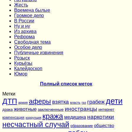
Жесть
Времена былые
Громкое дело
В России
Ну и ну
Из архива
Реформа
Cвободная тема
Особое дело
Публичные извинения
Розыск
Курьёзы
Калейдоскоп
Юмор
Полный список меток
Метки
дети
ДТП
аферы
взятка
грабеж
армия
власть
газ
иностранцы
животные
заключенные
драка
интернет
кража
наркотики
медицина
компенсация
коррупция
несчастный случай
общество
образование