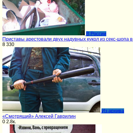
В России
Приставы арестовали двух надувных кукол из секс-шопа в
8
330
Из архива
«Смотрящий» Алексей Гаврилин
0
2.8к.