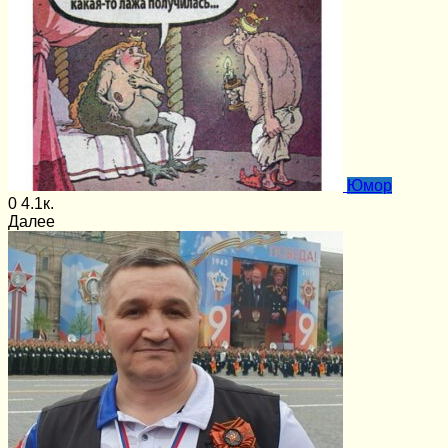
Юмор
0
4.1к.
Далее