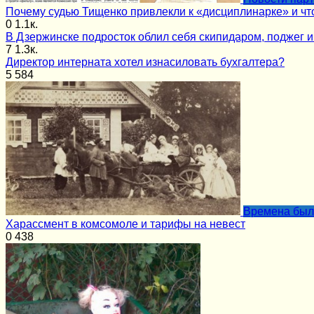
Почему судью Тищенко привлекли к «дисциплинарке» и чт
0
1.1к.
В Дзержинске подросток облил себя скипидаром, поджег и
7
1.3к.
Директор интерната хотел изнасиловать бухгалтера?
5
584
Времена бы
Харассмент в комсомоле и тарифы на невест
0
438