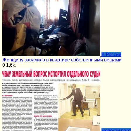
В России
Женщину завалило в квартире собственными вещами
0
1.6к.
Новости пар