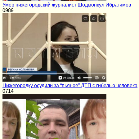
Умер нижегородский журналист Шодмонкул Ибрагимов
0
989
Нижегородку осудили за “пьяное” ДТП с гибелью человека
0
714