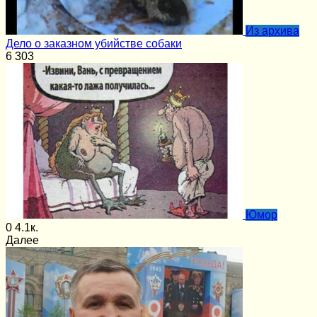
Из архива
Дело о заказном убийстве собаки
6
303
Юмор
0
4.1к.
Далее