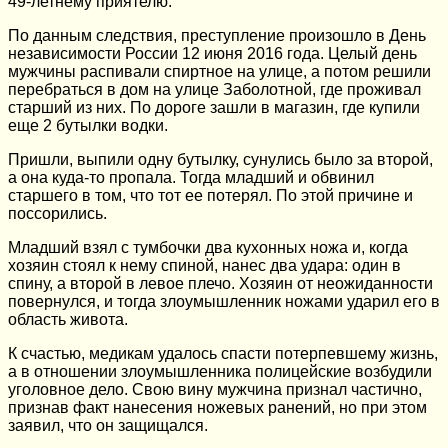
49-летнему приятелю.
По данным следствия, преступление произошло в День
независимости России 12 июня 2016 года. Целый день
мужчины распивали спиртное на улице, а потом решили
перебраться в дом на улице Заболотной, где проживал
старший из них. По дороге зашли в магазин, где купили
еще 2 бутылки водки.
Пришли, выпили одну бутылку, сунулись было за второй,
а она куда-то пропала. Тогда младший и обвинил
старшего в том, что тот ее потерял. По этой причине и
поссорились.
Младший взял с тумбочки два кухонных ножа и, когда
хозяин стоял к нему спиной, нанес два удара: один в
спину, а второй в левое плечо. Хозяин от неожиданности
повернулся, и тогда злоумышленник ножами ударил его в
область живота.
К счастью, медикам удалось спасти потерпевшему жизнь,
а в отношении злоумышленника полицейские возбудили
уголовное дело. Свою вину мужчина признал частично,
признав факт нанесения ножевых ранений, но при этом
заявил, что он защищался.