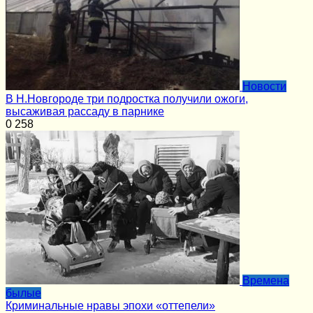
Новости
В Н.Новгороде три подростка получили ожоги,
высаживая рассаду в парнике
0
258
Времена
былые
Криминальные нравы эпохи «оттепели»