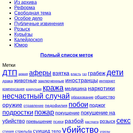
Из архива
Реформа
Cвободная тема
Особое дело
Публичные извинения
Розыск
Курьёзы
Калейдоскоп
Юмор
Полный список меток
Метки
дети
ДТП
аферы
взятка
грабеж
армия
власть
газ
иностранцы
животные
заключенные
драка
интернет
кража
наркотики
медицина
компенсация
коррупция
несчастный случай
общество
образование
побои
оружие
поджог
педофилия
отравление
подростки
пожар
покушение на
покушение
секс
разбой
убийство
розыск
превышение
психи
растрата
убийство
суицид
тело
стихия
стрельба
угрозы