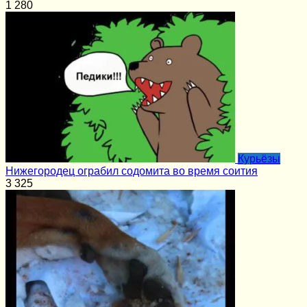
1
280
Курьёзы
Нижегородец ограбил содомита во время соития
3
325