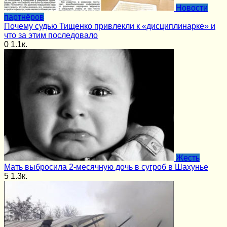
Новости
партнёров
Почему судью Тищенко привлекли к «дисциплинарке» и
что за этим последовало
0
1.1к.
Жесть
Мать выбросила 2-месячную дочь в сугроб в Шахунье
5
1.3к.