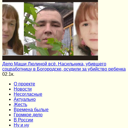
Дело Маши Люлиной всё. Насильника, убившего
соцработницу в Богородске, осудили за убийство ребенка
0
2.1к.
О проекте
Новости
Несогласные
Актуально
Жесть
Времена былые
Громкое дело
В России
Ну и ну