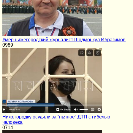
Умер нижегородский журналист Шодмонкул Ибрагимов
0
989
Нижегородку осудили за “пьяное” ДТП с гибелью
человека
0
714