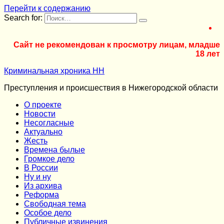
Перейти к содержанию
Search for:
Сайт не рекомендован к просмотру лицам, младше
18 лет
Криминальная хроника НН
Преступления и происшествия в Нижегородской области
О проекте
Новости
Несогласные
Актуально
Жесть
Времена былые
Громкое дело
В России
Ну и ну
Из архива
Реформа
Cвободная тема
Особое дело
Публичные извинения