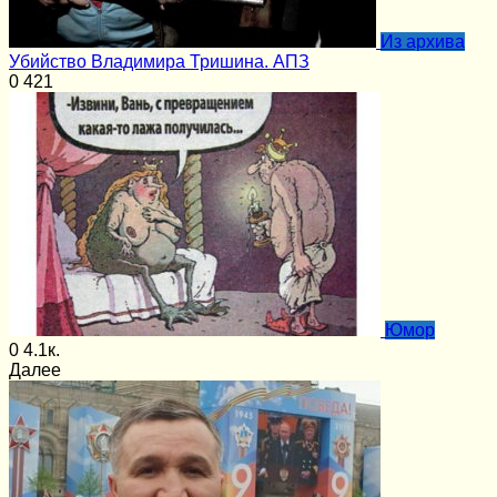
Из архива
Убийство Владимира Тришина. АПЗ
0
421
Юмор
0
4.1к.
Далее