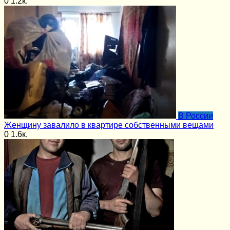
0
1.2к.
В России
Женщину завалило в квартире собственными вещами
0
1.6к.