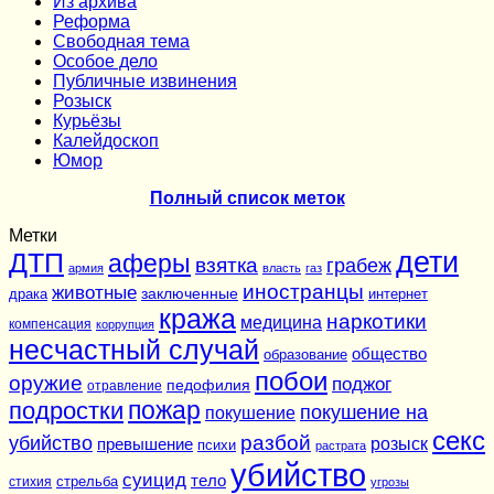
Из архива
Реформа
Cвободная тема
Особое дело
Публичные извинения
Розыск
Курьёзы
Калейдоскоп
Юмор
Полный список меток
Метки
дети
ДТП
аферы
взятка
грабеж
армия
власть
газ
иностранцы
животные
заключенные
драка
интернет
кража
наркотики
медицина
компенсация
коррупция
несчастный случай
общество
образование
побои
оружие
поджог
педофилия
отравление
подростки
пожар
покушение на
покушение
секс
разбой
убийство
розыск
превышение
психи
растрата
убийство
суицид
тело
стихия
стрельба
угрозы