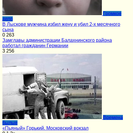
Громкое
дело
В Лыскове мужчина избил жену и убил 2-х месячного
сына
0
263
Замглавы администрации Балахнинского района
работал гражданин Германии
3
256
Времена
былые
«Пьяный» Горький. Московский вокзал