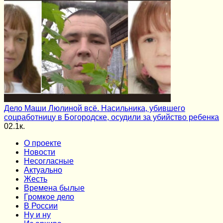
Дело Маши Люлиной всё. Насильника, убившего
соцработницу в Богородске, осудили за убийство ребенка
0
2.1к.
О проекте
Новости
Несогласные
Актуально
Жесть
Времена былые
Громкое дело
В России
Ну и ну