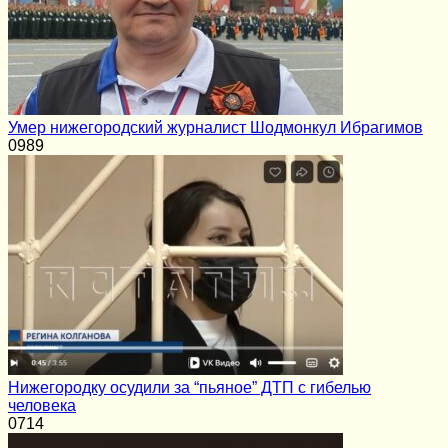
Умер нижегородский журналист Шодмонкул Ибрагимов
0
989
Нижегородку осудили за “пьяное” ДТП с гибелью
человека
0
714