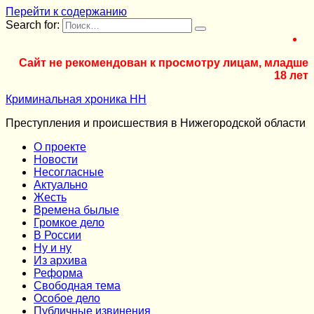
Перейти к содержанию
Search for:
Сайт не рекомендован к просмотру лицам, младше
18 лет
Криминальная хроника НН
Преступления и происшествия в Нижегородской области
О проекте
Новости
Несогласные
Актуально
Жесть
Времена былые
Громкое дело
В России
Ну и ну
Из архива
Реформа
Cвободная тема
Особое дело
Публичные извинения