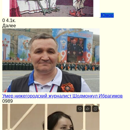
Юмор
0
4.1к.
Далее
Умер нижегородский журналист Шодмонкул Ибрагимов
0
989