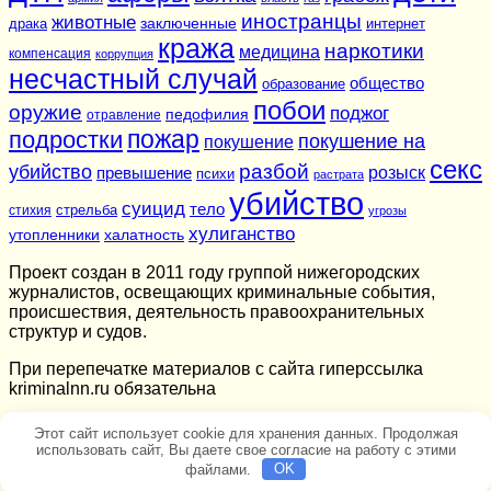
иностранцы
животные
заключенные
драка
интернет
кража
наркотики
медицина
компенсация
коррупция
несчастный случай
общество
образование
побои
оружие
поджог
педофилия
отравление
подростки
пожар
покушение на
покушение
секс
разбой
убийство
розыск
превышение
психи
растрата
убийство
суицид
тело
стихия
стрельба
угрозы
хулиганство
утопленники
халатность
Проект создан в 2011 году группой нижегородских
журналистов, освещающих криминальные события,
происшествия, деятельность правоохранительных
структур и судов.
При перепечатке материалов c сайта гиперссылка
kriminalnn.ru обязательна
Этот сайт использует cookie для хранения данных. Продолжая
использовать сайт, Вы даете свое согласие на работу с этими
файлами.
OK