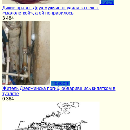
Жесть
Дикие нравы. Двух мужчин осудили за секс с
«малолеткой», а ей понравилось
3
484
Новости
Житель Дзержинска погиб, обварившись кипятком в
туалете
0
364