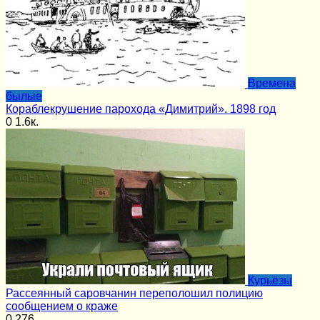
Времена
былые
Кораблекрушение парохода «Димитрий». 1898 год
0
1.6к.
Курьёзы
Рассеянный саровчанин переполошил полицию
сообщением о краже
0
276