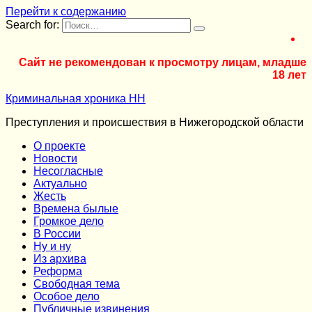
Перейти к содержанию
Search for:
Сайт не рекомендован к просмотру лицам, младше
18 лет
Криминальная хроника НН
Преступления и происшествия в Нижегородской области
О проекте
Новости
Несогласные
Актуально
Жесть
Времена былые
Громкое дело
В России
Ну и ну
Из архива
Реформа
Cвободная тема
Особое дело
Публичные извинения