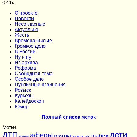
0
2.1к.
О проекте
Новости
Несогласные
Актуально
Жесть
Времена былые
Громкое дело
В России
Ну и ну
Из архива
Реформа
Cвободная тема
Особое дело
Публичные извинения
Розыск
Курьёзы
Калейдоскоп
Юмор
Полный список меток
Метки
дети
ДТП
аферы
взятка
грабеж
армия
власть
газ