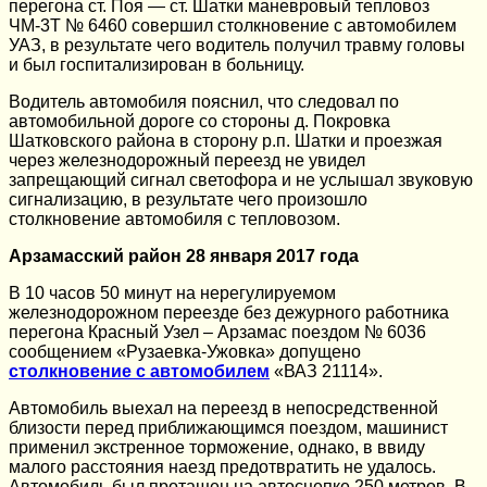
перегона ст. Поя — ст. Шатки маневровый тепловоз
ЧМ-3Т № 6460 совершил столкновение с автомобилем
УАЗ, в результате чего водитель получил травму головы
и был госпитализирован в больницу.
Водитель автомобиля пояснил, что следовал по
автомобильной дороге со стороны д. Покровка
Шатковского района в сторону р.п. Шатки и проезжая
через железнодорожный переезд не увидел
запрещающий сигнал светофора и не услышал звуковую
сигнализацию, в результате чего произошло
столкновение автомобиля с тепловозом.
Арзамасский район 28 января 2017 года
В 10 часов 50 минут на нерегулируемом
железнодорожном переезде без дежурного работника
перегона Красный Узел – Арзамас поездом № 6036
сообщением «Рузаевка-Ужовка» допущено
столкновение с автомобилем
«ВАЗ 21114».
Автомобиль выехал на переезд в непосредственной
близости перед приближающимся поездом, машинист
применил экстренное торможение, однако, в ввиду
малого расстояния наезд предотвратить не удалось.
Автомобиль был протащен на автосцепке 250 метров. В