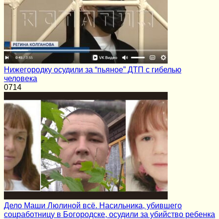
Нижегородку осудили за “пьяное” ДТП с гибелью
человека
0
714
Дело Маши Люлиной всё. Насильника, убившего
соцработницу в Богородске, осудили за убийство ребенка