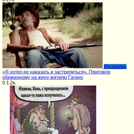
Из архива
«Я хотел ее наказать и застрелиться». Приговор
обиженному на жену жителю Гагино
0
1.2к.