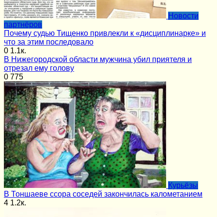
Новости
партнёров
Почему судью Тищенко привлекли к «дисциплинарке» и
что за этим последовало
0
1.1к.
В Нижегородской области мужчина убил приятеля и
отрезал ему голову
0
775
Курьёзы
В Тоншаеве ссора соседей закончилась калометанием
4
1.2к.