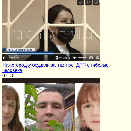
Нижегородку осудили за “пьяное” ДТП с гибелью
человека
0
713