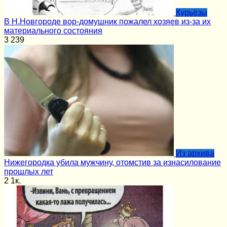
Курьёзы
В Н.Новгороде вор-домушник пожалел хозяев из-за их
материального состояния
3
239
Из архива
Нижегородка убила мужчину, отомстив за изнасилование
прошлых лет
2
1к.