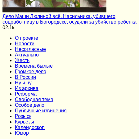
Дело Маши Люлиной всё. Насильника, убившего
соцработницу в Богородске, осудили за убийство ребенка
0
2.1к.
О проекте
Новости
Несогласные
Актуально
Жесть
Времена былые
Громкое дело
В России
Ну и ну
Из архива
Реформа
Cвободная тема
Особое дело
Публичные извинения
Розыск
Курьёзы
Калейдоскоп
Юмор