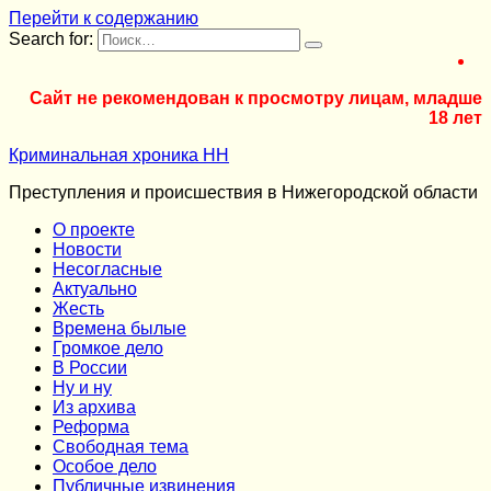
Перейти к содержанию
Search for:
Сайт не рекомендован к просмотру лицам, младше
18 лет
Криминальная хроника НН
Преступления и происшествия в Нижегородской области
О проекте
Новости
Несогласные
Актуально
Жесть
Времена былые
Громкое дело
В России
Ну и ну
Из архива
Реформа
Cвободная тема
Особое дело
Публичные извинения