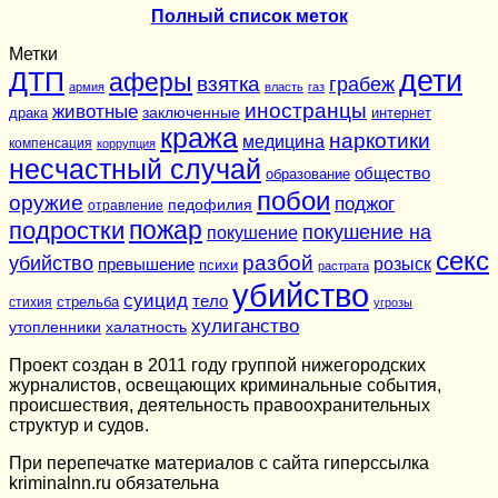
Полный список меток
Метки
дети
ДТП
аферы
взятка
грабеж
армия
власть
газ
иностранцы
животные
заключенные
драка
интернет
кража
наркотики
медицина
компенсация
коррупция
несчастный случай
общество
образование
побои
оружие
поджог
педофилия
отравление
подростки
пожар
покушение на
покушение
секс
разбой
убийство
розыск
превышение
психи
растрата
убийство
суицид
тело
стихия
стрельба
угрозы
хулиганство
утопленники
халатность
Проект создан в 2011 году группой нижегородских
журналистов, освещающих криминальные события,
происшествия, деятельность правоохранительных
структур и судов.
При перепечатке материалов c сайта гиперссылка
kriminalnn.ru обязательна