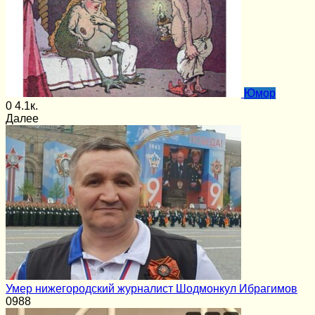
Юмор
0
4.1к.
Далее
Умер нижегородский журналист Шодмонкул Ибрагимов
0
988