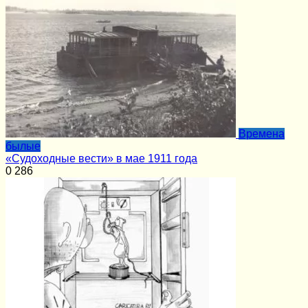
Времена
былые
«Судоходные вести» в мае 1911 года
0
286