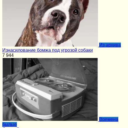
Из архива
Изнасилование бомжа под угрозой собаки
7
944
Времена
былые