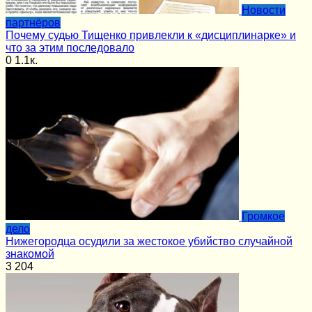
Новости
партнёров
Почему судью Тищенко привлекли к «дисциплинарке» и
что за этим последовало
0
1.1к.
Громкое
дело
Нижегородца осудили за жестокое убийство случайной
знакомой
3
204