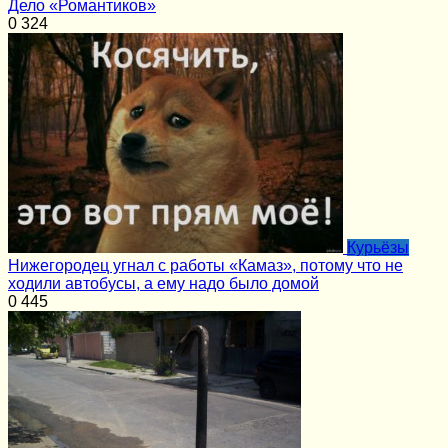
Дело «Романтиков»
0
324
Курьёзы
Нижегородец угнал с работы «Камаз», потому что не
ходили автобусы, а ему надо было домой
0
445