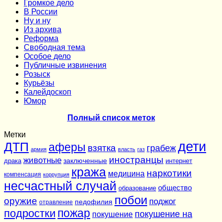
Громкое дело
В России
Ну и ну
Из архива
Реформа
Cвободная тема
Особое дело
Публичные извинения
Розыск
Курьёзы
Калейдоскоп
Юмор
Полный список меток
Метки
дети
ДТП
аферы
взятка
грабеж
армия
власть
газ
иностранцы
животные
заключенные
драка
интернет
кража
наркотики
медицина
компенсация
коррупция
несчастный случай
общество
образование
побои
оружие
поджог
педофилия
отравление
подростки
пожар
покушение на
покушение