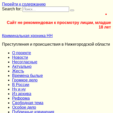
Перейти к содержанию
Search for:
Сайт не рекомендован к просмотру лицам, младше
18 лет
Криминальная хроника НН
Преступления и происшествия в Нижегородской области
О проекте
Новости
Несогласные
Актуально
Жесть
Времена былые
Громкое дело
В России
Ну и ну
Из архива
Реформа
Cвободная тема
Особое дело
Публичные извинения