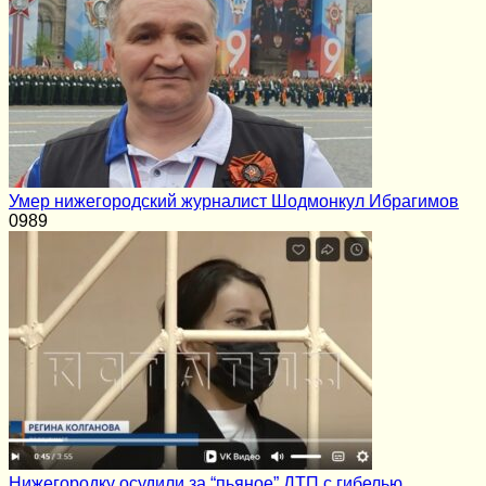
Умер нижегородский журналист Шодмонкул Ибрагимов
0
989
Нижегородку осудили за “пьяное” ДТП с гибелью