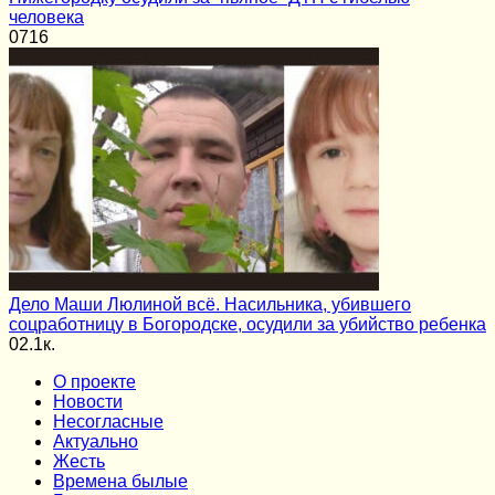
человека
0
716
Дело Маши Люлиной всё. Насильника, убившего
соцработницу в Богородске, осудили за убийство ребенка
0
2.1к.
О проекте
Новости
Несогласные
Актуально
Жесть
Времена былые