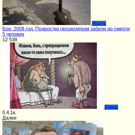
Жесть
Бор. 2008 год. Подростки гвоздодером забили до смерти
5 человек
12
538
Юмор
0
4.1к.
Далее