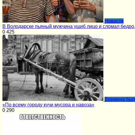
Новости
В Володарске пьяный мужчина ушиб лицо и сломал бедро, 
0
425
Времена бы
«По всему городу кучи мусора и навоза»
0
290