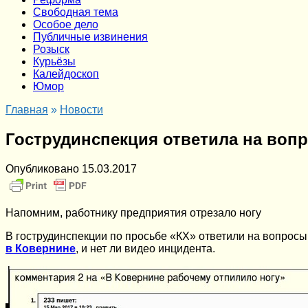
Cвободная тема
Особое дело
Публичные извинения
Розыск
Курьёзы
Калейдоскоп
Юмор
Главная
»
Новости
Гострудинспекция ответила на воп
Опубликовано
15.03.2017
Напомним, работнику предприятия отрезало ногу
В гострудинспекции по просьбе «КХ» ответили на вопрос
в Ковернине
, и нет ли видео инцидента.