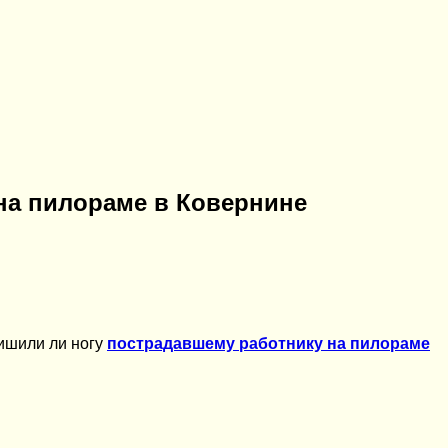
на пилораме в Ковернине
ришили ли ногу
пострадавшему работнику на пилораме