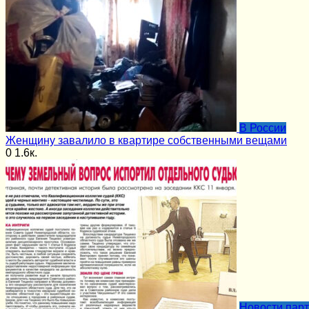
В России
Женщину завалило в квартире собственными вещами
0
1.6к.
Новости пар