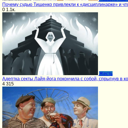
Почему судью Тищенко привлекли к «дисциплинарке» и чт
0
1.1к.
Жесть
Адептка секты Лайя-йога покончила с собой, спрыгнув в к
4
315