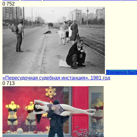
0
752
Времена бы
«Пересудочная судебная инстанция». 1981 год
0
713