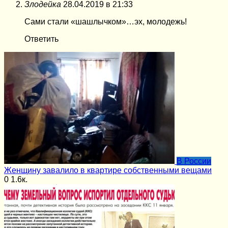
Злодейка
28.04.2019 в 21:33
Сами стали «шашлычком»…эх, молодежь!
Ответить
В России
Женщину завалило в квартире собственными вещами
0
1.6к.