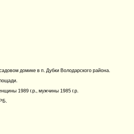
садовом домике в п. Дубки Володарского района.
лощади.
нщины 1989 г.р., мужчины 1985 г.р.
РБ.