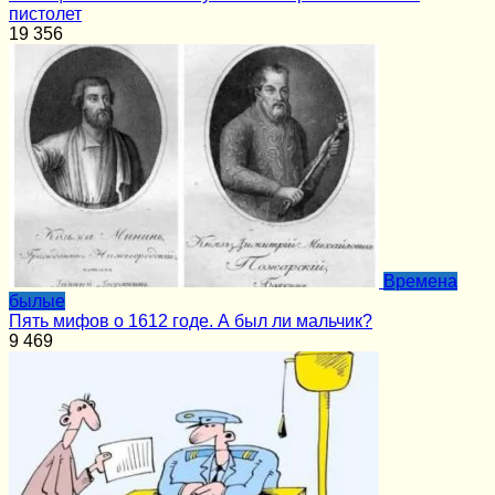
пистолет
19
356
Времена
былые
Пять мифов о 1612 годе. А был ли мальчик?
9
469