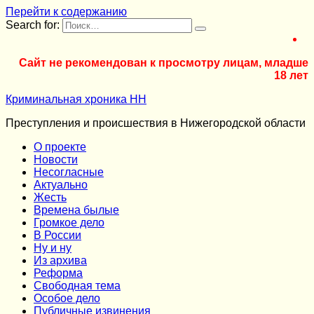
Перейти к содержанию
Search for:
Сайт не рекомендован к просмотру лицам, младше
18 лет
Криминальная хроника НН
Преступления и происшествия в Нижегородской области
О проекте
Новости
Несогласные
Актуально
Жесть
Времена былые
Громкое дело
В России
Ну и ну
Из архива
Реформа
Cвободная тема
Особое дело
Публичные извинения