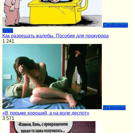
Cвободная
тема
Как разрешать жалобы. Пособие для прокурора
1
241
Из архива
«В тюрьме хороший, а на воле деспот»
3
571