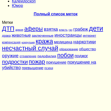
Калейдоскоп
Юмор
Полный список меток
Метки
дети
ДТП
аферы
взятка
грабеж
армия
власть
газ
иностранцы
животные
заключенные
драка
интернет
кража
наркотики
медицина
компенсация
коррупция
несчастный случай
общество
образование
побои
оружие
поджог
педофилия
отравление
подростки
пожар
покушение на
покушение
убийство
превышение
психи