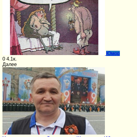
Юмор
0
4.1к.
Далее