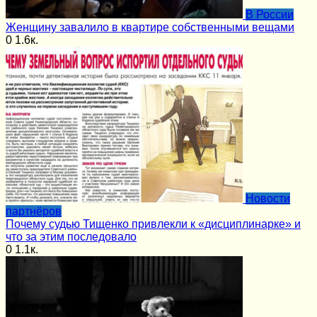
В России
Женщину завалило в квартире собственными вещами
0
1.6к.
Новости
партнёров
Почему судью Тищенко привлекли к «дисциплинарке» и
что за этим последовало
0
1.1к.