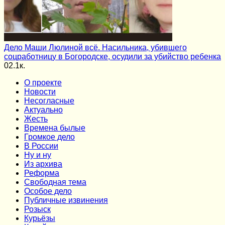
Дело Маши Люлиной всё. Насильника, убившего
соцработницу в Богородске, осудили за убийство ребенка
0
2.1к.
О проекте
Новости
Несогласные
Актуально
Жесть
Времена былые
Громкое дело
В России
Ну и ну
Из архива
Реформа
Cвободная тема
Особое дело
Публичные извинения
Розыск
Курьёзы