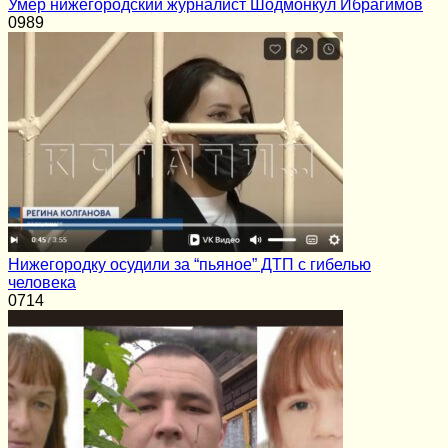
Умер нижегородский журналист Шодмонкул Ибрагимов
0
989
Нижегородку осудили за “пьяное” ДТП с гибелью
человека
0
714