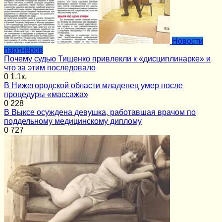
Новости
партнёров
Почему судью Тищенко привлекли к «дисциплинарке» и
что за этим последовало
0
1.1к.
В Нижегородской области младенец умер после
процедуры «массажа»
0
228
В Выксе осуждена девушка, работавшая врачом по
поддельному медицинскому диплому
0
727