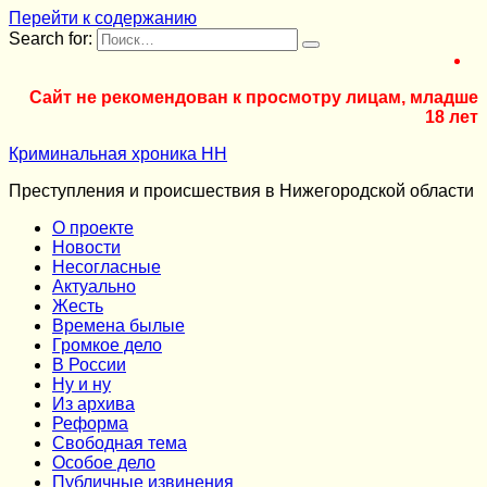
Перейти к содержанию
Search for:
Сайт не рекомендован к просмотру лицам, младше
18 лет
Криминальная хроника НН
Преступления и происшествия в Нижегородской области
О проекте
Новости
Несогласные
Актуально
Жесть
Времена былые
Громкое дело
В России
Ну и ну
Из архива
Реформа
Cвободная тема
Особое дело
Публичные извинения