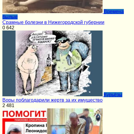
Времена
былые
Срамные болезни в Нижегородской губернии
0
642
Курьёзы
Воры поблагодарили жертв за их имущество
2
481