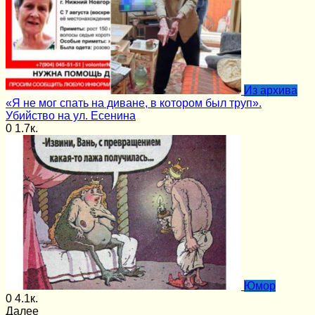
Из архива
«Я не мог спать на диване, в котором был труп».
Убийство на ул. Есенина
0
1.7к.
Юмор
0
4.1к.
Далее