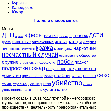
Курьёзы
Калейдоскоп
Юмор
Полный список меток
Метки
дети
ДТП
аферы
взятка
грабеж
армия
власть
газ
иностранцы
животные
заключенные
драка
интернет
кража
наркотики
медицина
компенсация
коррупция
несчастный случай
общество
образование
побои
оружие
поджог
педофилия
отравление
подростки
пожар
покушение на
покушение
секс
разбой
убийство
розыск
превышение
психи
растрата
убийство
суицид
тело
стихия
стрельба
угрозы
хулиганство
утопленники
халатность
Проект создан в 2011 году группой нижегородских
журналистов, освещающих криминальные события,
происшествия, деятельность правоохранительных