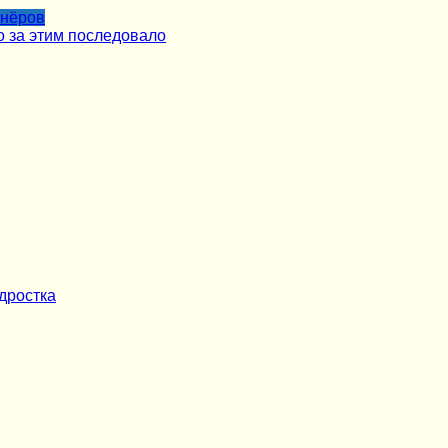
тнёров
о за этим последовало
дростка