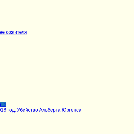
ее сожителя
лые
918 год. Убийство Альберта Юргенса