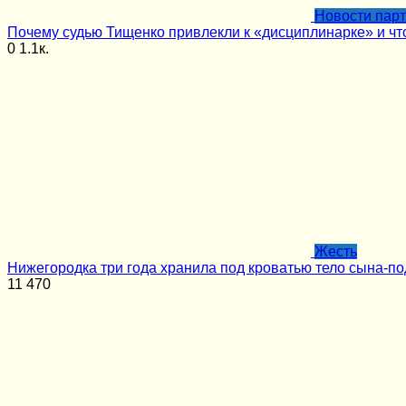
Новости пар
Почему судью Тищенко привлекли к «дисциплинарке» и чт
0
1.1к.
Жесть
Нижегородка три года хранила под кроватью тело сына-по
11
470