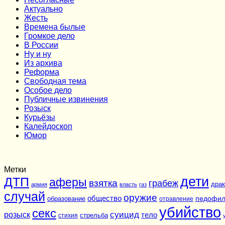
Актуально
Жесть
Времена былые
Громкое дело
В России
Ну и ну
Из архива
Реформа
Cвободная тема
Особое дело
Публичные извинения
Розыск
Курьёзы
Калейдоскоп
Юмор
Метки
дети
ДТП
аферы
взятка
грабеж
драк
армия
власть
газ
случай
оружие
общество
педофи
образование
отравление
убийство
секс
суицид
розыск
тело
стихия
стрельба