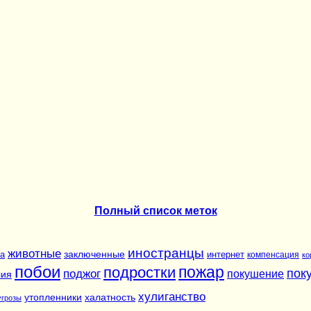
Полный список меток
иностранцы
животные
заключенные
а
интернет
компенсация
ко
побои
подростки
пожар
пок
поджог
покушение
лия
хулиганство
утопленники
халатность
угрозы