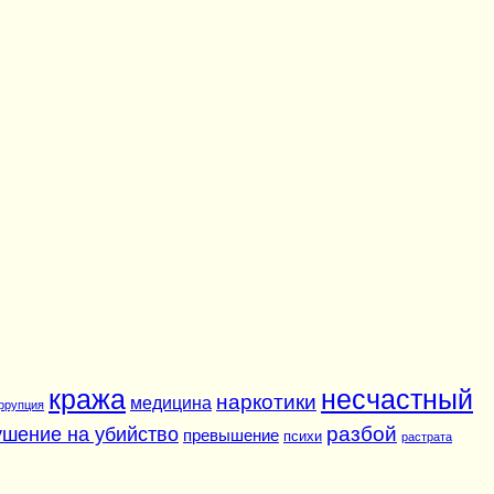
кража
несчастный
наркотики
медицина
ррупция
разбой
ушение на убийство
превышение
психи
растрата