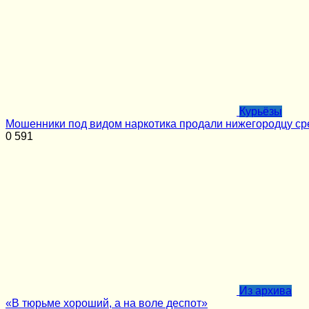
Курьёзы
Мошенники под видом наркотика продали нижегородцу ср
0
591
Из архива
«В тюрьме хороший, а на воле деспот»