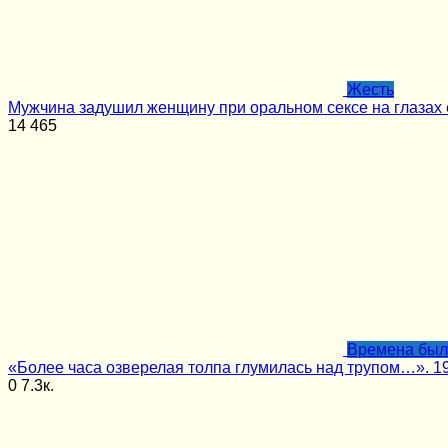
Жесть
Мужчина задушил женщину при оральном сексе на глазах 
14
465
Времена бы
«Более часа озверелая толпа глумилась над трупом…». 1
0
7.3к.