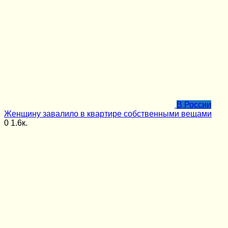
В России
Женщину завалило в квартире собственными вещами
0
1.6к.