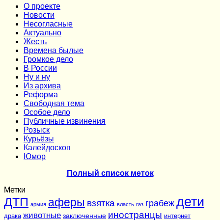
О проекте
Новости
Несогласные
Актуально
Жесть
Времена былые
Громкое дело
В России
Ну и ну
Из архива
Реформа
Cвободная тема
Особое дело
Публичные извинения
Розыск
Курьёзы
Калейдоскоп
Юмор
Полный список меток
Метки
дети
ДТП
аферы
взятка
грабеж
армия
власть
газ
иностранцы
животные
заключенные
драка
интернет