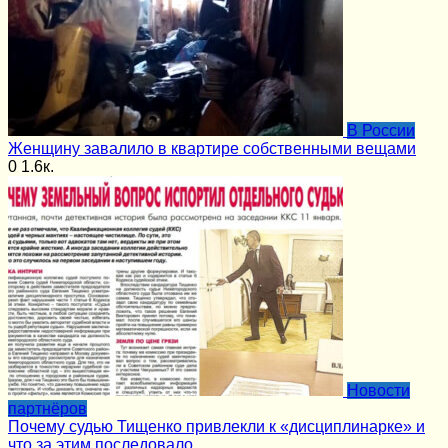
В России
Женщину завалило в квартире собственными вещами
0
1.6к.
Новости
партнёров
Почему судью Тищенко привлекли к «дисциплинарке» и
что за этим последовало