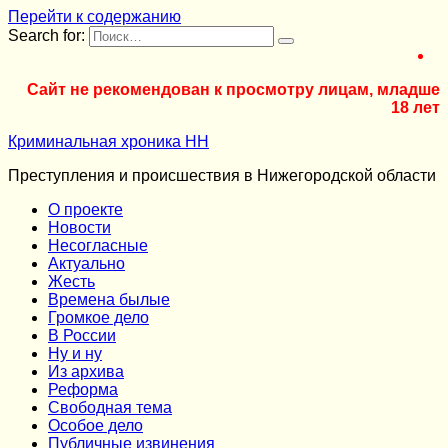
Перейти к содержанию
Search for:
Сайт не рекомендован к просмотру лицам, младше
18 лет
Криминальная хроника НН
Преступления и происшествия в Нижегородской области
О проекте
Новости
Несогласные
Актуально
Жесть
Времена былые
Громкое дело
В России
Ну и ну
Из архива
Реформа
Cвободная тема
Особое дело
Публичные извинения