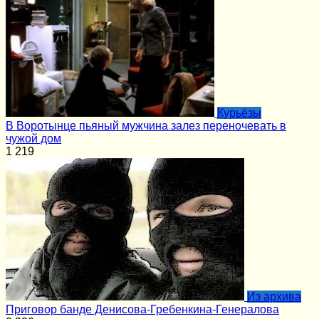
Курьёзы
В Воротынце пьяный мужчина залез переночевать в
чужой дом
1
219
Из архива
Приговор банде Денисова-Гребенкина-Генералова