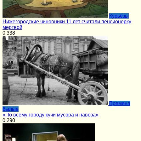
Курьёзы
Нижегородские чиновники 11 лет считали пенсионерку
мертвой
0
338
Времена
былые
«По всему городу кучи мусора и навоза»
0
290