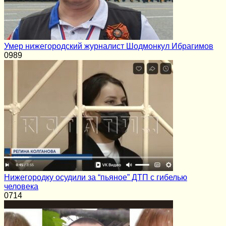
Умер нижегородский журналист Шодмонкул Ибрагимов
0
989
Нижегородку осудили за “пьяное” ДТП с гибелью
человека
0
714