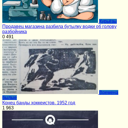
Курьёзы
Продавец магазина разбила бутылку водки об голову
разбойника
0
491
Времена
былые
Конец банды хоккеистов. 1952 год
1
963