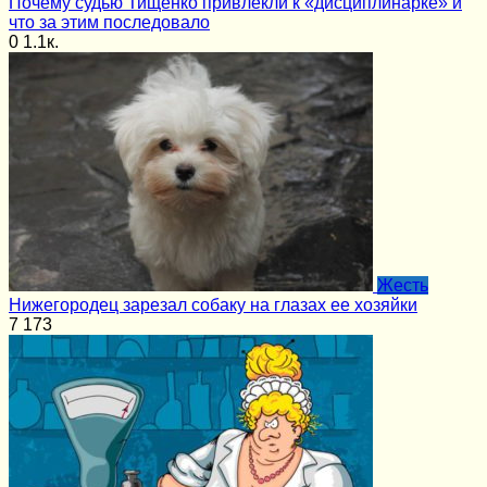
Почему судью Тищенко привлекли к «дисциплинарке» и
что за этим последовало
0
1.1к.
Жесть
Нижегородец зарезал собаку на глазах ее хозяйки
7
173