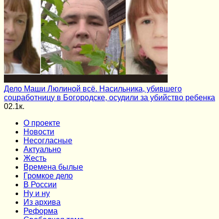
Дело Маши Люлиной всё. Насильника, убившего
соцработницу в Богородске, осудили за убийство ребенка
0
2.1к.
О проекте
Новости
Несогласные
Актуально
Жесть
Времена былые
Громкое дело
В России
Ну и ну
Из архива
Реформа