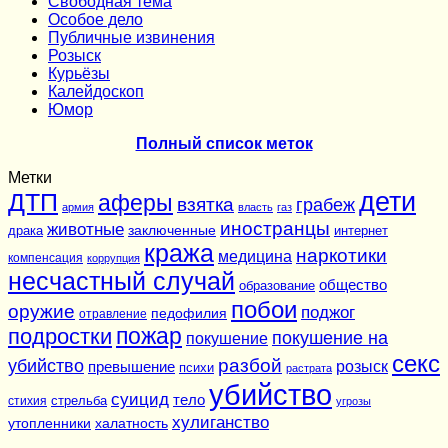
Cвободная тема
Особое дело
Публичные извинения
Розыск
Курьёзы
Калейдоскоп
Юмор
Полный список меток
Метки
дети
ДТП
аферы
взятка
грабеж
армия
власть
газ
иностранцы
животные
заключенные
драка
интернет
кража
наркотики
медицина
компенсация
коррупция
несчастный случай
общество
образование
побои
оружие
поджог
педофилия
отравление
подростки
пожар
покушение на
покушение
секс
разбой
убийство
розыск
превышение
психи
растрата
убийство
суицид
тело
стихия
стрельба
угрозы
хулиганство
утопленники
халатность