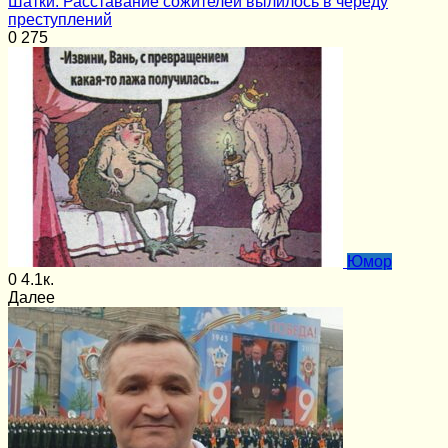
Шатки. Расставание сожителей вылилось в череду
преступлений
0
275
Юмор
0
4.1к.
Далее