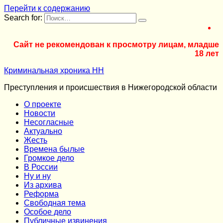
Перейти к содержанию
Search for:
Сайт не рекомендован к просмотру лицам, младше
18 лет
Криминальная хроника НН
Преступления и происшествия в Нижегородской области
О проекте
Новости
Несогласные
Актуально
Жесть
Времена былые
Громкое дело
В России
Ну и ну
Из архива
Реформа
Cвободная тема
Особое дело
Публичные извинения