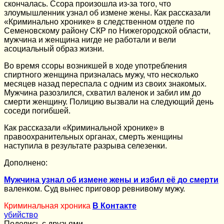
скончалась. Ссора произошла из-за того, что
злоумышленник узнал об измене жены. Как рассказали
«Криминально хронике» в следственном отделе по
Семеновскому району СКР по Нижегородской области,
мужчина и женщина нигде не работали и вели
асоциальный образ жизни.
Во время ссоры возникшей в ходе употребления
спиртного женщина призналась мужу, что несколько
месяцев назад переспала с одним из своих знакомых.
Мужчина разозлился, схватил валенок и забил им до
смерти женщину. Полицию вызвали на следующий день
соседи погибшей.
Как рассказали «Криминальной хронике» в
правоохранительных органах, смерть женщины
наступила в результате разрыва селезенки.
Дополнено:
Мужчина узнал об измене жены и избил её до смерти
валенком. Суд вынес приговор ревнивому мужу.
Криминальная хроника
В Контакте
убийство
Поделись с друзьями