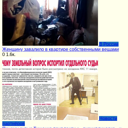
В России
Женщину завалило в квартире собственными вещами
0
1.6к.
Новости
партнёров