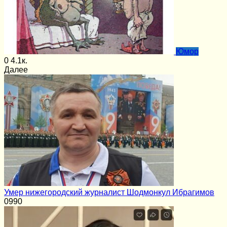
Юмор
0
4.1к.
Далее
Умер нижегородский журналист Шодмонкул Ибрагимов
0
990