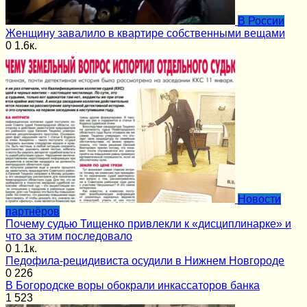
В России
Женщину завалило в квартире собственными вещами
0
1.6к.
Новости
партнёров
Почему судью Тищенко привлекли к «дисциплинарке» и
что за этим последовало
0
1.1к.
Педофила-рецидивиста осудили в Нижнем Новгороде
0
226
В Богородске воры обокрали инкассаторов банка
1
523