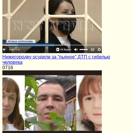
Нижегородку осудили за “пьяное” ДТП с гибелью
человека
0
716