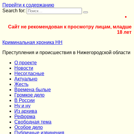
Перейти к содержанию
Search for:
Сайт не рекомендован к просмотру лицам, младше
18 лет
Криминальная хроника НН
Преступления и происшествия в Нижегородской области
О проекте
Новости
Несогласные
Актуально
Жесть
Времена былые
Громкое дело
В России
Ну и ну
Из архива
Реформа
Cвободная тема
Особое дело
Публичные извинения