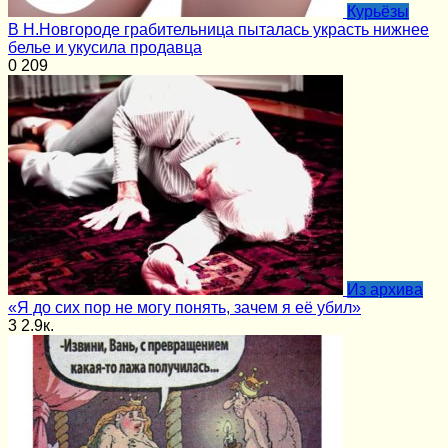
Курьёзы
В Н.Новгороде грабительница пыталась украсть нижнее
белье и укусила продавца
0
209
Из архива
«Я до сих пор не могу понять, зачем я её убил»
3
2.9к.