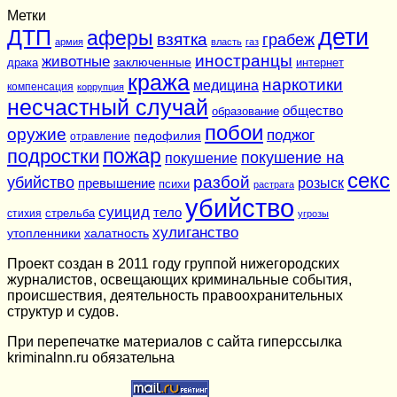
Метки
дети
ДТП
аферы
взятка
грабеж
армия
власть
газ
иностранцы
животные
заключенные
драка
интернет
кража
наркотики
медицина
компенсация
коррупция
несчастный случай
общество
образование
побои
оружие
поджог
педофилия
отравление
подростки
пожар
покушение на
покушение
секс
разбой
убийство
розыск
превышение
психи
растрата
убийство
суицид
тело
стихия
стрельба
угрозы
хулиганство
утопленники
халатность
Проект создан в 2011 году группой нижегородских
журналистов, освещающих криминальные события,
происшествия, деятельность правоохранительных
структур и судов.
При перепечатке материалов c сайта гиперссылка
kriminalnn.ru обязательна