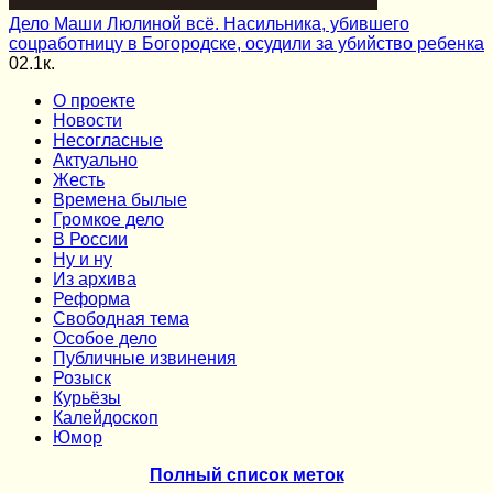
Дело Маши Люлиной всё. Насильника, убившего
соцработницу в Богородске, осудили за убийство ребенка
0
2.1к.
О проекте
Новости
Несогласные
Актуально
Жесть
Времена былые
Громкое дело
В России
Ну и ну
Из архива
Реформа
Cвободная тема
Особое дело
Публичные извинения
Розыск
Курьёзы
Калейдоскоп
Юмор
Полный список меток