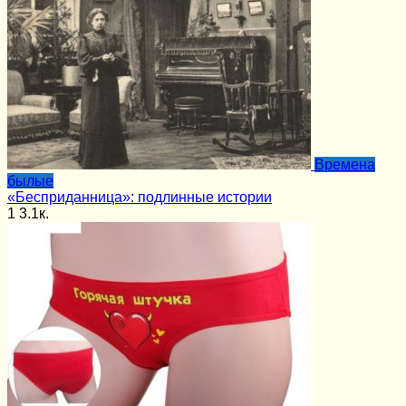
Времена
былые
«Бесприданница»: подлинные истории
1
3.1к.