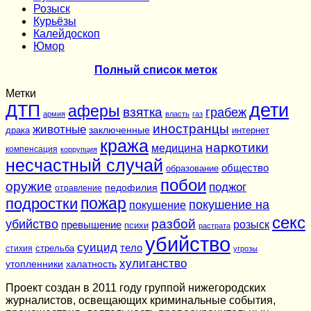
Розыск
Курьёзы
Калейдоскоп
Юмор
Полный список меток
Метки
дети
ДТП
аферы
взятка
грабеж
армия
власть
газ
иностранцы
животные
заключенные
драка
интернет
кража
наркотики
медицина
компенсация
коррупция
несчастный случай
общество
образование
побои
оружие
поджог
педофилия
отравление
подростки
пожар
покушение на
покушение
секс
разбой
убийство
розыск
превышение
психи
растрата
убийство
суицид
тело
стихия
стрельба
угрозы
хулиганство
утопленники
халатность
Проект создан в 2011 году группой нижегородских
журналистов, освещающих криминальные события,