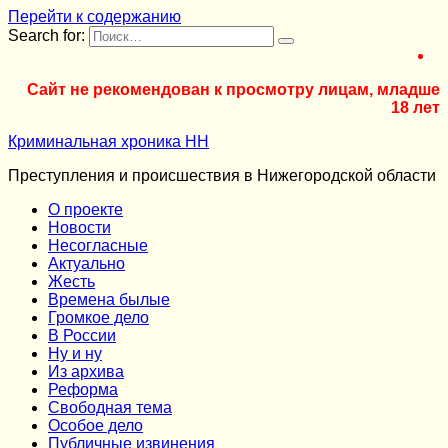
Перейти к содержанию
Search for:
Сайт не рекомендован к просмотру лицам, младше
18 лет
Криминальная хроника НН
Преступления и происшествия в Нижегородской области
О проекте
Новости
Несогласные
Актуально
Жесть
Времена былые
Громкое дело
В России
Ну и ну
Из архива
Реформа
Cвободная тема
Особое дело
Публичные извинения