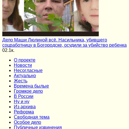
Дело Маши Люлиной всё. Насильника, убившего
соцработницу в Богородске, осудили за убийство ребенка
0
2.1к.
О проекте
Новости
Несогласные
Актуально
Жесть
Времена былые
Громкое дело
В России
Ну и ну
Из архива
Реформа
Cвободная тема
Особое дело
Публичные извинения