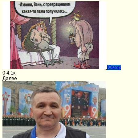
Юмор
0
4.1к.
Далее