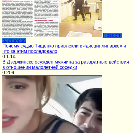
Новости
партнёров
Почему судью Тищенко привлекли к «дисциплинарке» и
что за этим последовало
0
1.1к.
В Дзержинске осужден мужчина за развратные действия
в отношении малолетней соседки
0
209