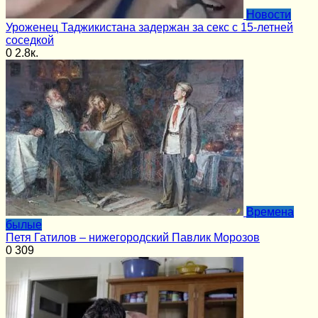
Новости
Уроженец Таджикистана задержан за секс с 15-летней
соседкой
0
2.8к.
Времена
былые
Петя Гатилов – нижегородский Павлик Морозов
0
309