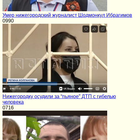
Умер нижегородский журналист Шодмонкул Ибрагимов
0
990
Нижегородку осудили за “пьяное” ДТП с гибелью
человека
0
716