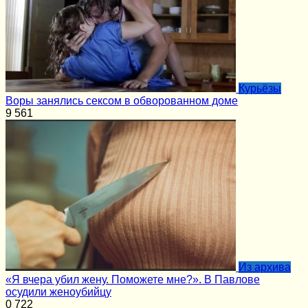
Курьёзы
Воры занялись сексом в обворованном доме
9
561
Из архива
«Я вчера убил жену. Поможете мне?». В Павлове
осудили женоубийцу
0
722