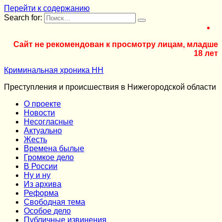
Перейти к содержанию
Search for:
Сайт не рекомендован к просмотру лицам, младше
18 лет
Криминальная хроника НН
Преступления и происшествия в Нижегородской области
О проекте
Новости
Несогласные
Актуально
Жесть
Времена былые
Громкое дело
В России
Ну и ну
Из архива
Реформа
Cвободная тема
Особое дело
Публичные извинения