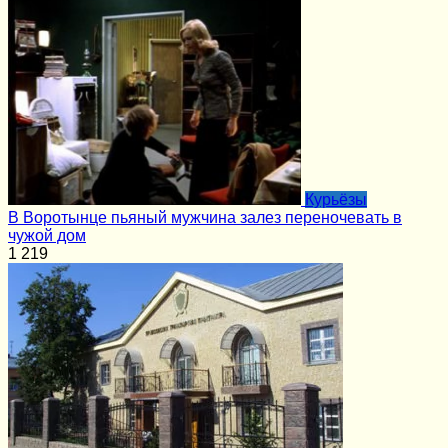
Курьёзы
В Воротынце пьяный мужчина залез переночевать в
чужой дом
1
219