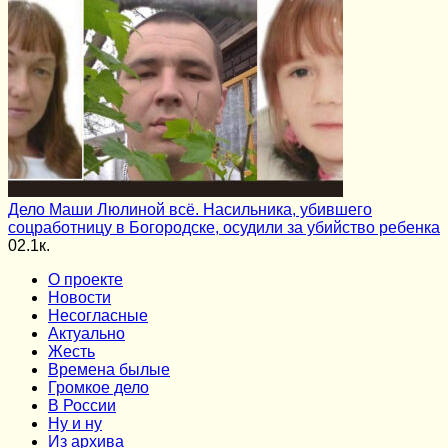
Дело Маши Люлиной всё. Насильника, убившего
соцработницу в Богородске, осудили за убийство ребенка
0
2.1к.
О проекте
Новости
Несогласные
Актуально
Жесть
Времена былые
Громкое дело
В России
Ну и ну
Из архива