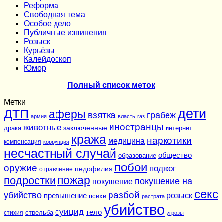
Реформа
Cвободная тема
Особое дело
Публичные извинения
Розыск
Курьёзы
Калейдоскоп
Юмор
Полный список меток
Метки
дети
ДТП
аферы
взятка
грабеж
армия
власть
газ
иностранцы
животные
заключенные
драка
интернет
кража
наркотики
медицина
компенсация
коррупция
несчастный случай
общество
образование
побои
оружие
поджог
педофилия
отравление
подростки
пожар
покушение на
покушение
секс
разбой
убийство
розыск
превышение
психи
растрата
убийство
суицид
тело
стихия
стрельба
угрозы