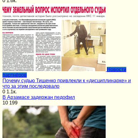
0
1.6к.
Новости
партнёров
Почему судью Тищенко привлекли к «дисциплинарке» и
что за этим последовало
0
1.1к.
В Арзамасе задержан педофил
10
199