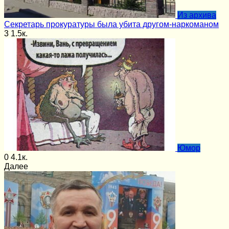
Из архива
Секретарь прокуратуры была убита другом-наркоманом
3
1.5к.
Юмор
0
4.1к.
Далее