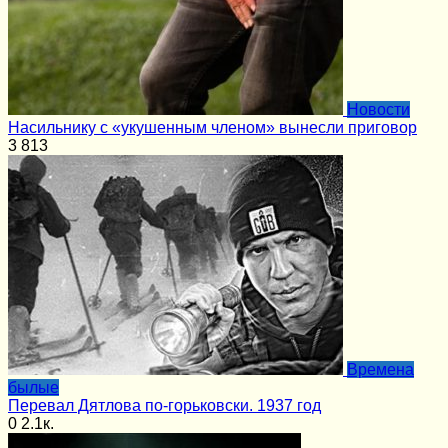
Новости
Насильнику с «укушенным членом» вынесли приговор
3
813
Времена
былые
Перевал Дятлова по-горьковски. 1937 год
0
2.1к.