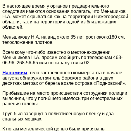
В настоящее время у органов предварительного
следствия имеются основания полагать, что Меньшиков
Н.А. может скрываться как на территории Нижегородской
области, так и на территории одной из близлежащих
областей.
Меньшикову Н.А. на вид около 35 лет, рост около180 см,
телосложение плотное.
Всем кому что-либо известно о местонахождении
Меньшикова Н.А. просим сообщить по телефонам 468-
06-96, 268-56-65 или по каналу связи 02
Напомним
, тело застреленного коммерсанта в начале
августа обнаружил житель Борского района в двух
десятках метрах от берега возле острова «Подновский».
Прибывшие на место происшествия сотрудники полиции
выяснили, что у погибшего имелось три огнестрельных
ранения головы.
Труп был завернут в полиэтиленовую пленку и два
спальных мешках.
К ногам металлической цепью были привязаны