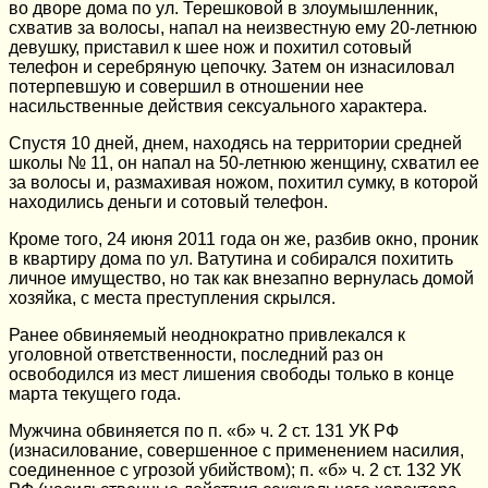
во дворе дома по ул. Терешковой в злоумышленник,
схватив за волосы, напал на неизвестную ему 20-летнюю
девушку, приставил к шее нож и похитил сотовый
телефон и серебряную цепочку. Затем он изнасиловал
потерпевшую и совершил в отношении нее
насильственные действия сексуального характера.
Спустя 10 дней, днем, находясь на территории средней
школы № 11, он напал на 50-летнюю женщину, схватил ее
за волосы и, размахивая ножом, похитил сумку, в которой
находились деньги и сотовый телефон.
Кроме того, 24 июня 2011 года он же, разбив окно, проник
в квартиру дома по ул. Ватутина и собирался похитить
личное имущество, но так как внезапно вернулась домой
хозяйка, с места преступления скрылся.
Ранее обвиняемый неоднократно привлекался к
уголовной ответственности, последний раз он
освободился из мест лишения свободы только в конце
марта текущего года.
Мужчина обвиняется по п. «б» ч. 2 ст. 131 УК РФ
(изнасилование, совершенное с применением насилия,
соединенное с угрозой убийством); п. «б» ч. 2 ст. 132 УК