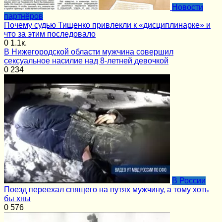
Новости
партнёров
Почему судью Тищенко привлекли к «дисциплинарке» и
что за этим последовало
0
1.1к.
В Нижегородской области мужчина совершил
сексуальное насилие над 8-летней девочкой
0
234
В России
Поезд переехал спящего на путях мужчину, а тому хоть
бы хны
0
576