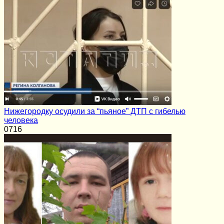
Нижегородку осудили за “пьяное” ДТП с гибелью
человека
0
716