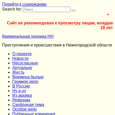
Перейти к содержанию
Search for:
Сайт не рекомендован к просмотру лицам, младше
18 лет
Криминальная хроника НН
Преступления и происшествия в Нижегородской области
О проекте
Новости
Несогласные
Актуально
Жесть
Времена былые
Громкое дело
В России
Ну и ну
Из архива
Реформа
Cвободная тема
Особое дело
Публичные извинения