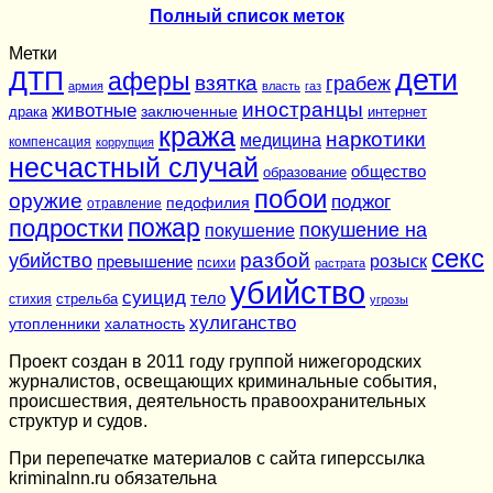
Полный список меток
Метки
дети
ДТП
аферы
взятка
грабеж
армия
власть
газ
иностранцы
животные
заключенные
драка
интернет
кража
наркотики
медицина
компенсация
коррупция
несчастный случай
общество
образование
побои
оружие
поджог
педофилия
отравление
подростки
пожар
покушение на
покушение
секс
разбой
убийство
розыск
превышение
психи
растрата
убийство
суицид
тело
стихия
стрельба
угрозы
хулиганство
утопленники
халатность
Проект создан в 2011 году группой нижегородских
журналистов, освещающих криминальные события,
происшествия, деятельность правоохранительных
структур и судов.
При перепечатке материалов c сайта гиперссылка
kriminalnn.ru обязательна