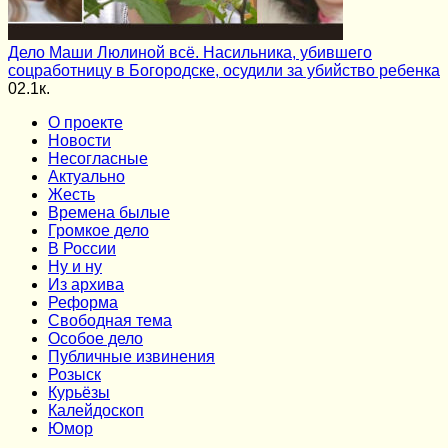
Дело Маши Люлиной всё. Насильника, убившего
соцработницу в Богородске, осудили за убийство ребенка
0
2.1к.
О проекте
Новости
Несогласные
Актуально
Жесть
Времена былые
Громкое дело
В России
Ну и ну
Из архива
Реформа
Cвободная тема
Особое дело
Публичные извинения
Розыск
Курьёзы
Калейдоскоп
Юмор