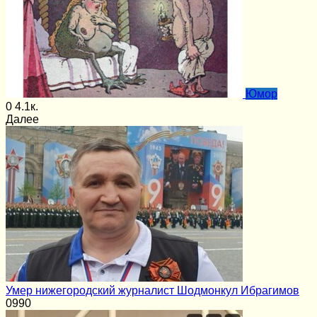
Юмор
0
4.1к.
Далее
Умер нижегородский журналист Шодмонкул Ибрагимов
0
990