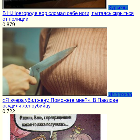
Курьёзы
В Н.Новгороде вор сломал себе ноги, пытаясь скрыться
от полиции
0
879
Из архива
«Я вчера убил жену. Поможете мне?». В Павлове
осудили женоубийцу
0
722