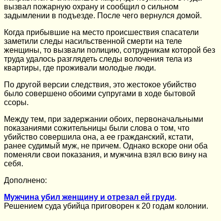
вызвал пожарную охрану и сообщил о сильном
задымлении в подъезде. После чего вернулся домой.
Когда прибывшие на место происшествия спасатели
заметили следы насильственной смерти на теле
женщины, то вызвали полицию, сотрудникам которой без
труда удалось разглядеть следы волочения тела из
квартиры, где проживали молодые люди.
По другой версии следствия, это жестокое убийство
было совершено обоими супругами в ходе бытовой
ссоры.
Между тем, при задержании обоих, первоначальными
показаниями сожительницы были слова о том, что
убийство совершила она, а ее гражданский, кстати,
ранее судимый муж, не причем. Однако вскоре они оба
поменяли свои показания, и мужчина взял всю вину на
себя.
Дополнено:
Мужчина убил женщину и отрезал ей груди
.
Решением суда убийца приговорен к 20 годам колонии.