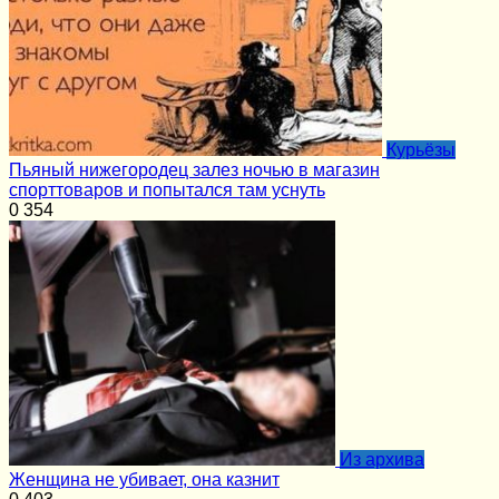
Курьёзы
Пьяный нижегородец залез ночью в магазин
спорттоваров и попытался там уснуть
0
354
Из архива
Женщина не убивает, она казнит