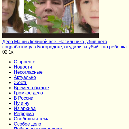
Дело Маши Люлиной всё. Насильника, убившего
соцработницу в Богородске, осудили за убийство ребенка
0
2.1к.
О проекте
Новости
Несогласные
Актуально
Жесть
Времена былые
Громкое дело
В России
Ну и ну
Из архива
Реформа
Cвободная тема
Особое дело