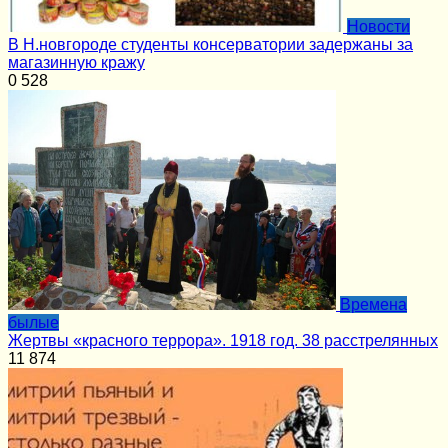
Новости
В Н.новгороде студенты консерватории задержаны за
магазинную кражу
0
528
Времена
былые
Жертвы «красного террора». 1918 год. 38 расстрелянных
11
874