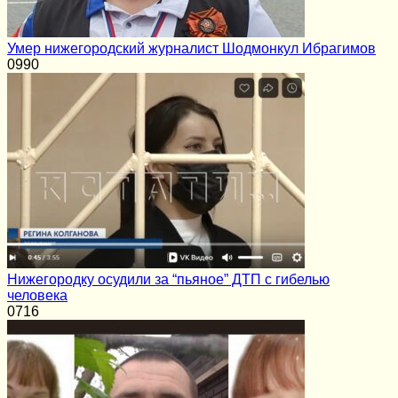
Умер нижегородский журналист Шодмонкул Ибрагимов
0
990
Нижегородку осудили за “пьяное” ДТП с гибелью
человека
0
716