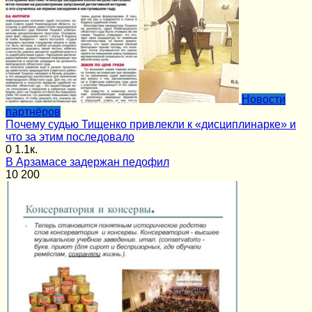
Новости
партнёров
Почему судью Тищенко привлекли к «дисциплинарке» и
что за этим последовало
0
1.1к.
В Арзамасе задержан педофил
10
200