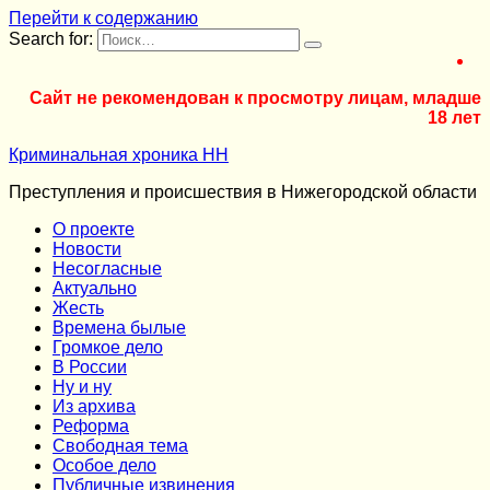
Перейти к содержанию
Search for:
Сайт не рекомендован к просмотру лицам, младше
18 лет
Криминальная хроника НН
Преступления и происшествия в Нижегородской области
О проекте
Новости
Несогласные
Актуально
Жесть
Времена былые
Громкое дело
В России
Ну и ну
Из архива
Реформа
Cвободная тема
Особое дело
Публичные извинения