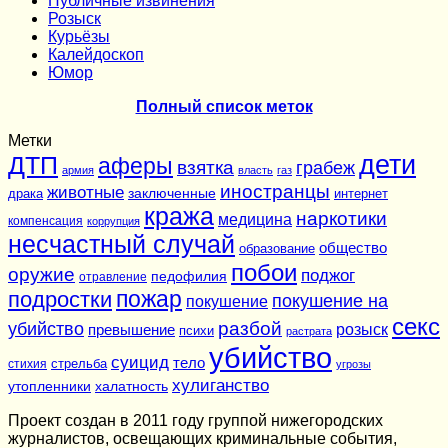
Публичные извинения
Розыск
Курьёзы
Калейдоскоп
Юмор
Полный список меток
Метки
дети
ДТП
аферы
взятка
грабеж
армия
власть
газ
иностранцы
животные
заключенные
драка
интернет
кража
наркотики
медицина
компенсация
коррупция
несчастный случай
общество
образование
побои
оружие
поджог
педофилия
отравление
подростки
пожар
покушение на
покушение
секс
разбой
убийство
розыск
превышение
психи
растрата
убийство
суицид
тело
стихия
стрельба
угрозы
хулиганство
утопленники
халатность
Проект создан в 2011 году группой нижегородских
журналистов, освещающих криминальные события,