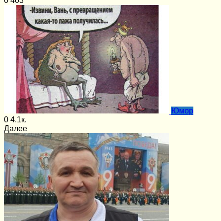
0
403
Юмор
0
4.1к.
Далее