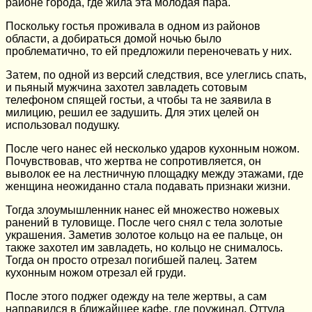
районе города, где жила эта молодая пара.
Поскольку гостья проживала в одном из районов
области, а добираться домой ночью было
проблематично, то ей предложили переночевать у них.
Затем, по одной из версий следствия, все улеглись спать,
и пьяный мужчина захотел завладеть сотовым
телефоном спящей гостьи, а чтобы та не заявила в
милицию, решил ее задушить. Для этих целей он
использовал подушку.
После чего нанес ей несколько ударов кухонным ножом.
Почувствовав, что жертва не сопротивляется, он
выволок ее на лестничную площадку между этажами, где
женщина неожиданно стала подавать признаки жизни.
Тогда злоумышленник нанес ей множество ножевых
ранений в туловище. После чего снял с тела золотые
украшения. Заметив золотое кольцо на ее пальце, он
также захотел им завладеть, но кольцо не снималось.
Тогда он просто отрезал погибшей палец. Затем
кухонным ножом отрезал ей груди.
После этого поджег одежду на теле жертвы, а сам
направился в ближайшее кафе, где поужинал. Оттуда