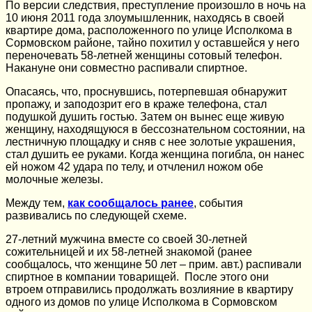
По версии следствия, преступление произошло в ночь на
10 июня 2011 года злоумышленник, находясь в своей
квартире дома, расположенного по улице Исполкома в
Сормовском районе, тайно похитил у оставшейся у него
переночевать 58-летней женщины сотовый телефон.
Накануне они совместно распивали спиртное.
Опасаясь, что, проснувшись, потерпевшая обнаружит
пропажу, и заподозрит его в краже телефона, стал
подушкой душить гостью. Затем он вынес еще живую
женщину, находящуюся в бессознательном состоянии, на
лестничную площадку и сняв с нее золотые украшения,
стал душить ее руками. Когда женщина погибла, он нанес
ей ножом 42 удара по телу, и отчленил ножом обе
молочные железы.
Между тем,
как сообщалось ранее
, события
развивались по следующей схеме.
27-летний мужчина вместе со своей 30-летней
сожительницей и их 58-летней знакомой (ранее
сообщалось, что женщине 50 лет – прим. авт.) распивали
спиртное в компании товарищей. После этого они
втроем отправились продолжать возлияние в квартиру
одного из домов по улице Исполкома в Сормовском