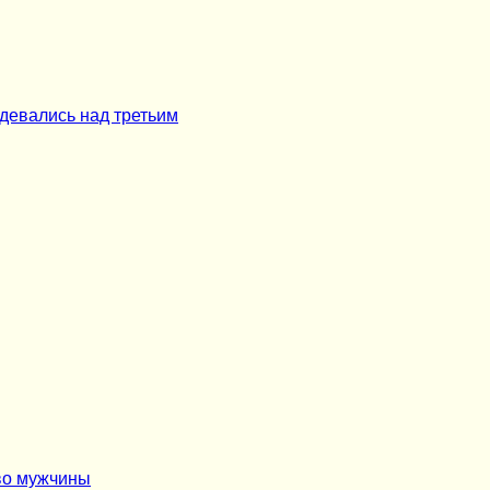
здевались над третьим
тво мужчины