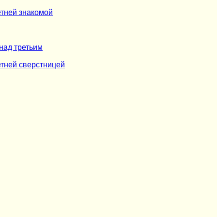
етней знакомой
над третьим
етней сверстницей