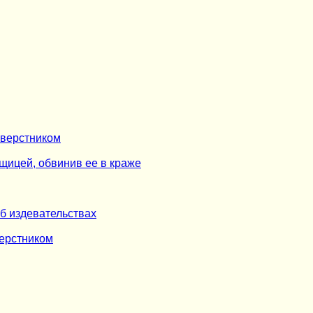
сверстником
щицей, обвинив ее в краже
б издевательствах
верстником