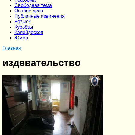
Cвободная тема
Особое дело
Публичные извинения
Розыск
Курьёзы
Калейдоскоп
Юмор
Главная
издевательство