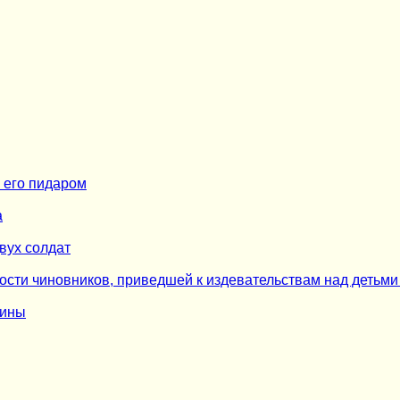
 его пидаром
а
вух солдат
ости чиновников, приведшей к издевательствам над детьми
щины