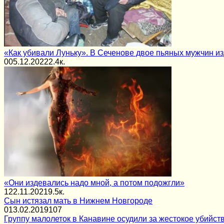
«Как убивали Луньку». В Сеченове двое пьяных мужчин и
0
05.12.2022
2.4к.
«Они издевались надо мной, а потом подожгли»
1
22.11.2021
9.5к.
Сын истязал мать в Нижнем Новгороде
0
13.02.2019
107
Группу малолеток в Канавине осудили за жестокое убийс