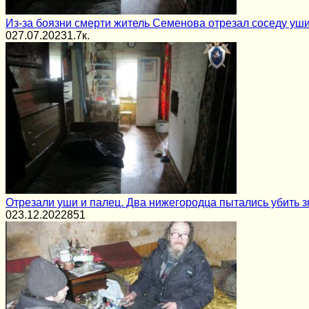
Из-за боязни смерти житель Семенова отрезал соседу уши
0
27.07.2023
1.7к.
Отрезали уши и палец. Два нижегородца пытались убить з
0
23.12.2022
851