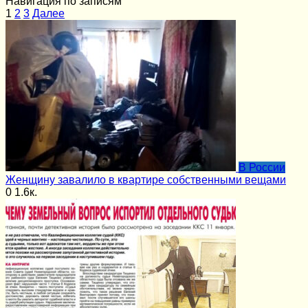
Навигация по записям
1
2
3
Далее
В России
Женщину завалило в квартире собственными вещами
0
1.6к.