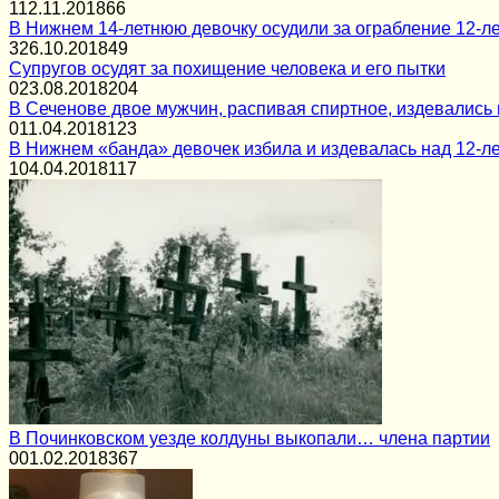
1
12.11.2018
66
В Нижнем 14-летнюю девочку осудили за ограбление 12-л
3
26.10.2018
49
Супругов осудят за похищение человека и его пытки
0
23.08.2018
204
В Сеченове двое мужчин, распивая спиртное, издевались 
0
11.04.2018
123
В Нижнем «банда» девочек избила и издевалась над 12-л
1
04.04.2018
117
В Починковском уезде колдуны выкопали… члена партии
0
01.02.2018
367