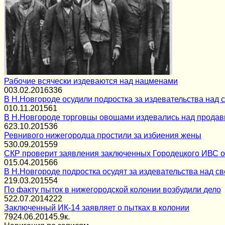
Рабочие всячески издеваются над нацменами
0
03.02.2016
336
В Н.Новгороде осудили подростка за издевательства над 
0
10.11.2015
61
В Н.Новгороде торговцы овощами издевались над продав
6
23.10.2015
36
Ревнивого нижегородца простили за избиения жены
5
30.09.2015
59
СКР проверит заявления заключенных Городецкого ИВС о
0
15.04.2015
66
В Н.Новгороде подростка осудят за издевательства над с
2
19.03.2015
54
По факту пыток в нижегородской колонии возбудили дело
5
22.07.2014
222
Заключенный ИК-14 заявляет о пытках в колонии
79
24.06.2014
5.9к.