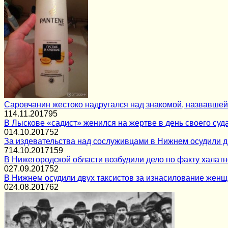
Саровчанин жестоко надругался над знакомой, назвавшей
1
14.11.2017
95
В Лыскове «садист» женился на жертве в день своего суд
0
14.10.2017
52
За издевательства над сослуживцами в Нижнем осудили д
7
14.10.2017
159
В Нижегородской области возбудили дело по факту халатн
0
27.09.2017
52
В Нижнем осудили двух таксистов за изнасилование жен
0
24.08.2017
62