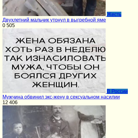
Жесть
Двухлетний мальчик утонул в выгребной яме
0
505
В России
Мужчина обвинил экс-жену в сексуальном насилии
12
406