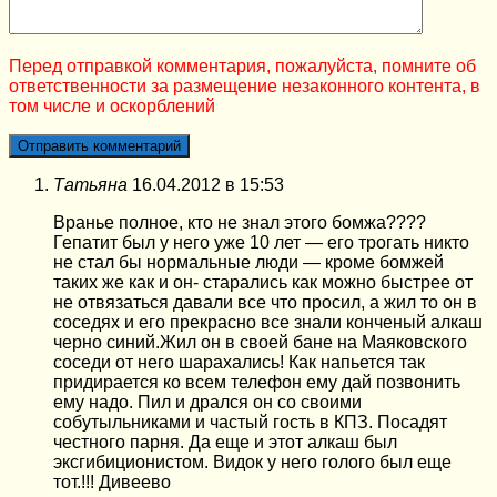
Перед отправкой комментария, пожалуйста, помните об
ответственности за размещение незаконного контента, в
том числе и оскорблений
Татьяна
16.04.2012 в 15:53
Вранье полное, кто не знал этого бомжа????
Гепатит был у него уже 10 лет — его трогать никто
не стал бы нормальные люди — кроме бомжей
таких же как и он- старались как можно быстрее от
не отвязаться давали все что просил, а жил то он в
соседях и его прекрасно все знали конченый алкаш
черно синий.Жил он в своей бане на Маяковского
соседи от него шарахались! Как напьется так
придирается ко всем телефон ему дай позвонить
ему надо. Пил и дрался он со своими
собутыльниками и частый гость в КПЗ. Посадят
честного парня. Да еще и этот алкаш был
эксгибиционистом. Видок у него голого был еще
тот.!!! Дивеево