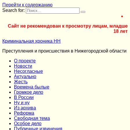
Перейти к содержанию
Search for:
Сайт не рекомендован к просмотру лицам, младше
18 лет
Криминальная хроника НН
Преступления и происшествия в Нижегородской области
О проекте
Новости
Несогласные
Актуально
Жесть
Времена былые
Громкое дело
В России
Ну и ну
Из архива
Реформа
Cвободная тема
Особое дело
Публичные извинения