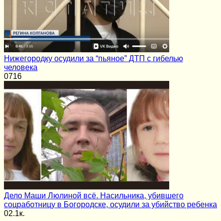
Нижегородку осудили за “пьяное” ДТП с гибелью
человека
0
716
Дело Маши Люлиной всё. Насильника, убившего
соцработницу в Богородске, осудили за убийство ребенка
0
2.1к.