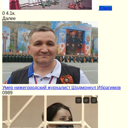
Юмор
0
4.1к.
Далее
Умер нижегородский журналист Шодмонкул Ибрагимов
0
989