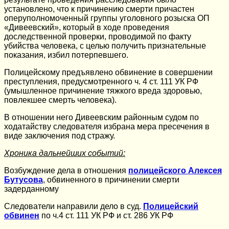
установлено, что к причинению смерти причастен
оперуполномоченный группы уголовного розыска ОП
«Дивеевский», который в ходе проведения
доследственной проверки, проводимой по факту
убийства человека, с целью получить признательные
показания, избил потерпевшего.
Полицейскому предъявлено обвинение в совершении
преступления, предусмотренного ч. 4 ст. 111 УК РФ
(умышленное причинение тяжкого вреда здоровью,
повлекшее смерть человека).
В отношении него Дивеевским районным судом по
ходатайству следователя избрана мера пресечения в
виде заключения под стражу.
Хроника дальнейших событий:
Возбуждение дела в отношения
полицейского Алексея
Бутусова
, обвиненного в причинении смерти
задерданному
Следователи направили дело в суд.
Полицейский
обвинен
по ч.4 ст. 111 УК РФ и ст. 286 УК РФ