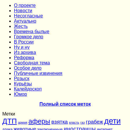
О проекте
Новости
Несогласные
Актуально
Жесть
Времена былые
Громкое дело
В России
Ну и ну
Из архива
Реформа
Cвободная тема
Особое дело
Публичные извинения
Розыск
Курьёзы
Калейдоскоп
Юмор
Полный список меток
Метки
дети
ДТП
аферы
взятка
грабеж
армия
власть
газ
иностранцы
животные
заключенные
драка
интернет