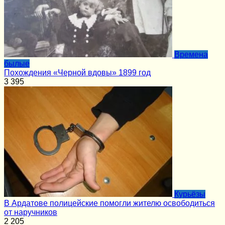
Времена
былые
Похождения «Черной вдовы» 1899 год
3
395
Курьёзы
В Ардатове полицейские помогли жителю освободиться
от наручников
2
205