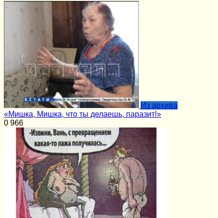
Из архива
«Мишка, Мишка, что ты делаешь, паразит!»
0
966