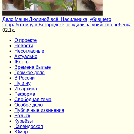
Дело Маши Люлиной всё. Насильника, убившего
соцработницу в Богородске, осудили за убийство ребенка
0
2.1к.
О проекте
Новости
Несогласные
Актуально
Жесть
Времена былые
Громкое дело
В России
Ну и ну
Из архива
Реформа
Cвободная тема
Особое дело
Публичные извинения
Розыск
Курьёзы
Калейдоскоп
Юмор