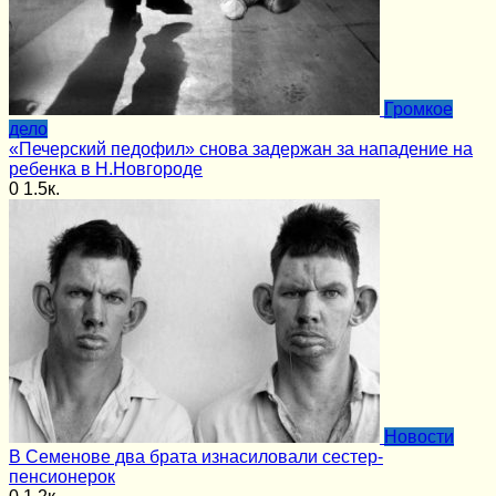
Громкое
дело
«Печерский педофил» снова задержан за нападение на
ребенка в Н.Новгороде
0
1.5к.
Новости
В Семенове два брата изнасиловали сестер-
пенсионерок