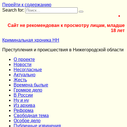
Перейти к содержанию
Search for:
Сайт не рекомендован к просмотру лицам, младше
18 лет
Криминальная хроника НН
Преступления и происшествия в Нижегородской области
О проекте
Новости
Несогласные
Актуально
Жесть
Времена былые
Громкое дело
В России
Ну и ну
Из архива
Реформа
Cвободная тема
Особое дело
Публичные извинения