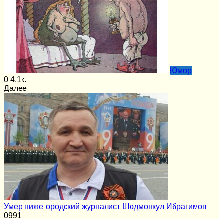
Юмор
0
4.1к.
Далее
Умер нижегородский журналист Шодмонкул Ибрагимов
0
991