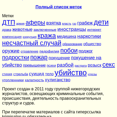
Полный список меток
Метки
дети
ДТП
аферы
взятка
грабеж
армия
власть
газ
иностранцы
животные
заключенные
драка
интернет
кража
наркотики
медицина
компенсация
коррупция
несчастный случай
общество
образование
побои
оружие
поджог
педофилия
отравление
подростки
пожар
покушение на
покушение
секс
разбой
убийство
розыск
превышение
психи
растрата
убийство
суицид
тело
стихия
стрельба
угрозы
хулиганство
утопленники
халатность
Проект создан в 2011 году группой нижегородских
журналистов, освещающих криминальные события,
происшествия, деятельность правоохранительных
структур и судов.
При перепечатке материалов c сайта гиперссылка
kriminalnn.ru обязательна