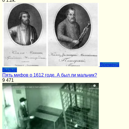
0
1.2к.
Времена
былые
Пять мифов о 1612 годе. А был ли мальчик?
9
471