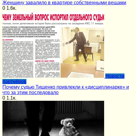
Женщину завалило в квартире собственными вещами
0
1.6к.
Новости
партнёров
Почему судью Тищенко привлекли к «дисциплинарке» и
что за этим последовало
0
1.1к.