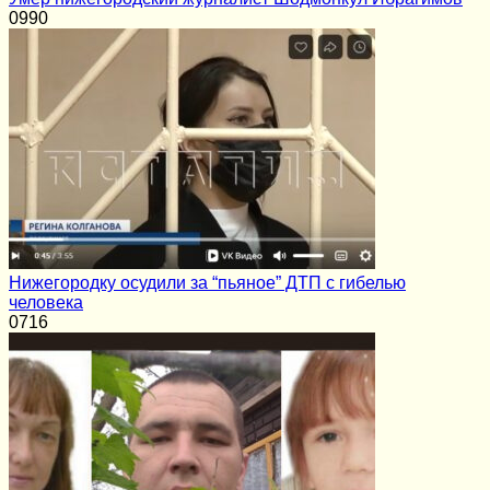
0
990
Нижегородку осудили за “пьяное” ДТП с гибелью
человека
0
716