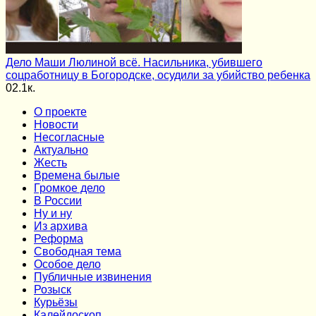
Дело Маши Люлиной всё. Насильника, убившего
соцработницу в Богородске, осудили за убийство ребенка
0
2.1к.
О проекте
Новости
Несогласные
Актуально
Жесть
Времена былые
Громкое дело
В России
Ну и ну
Из архива
Реформа
Cвободная тема
Особое дело
Публичные извинения
Розыск
Курьёзы
Калейдоскоп