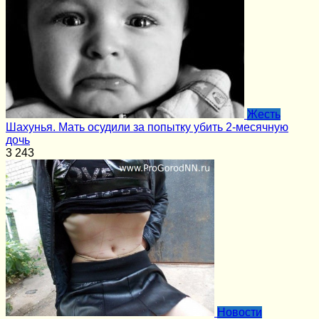
Жесть
Шахунья. Мать осудили за попытку убить 2-месячную
дочь
3
243
Новости