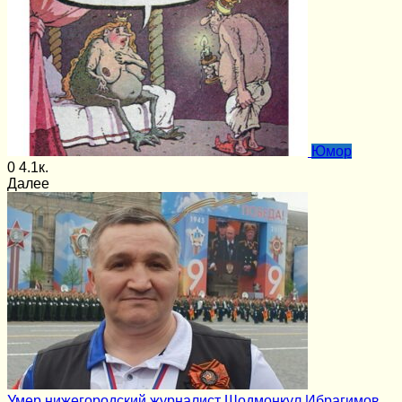
Юмор
0
4.1к.
Далее
Умер нижегородский журналист Шодмонкул Ибрагимов