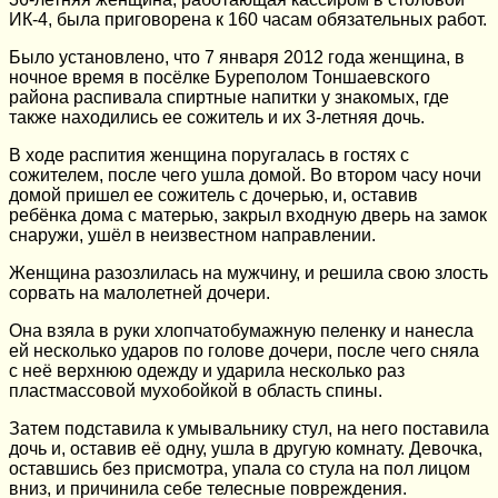
ИК-4, была приговорена к 160 часам обязательных работ.
Было установлено, что 7 января 2012 года женщина, в
ночное время в посёлке Буреполом Тоншаевского
района распивала спиртные напитки у знакомых, где
также находились ее сожитель и их 3-летняя дочь.
В ходе распития женщина поругалась в гостях с
сожителем, после чего ушла домой. Во втором часу ночи
домой пришел ее сожитель с дочерью, и, оставив
ребёнка дома с матерью, закрыл входную дверь на замок
снаружи, ушёл в неизвестном направлении.
Женщина разозлилась на мужчину, и решила свою злость
сорвать на малолетней дочери.
Она взяла в руки хлопчатобумажную пеленку и нанесла
ей несколько ударов по голове дочери, после чего сняла
с неё верхнюю одежду и ударила несколько раз
пластмассовой мухобойкой в область спины.
Затем подставила к умывальнику стул, на него поставила
дочь и, оставив её одну, ушла в другую комнату. Девочка,
оставшись без присмотра, упала со стула на пол лицом
вниз, и причинила себе телесные повреждения.