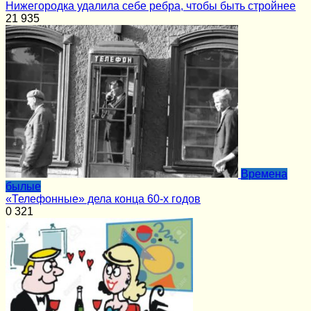
Нижегородка удалила себе ребра, чтобы быть стройнее
21
935
Времена
былые
«Телефонные» дела конца 60-х годов
0
321