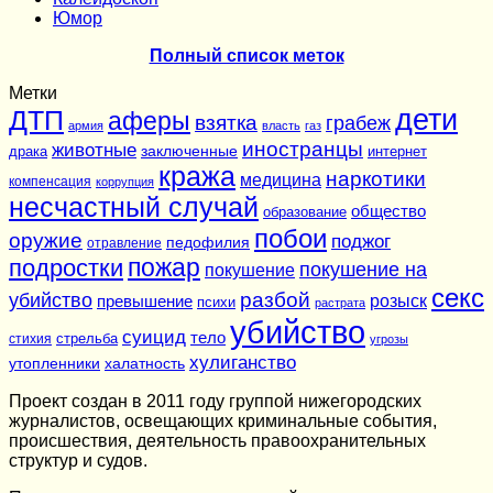
Юмор
Полный список меток
Метки
дети
ДТП
аферы
взятка
грабеж
армия
власть
газ
иностранцы
животные
заключенные
драка
интернет
кража
наркотики
медицина
компенсация
коррупция
несчастный случай
общество
образование
побои
оружие
поджог
педофилия
отравление
подростки
пожар
покушение на
покушение
секс
разбой
убийство
розыск
превышение
психи
растрата
убийство
суицид
тело
стихия
стрельба
угрозы
хулиганство
утопленники
халатность
Проект создан в 2011 году группой нижегородских
журналистов, освещающих криминальные события,
происшествия, деятельность правоохранительных
структур и судов.