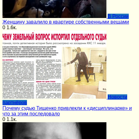
В России
Женщину завалило в квартире собственными вещами
0
1.6к.
Новости
партнёров
Почему судью Тищенко привлекли к «дисциплинарке» и
что за этим последовало
0
1.1к.