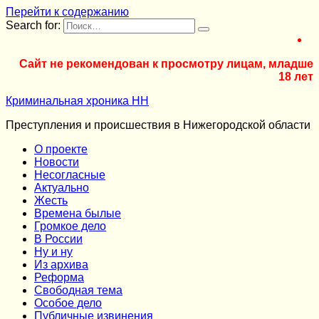
Перейти к содержанию
Search for:
Сайт не рекомендован к просмотру лицам, младше
18 лет
Криминальная хроника НН
Преступления и происшествия в Нижегородской области
О проекте
Новости
Несогласные
Актуально
Жесть
Времена былые
Громкое дело
В России
Ну и ну
Из архива
Реформа
Cвободная тема
Особое дело
Публичные извинения