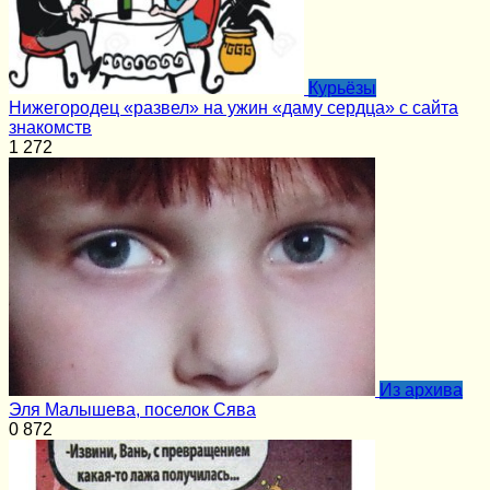
Курьёзы
Нижегородец «развел» на ужин «даму сердца» с сайта
знакомств
1
272
Из архива
Эля Малышева, поселок Сява
0
872