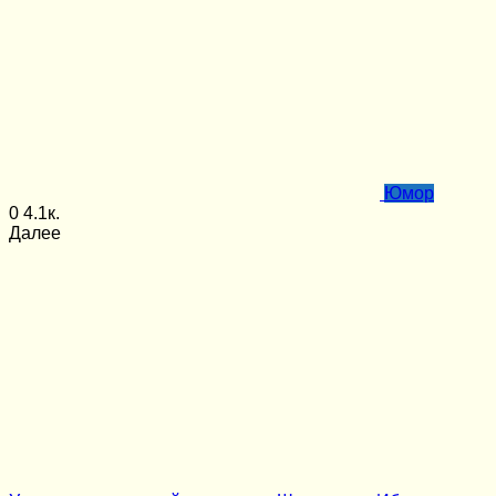
Юмор
0
4.1к.
Далее