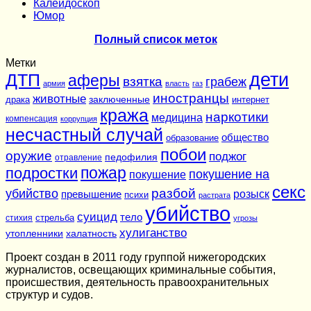
Калейдоскоп
Юмор
Полный список меток
Метки
дети
ДТП
аферы
взятка
грабеж
армия
власть
газ
иностранцы
животные
заключенные
драка
интернет
кража
наркотики
медицина
компенсация
коррупция
несчастный случай
общество
образование
побои
оружие
поджог
педофилия
отравление
подростки
пожар
покушение на
покушение
секс
разбой
убийство
розыск
превышение
психи
растрата
убийство
суицид
тело
стихия
стрельба
угрозы
хулиганство
утопленники
халатность
Проект создан в 2011 году группой нижегородских
журналистов, освещающих криминальные события,
происшествия, деятельность правоохранительных
структур и судов.