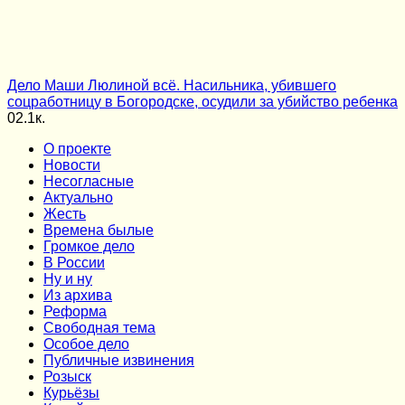
Дело Маши Люлиной всё. Насильника, убившего
соцработницу в Богородске, осудили за убийство ребенка
0
2.1к.
О проекте
Новости
Несогласные
Актуально
Жесть
Времена былые
Громкое дело
В России
Ну и ну
Из архива
Реформа
Cвободная тема
Особое дело
Публичные извинения
Розыск
Курьёзы