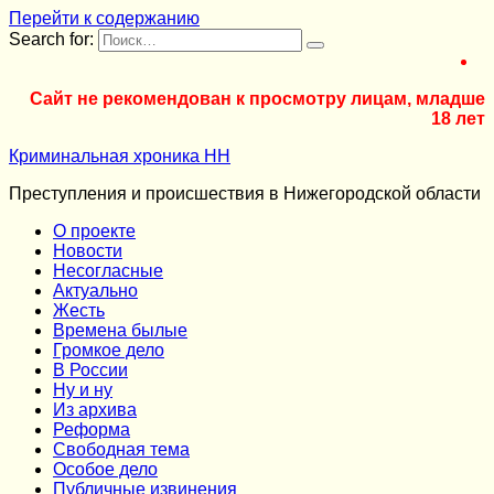
Перейти к содержанию
Search for:
Сайт не рекомендован к просмотру лицам, младше
18 лет
Криминальная хроника НН
Преступления и происшествия в Нижегородской области
О проекте
Новости
Несогласные
Актуально
Жесть
Времена былые
Громкое дело
В России
Ну и ну
Из архива
Реформа
Cвободная тема
Особое дело
Публичные извинения