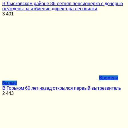
В Лысковском районе 86-летняя пенсионерка с дочерью
осуждены за избиение директора лесопилки
3
401
Времена
былые
В Горьком 60 лет назад открылся первый вытрезвитель
2
443