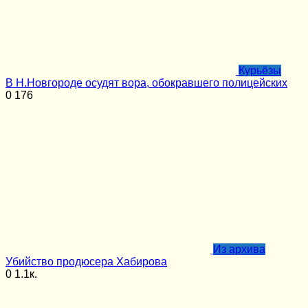
Курьёзы
В Н.Новгороде осудят вора, обокравшего полицейских
0
176
Из архива
Убийство продюсера Хабирова
0
1.1к.