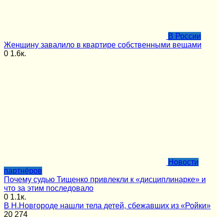
В России
Женщину завалило в квартире собственными вещами
0
1.6к.
Новости
партнёров
Почему судью Тищенко привлекли к «дисциплинарке» и
что за этим последовало
0
1.1к.
В Н.Новгороде нашли тела детей, сбежавших из «Ройки»
20
274