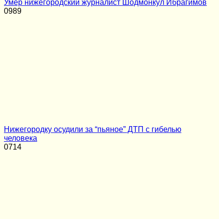
Умер нижегородский журналист Шодмонкул Ибрагимов
0
989
Нижегородку осудили за “пьяное” ДТП с гибелью
человека
0
714