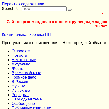
Перейти к содержанию
Search for:
Сайт не рекомендован к просмотру лицам, младше
18 лет
Криминальная хроника НН
Преступления и происшествия в Нижегородской области
О проекте
Новости
Несогласные
Актуально
Жесть
Времена былые
Громкое дело
В России
Ну и ну
Из архива
Реформа
Cвободная тема
Особое дело
Публичные извинения