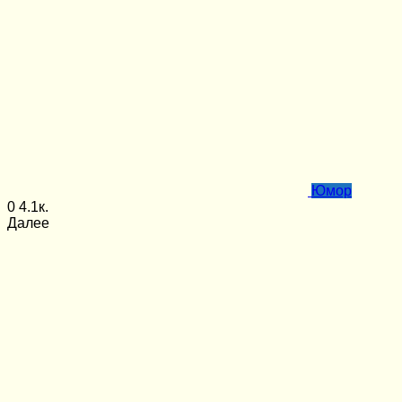
Юмор
0
4.1к.
Далее