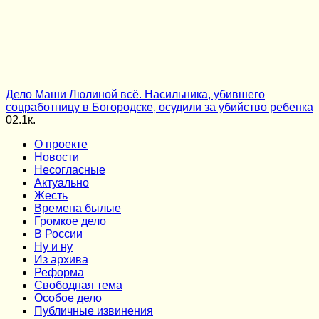
Дело Маши Люлиной всё. Насильника, убившего
соцработницу в Богородске, осудили за убийство ребенка
0
2.1к.
О проекте
Новости
Несогласные
Актуально
Жесть
Времена былые
Громкое дело
В России
Ну и ну
Из архива
Реформа
Cвободная тема
Особое дело
Публичные извинения