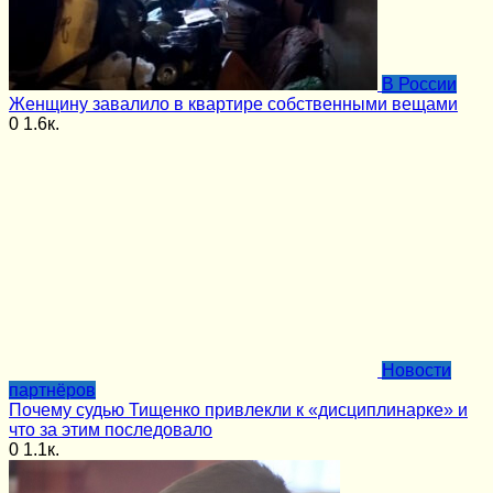
В России
Женщину завалило в квартире собственными вещами
0
1.6к.
Новости
партнёров
Почему судью Тищенко привлекли к «дисциплинарке» и
что за этим последовало
0
1.1к.