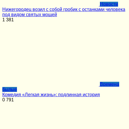
Новости
Нижегородец возил с собой гробик с останками человека
под видом святых мощей
1
381
Времена
былые
Комедия «Легкая жизнь»: подлинная история
0
791