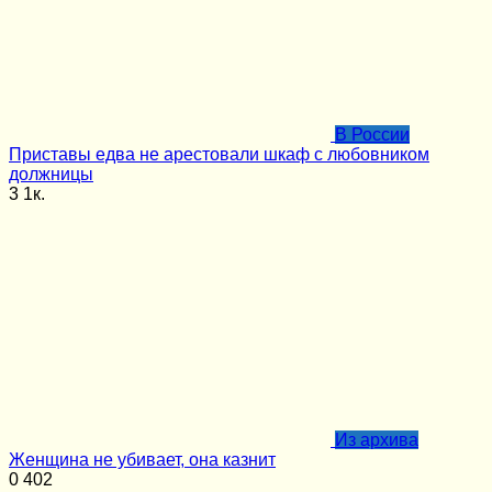
В России
Приставы едва не арестовали шкаф с любовником
должницы
3
1к.
Из архива
Женщина не убивает, она казнит
0
402