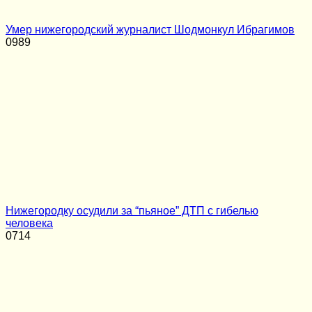
Умер нижегородский журналист Шодмонкул Ибрагимов
0
989
Нижегородку осудили за “пьяное” ДТП с гибелью
человека
0
714