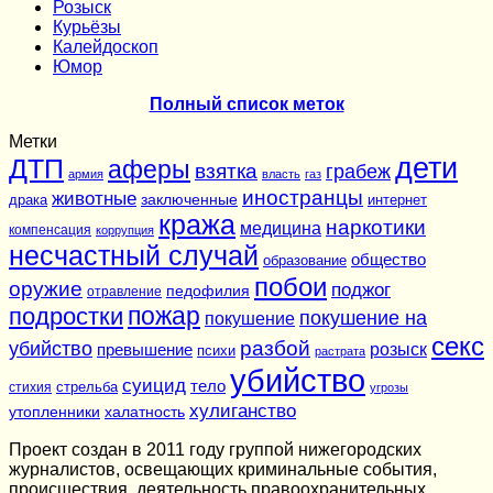
Розыск
Курьёзы
Калейдоскоп
Юмор
Полный список меток
Метки
дети
ДТП
аферы
взятка
грабеж
армия
власть
газ
иностранцы
животные
заключенные
драка
интернет
кража
наркотики
медицина
компенсация
коррупция
несчастный случай
общество
образование
побои
оружие
поджог
педофилия
отравление
подростки
пожар
покушение на
покушение
секс
разбой
убийство
розыск
превышение
психи
растрата
убийство
суицид
тело
стихия
стрельба
угрозы
хулиганство
утопленники
халатность
Проект создан в 2011 году группой нижегородских
журналистов, освещающих криминальные события,
происшествия, деятельность правоохранительных