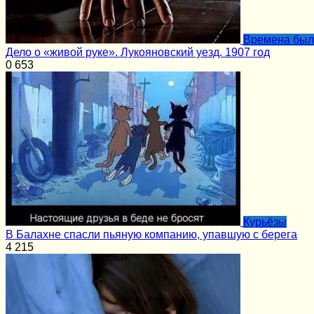
Времена бы
Дело о «живой руке». Лукояновский уезд. 1907 год
0
653
Курьёзы
В Балахне спасли пьяную компанию, упавшую с берега
4
215