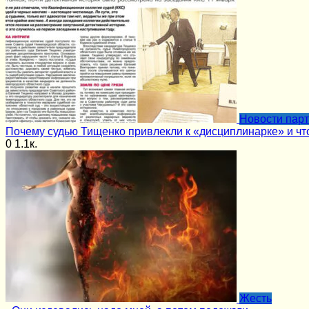
Новости пар
Почему судью Тищенко привлекли к «дисциплинарке» и чт
0
1.1к.
Жесть