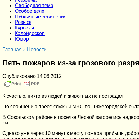
Cвободная тема
Особое дело
Публичные извинения
Розыск
Курьёзы
Калейдоскоп
Юмор
Главная
»
Новости
Пять пожаров из-за грозового разр
Опубликовано
14.06.2012
К счастью, никто из людей и животных не пострадал
По сообщению пресс-службы МЧС по Нижегородской област
В Сокольском районе в поселке Лесной загорелись надво
км.
Однако уже через 10 минут к месту пожара прибыли добро
распространения пожара на соседние постройки, располож