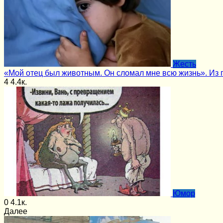
Жесть
«Мой отец был животным. Он сломал мне всю жизнь». Из
4
4.4к.
Юмор
0
4.1к.
Далее