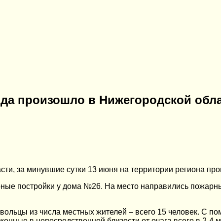
яда произошло в Нижегородской обл
и, за минувшие сутки 13 июня на территории региона прои
рные постройки у дома №26. На место направились пожарн
вольцы из числа местных жителей – всего 15 человек. С п
енные в непосредственной близости от очага всего в 2-4 м