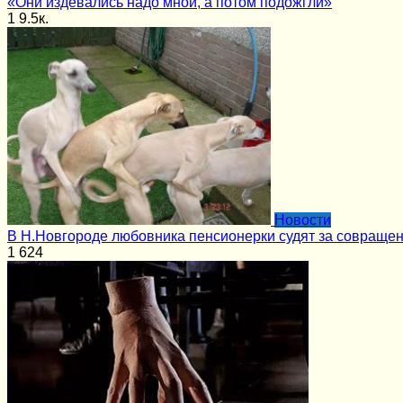
«Они издевались надо мной, а потом подожгли»
1
9.5к.
Новости
В Н.Новгороде любовника пенсионерки судят за совращен
1
624